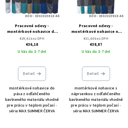
KÓD:
0302023818-44
KÓD:
0302023918-44
Pracovné odevy -
Pracovné odevy -
montérkové nohavice do
montérkové nohavice na
pása MAX SUMMER ČERVA
traky MAX SUMMER ČERVA
€29,41 bez DPH
€31,60 bez DPH
€36,18
€38,87
U Vás do 3-7 dní
U Vás do 3-7 dní
Detail
Detail
montérkové nohavice do
montérkové nohavice s
pása z odľahčeného
náprsenkou z odľahčeného
bavlneného materiálu vhodné
bavlneného materiálu vhodné
pre prácu v teplom počasí -
pre prácu v teplom počasí -
séria MAX SUMMER ČERVA
séria MAX SUMMER ČERVA