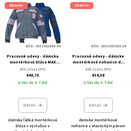
Dámske
Dámske
KÓD:
0351002943-34
KÓD:
0352007643-34
Pracovné odevy - dámska
Pracovné odevy - dámske
montérková blúza MAX
montérkové nohavice do
SUMMER LADY CERVA
pása MAX SUMMER LADY
€33,13 bez DPH
€28,11 bez DPH
CERVA
€40,75
€34,58
U Vás do 3-7 dní
U Vás do 3-7 dní
Detail
Detail
dámska ľahká montérková
dámske montérkové
blúza s výstužou v
nohavice s elastickým pásom