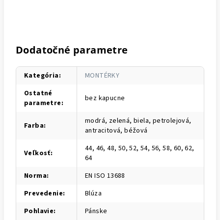
Dodatočné parametre
Kategória
:
MONTÉRKY
Ostatné
bez kapucne
parametre
:
modrá, zelená, biela, petrolejová,
Farba
:
antracitová, béžová
44, 46, 48, 50, 52, 54, 56, 58, 60, 62,
Veľkosť
:
64
Norma
:
EN ISO 13688
Prevedenie
:
Blúza
Pohlavie
:
Pánske