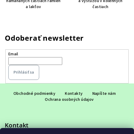
namáhaných častiach ramien
a výstužou v kolenných
a lakťov
častiach
Odoberať newsletter
Email
Prihlásiť sa
Z
á
Obchodné podmienky
Kontakty
Napíšte nám
Ochrana osobných údajov
p
ä
t
Kontakt
i