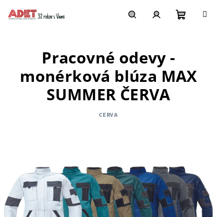
Prejsť
na
obsah
Nákupn
Hľadať
Prihlásenie
Pracovné odevy -
košík
monérková blúza MAX
SUMMER ČERVA
CERVA