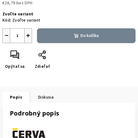
€28,79 bez DPH
Jednotková
Zvoľte variant
cena:
Kód:
Zvoľte variant
−
+
Do košíka
Opýtať sa
Zdieľať
Popis
Diskusia
Podrobný popis