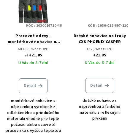
KÓD:
1030016710-46
KÓD:
1030-012-697-110
Pracovné odevy -
Detské nohavice na traky
montérkové nohavice na
CXS PHOENIX CASPER
traky CXS PHOENIX CRONOS
od €17,76 bez DPH
€17,76 bez DPH
€21,85
€21,85
od
U Vás do 3-7 dní
U Vás do 3-7 dní
Detail
Detail
detské nohavice s
montérkové nohavice s
náprsenkou z ľahkého
náprsenkou vyrobené z
materiálu s reflexnými
odľahčeného a priedušného
prvkami
materiálu vhodné pre teplé
počasie alebo uzavreté
pracoviská s vyššou teplotou