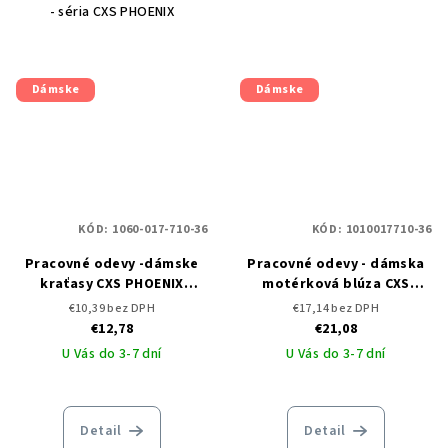
- séria CXS PHOENIX
Dámske
Dámske
KÓD:
1060-017-710-36
KÓD:
1010017710-36
Pracovné odevy -dámske
Pracovné odevy - dámska
kraťasy CXS PHOENIX
motérková blúza CXS
FORTUNE
PHOENIX BELLONA
€10,39 bez DPH
€17,14 bez DPH
€12,78
€21,08
U Vás do 3-7 dní
U Vás do 3-7 dní
Detail
Detail