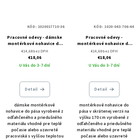
KÓD:
1020017710-36
KÓD:
1020-043-706-44
Pracovné odevy - dámske
Pracovné odevy -
montérkové nohavice do
montérkové nohavice do
pása CXS PHOENIX MONETA
pása CXS PHOENIX CEFEUS
€14,68 bez DPH
€14,68 bez DPH
skrátené
€18,06
€18,06
U Vás do 3-7 dní
U Vás do 3-7 dní
Detail
Detail
dámske montérkové
montérkové nohavice do
nohavice do pása vyrobené z
pása v skrátenej verzii na
odľahčeného a priedušného
výšku 170 cm vyrobené z
materiálu vhodné pre teplé
odľahčeného a priedušného
počasie alebo uzavreté
materiálu vhodné pre teplé
pracoviská s vyššou teplotou
počasie alebo uzavreté