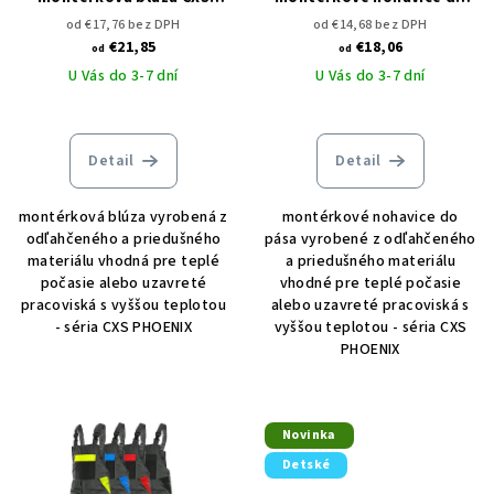
PHOENIX PERSEUS
pása CXS PHOENIX CEFEUS
od €17,76 bez DPH
od €14,68 bez DPH
€21,85
€18,06
od
od
U Vás do 3-7 dní
U Vás do 3-7 dní
Detail
Detail
montérková blúza vyrobená z
montérkové nohavice do
odľahčeného a priedušného
pása vyrobené z odľahčeného
materiálu vhodná pre teplé
a priedušného materiálu
počasie alebo uzavreté
vhodné pre teplé počasie
pracoviská s vyššou teplotou
alebo uzavreté pracoviská s
- séria CXS PHOENIX
vyššou teplotou - séria CXS
PHOENIX
Novinka
Detské