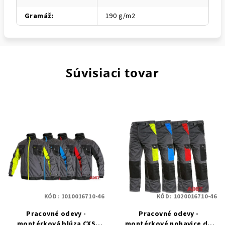
Gramáž
:
190 g/m2
Súvisiaci tovar
KÓD:
1010016710-46
KÓD:
1020016710-46
Pracovné odevy -
Pracovné odevy -
montérková blúza CXS
montérkové nohavice do