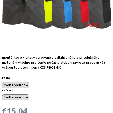
montérkové kraťasy vyrobené z odľahčeného a priedušného
materiálu vhodné pre teplé počasie alebo uzavreté pracoviská s
vyššou teplotou - séria CXS PHOENIX
FARBA
VEĽKOSŤ
€15,04