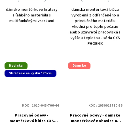
dámske montérkové kraťasy
dámska montérková blúza
z ľahkého materiálu s
vyrobená z odľahčeného a
multifunkčnými vreckami
priedušného materiálu
vhodná pre teplé počasie
alebo uzavreté pracoviská s
vyššou teplotou - séria CXS
PHOENIX
Novinka
Dámske
Skrátené na výšku 170 cm
KÓD:
1010-043-706-44
KÓD:
1030018710-36
Pracovné odevy -
Pracovné odevy - dámske
montérková blúza CXS
montérkové nohavice na
PHOENIX PERSEUS skrátená
traky CXS PHOENIX HEKATE