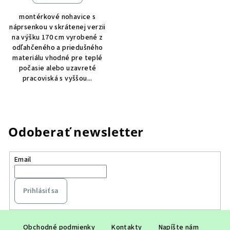
montérkové nohavice s
náprsenkou v skrátenej verzii
na výšku 170 cm vyrobené z
odľahčeného a priedušného
materiálu vhodné pre teplé
počasie alebo uzavreté
pracoviská s vyššou...
Odoberať newsletter
Email
Prihlásiť sa
Z
Obchodné podmienky
Kontakty
Napíšte nám