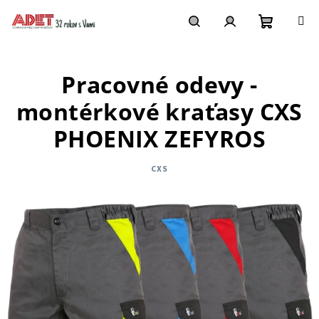
Prejsť
na
obsah
Nákupn
Hľadať
Prihlásenie
Pracovné odevy -
košík
montérkové kraťasy CXS
PHOENIX ZEFYROS
CXS