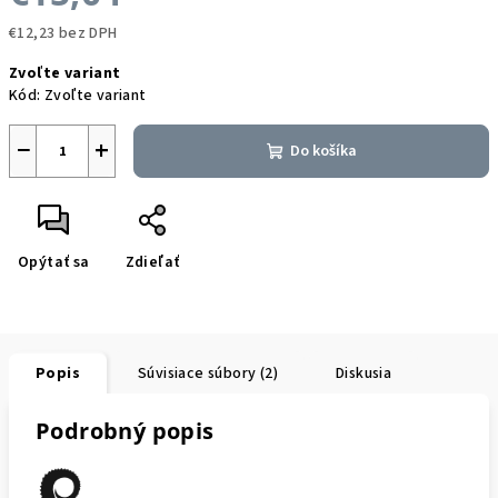
€12,23 bez DPH
Jednotková
Zvoľte variant
cena:
Kód:
Zvoľte variant
−
+
Do košíka
Opýtať sa
Zdieľať
Popis
Súvisiace súbory (2)
Diskusia
Podrobný popis