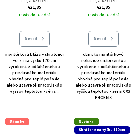
€17,76 bez DPH
€17,76 bez DPH
€21,85
€21,85
U Vás do 3-7 dní
U Vás do 3-7 dní
Detail
Detail
montérková blúza v skrátenej
dámske montérkové
verzii na výšku 170 cm
nohavice s náprsenkou
vyrobená z odľahčeného a
vyrobené z odľahčeného a
priedušného materiálu
priedušného materiálu
vhodná pre teplé počasie
vhodné pre teplé počasie
alebo uzavreté pracoviská s
alebo uzavreté pracoviská s
vyššou teplotou - séria...
vyššou teplotou - séria CXS
PHOENIX
Dámske
Novinka
Skrátené na výšku 170 cm