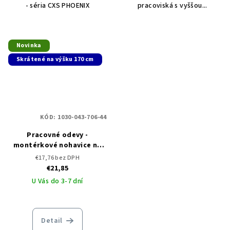
- séria CXS PHOENIX
pracoviská s vyššou...
Novinka
Skrátené na výšku 170 cm
KÓD:
1030-043-706-44
Pracovné odevy -
montérkové nohavice na
traky CXS PHOENIX CRONOS
€17,76 bez DPH
skrátené
€21,85
U Vás do 3-7 dní
Detail