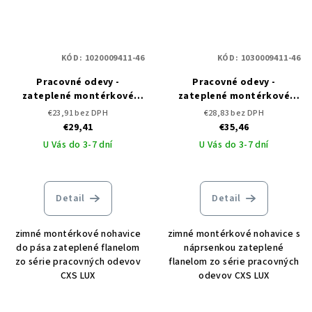
KÓD:
1020009411-46
KÓD:
1030009411-46
Pracovné odevy -
Pracovné odevy -
zateplené montérkové
zateplené montérkové
nohavice do pása CXS LUX
nohavice s náprsenkou CXS
€23,91 bez DPH
€28,83 bez DPH
JAKUB
LUX MARTIN
€29,41
€35,46
U Vás do 3-7 dní
U Vás do 3-7 dní
Detail
Detail
zimné montérkové nohavice
zimné montérkové nohavice s
do pása zateplené flanelom
náprsenkou zateplené
zo série pracovných odevov
flanelom zo série pracovných
CXS LUX
odevov CXS LUX