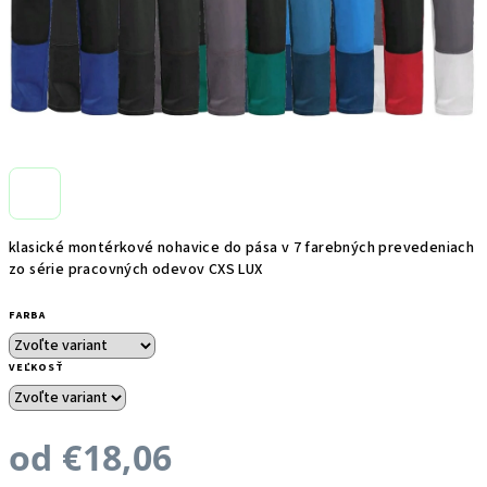
klasické montérkové nohavice do pása v 7 farebných prevedeniach
zo série pracovných odevov CXS LUX
FARBA
VEĽKOSŤ
od
€18,06