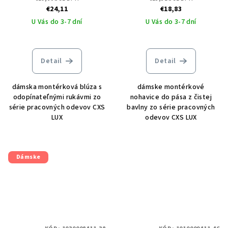
€24,11
€18,83
U Vás do 3-7 dní
U Vás do 3-7 dní
Detail
Detail
dámska montérková blúza s
dámske montérkové
odopínateľnými rukávmi zo
nohavice do pása z čistej
série pracovných odevov CXS
bavlny zo série pracovných
LUX
odevov CXS LUX
Dámske