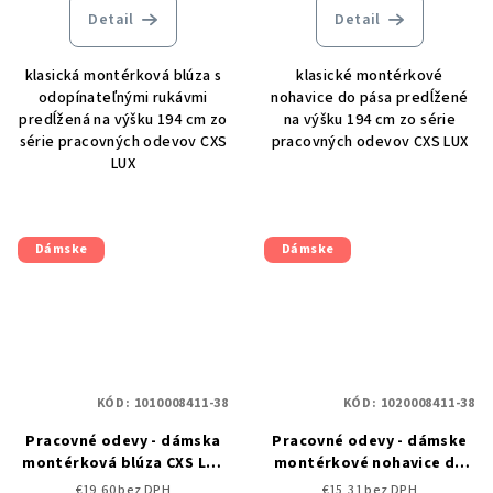
Detail
Detail
klasická montérková blúza s
klasické montérkové
odopínateľnými rukávmi
nohavice do pása predĺžené
predĺžená na výšku 194 cm zo
na výšku 194 cm zo série
série pracovných odevov CXS
pracovných odevov CXS LUX
LUX
Dámske
Dámske
KÓD:
1010008411-38
KÓD:
1020008411-38
Pracovné odevy - dámska
Pracovné odevy - dámske
montérková blúza CXS LUX
montérkové nohavice do
DIANA 2v1
pása CXS LUX ELENA
€19,60 bez DPH
€15,31 bez DPH