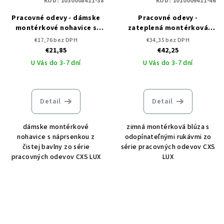
KÓD:
1030008411-38
KÓD:
1010009411-46
Pracovné odevy - dámske
Pracovné odevy -
montérkové nohavice s
zateplená montérková
náprsenkou CXS LUX SABINA
blúza CXS LUX HUGO 2v1
€17,76 bez DPH
€34,35 bez DPH
- DOPREDAJ
€21,85
€42,25
U Vás do 3-7 dní
U Vás do 3-7 dní
Detail
Detail
dámske montérkové
zimná montérková blúza s
nohavice s náprsenkou z
odopínateľnými rukávmi zo
čistej bavlny zo série
série pracovných odevov CXS
pracovných odevov CXS LUX
LUX