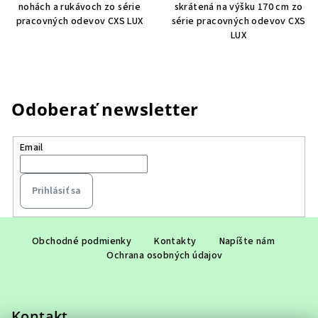
nohách a rukávoch zo série
skrátená na výšku 170 cm zo
pracovných odevov CXS LUX
série pracovných odevov CXS
LUX
Odoberať newsletter
Email
Prihlásiť sa
Z
á
Obchodné podmienky
Kontakty
Napíšte nám
Ochrana osobných údajov
p
ä
t
Kontakt