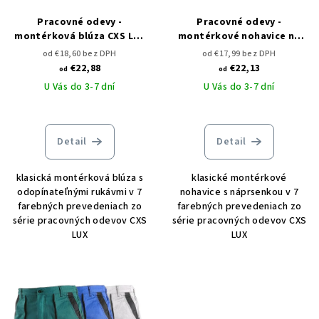
Pracovné odevy -
Pracovné odevy -
montérková blúza CXS LUX
montérkové nohavice na
EDA 2v1
traky CXS LUX ROBIN
od €18,60 bez DPH
od €17,99 bez DPH
€22,88
€22,13
od
od
U Vás do 3-7 dní
U Vás do 3-7 dní
Detail
Detail
klasická montérková blúza s
klasické montérkové
odopínateľnými rukávmi v 7
nohavice s náprsenkou v 7
farebných prevedeniach zo
farebných prevedeniach zo
série pracovných odevov CXS
série pracovných odevov CXS
LUX
LUX