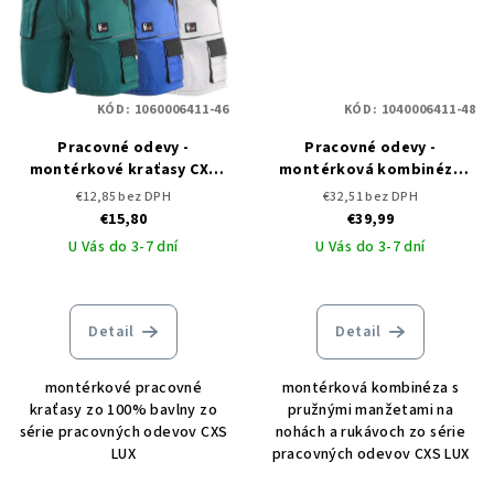
KÓD:
1060006411-46
KÓD:
1040006411-48
Pracovné odevy -
Pracovné odevy -
montérkové kraťasy CXS
montérková kombinéza
LUX TOMÁŠ
CXS LUX ROBERT
€12,85 bez DPH
€32,51 bez DPH
€15,80
€39,99
U Vás do 3-7 dní
U Vás do 3-7 dní
Detail
Detail
montérkové pracovné
montérková kombinéza s
kraťasy zo 100% bavlny zo
pružnými manžetami na
série pracovných odevov CXS
nohách a rukávoch zo série
LUX
pracovných odevov CXS LUX