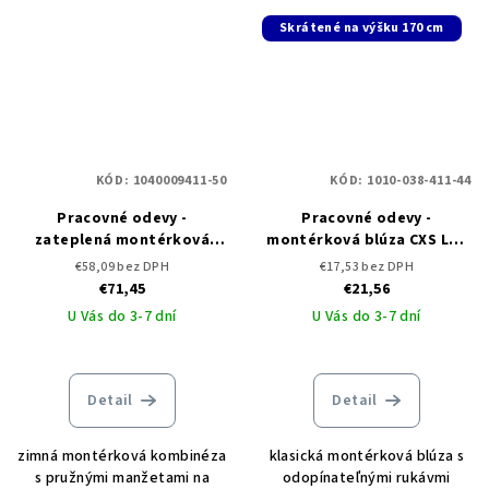
Skrátené na výšku 170 cm
KÓD:
1040009411-50
KÓD:
1010-038-411-44
Pracovné odevy -
Pracovné odevy -
zateplená montérková
montérková blúza CXS LUX
kombinéza CXS LUX ALASKA
EDA 2v1 - skrátená
€58,09 bez DPH
€17,53 bez DPH
€71,45
€21,56
U Vás do 3-7 dní
U Vás do 3-7 dní
Detail
Detail
zimná montérková kombinéza
klasická montérková blúza s
s pružnými manžetami na
odopínateľnými rukávmi