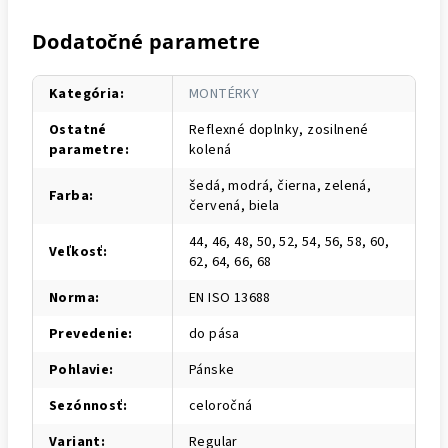
Dodatočné parametre
Kategória
:
MONTÉRKY
Ostatné
Reflexné doplnky, zosilnené
parametre
:
kolená
šedá, modrá, čierna, zelená,
Farba
:
červená, biela
44, 46, 48, 50, 52, 54, 56, 58, 60,
Veľkosť
:
62, 64, 66, 68
Norma
:
EN ISO 13688
Prevedenie
:
do pása
Pohlavie
:
Pánske
Sezónnosť
:
celoročná
Variant
:
Regular