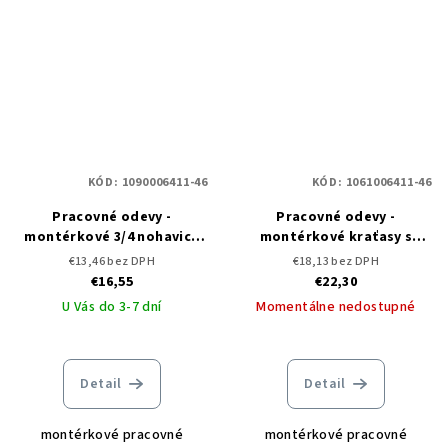
KÓD:
1090006411-46
KÓD:
1061006411-46
Pracovné odevy -
Pracovné odevy -
montérkové 3/4 nohavice
montérkové kraťasy s
CXS LUX PATRIK
náprsenkou CXS LUX DENIS
€13,46 bez DPH
€18,13 bez DPH
€16,55
€22,30
U Vás do 3-7 dní
Momentálne nedostupné
Detail
Detail
montérkové pracovné
montérkové pracovné