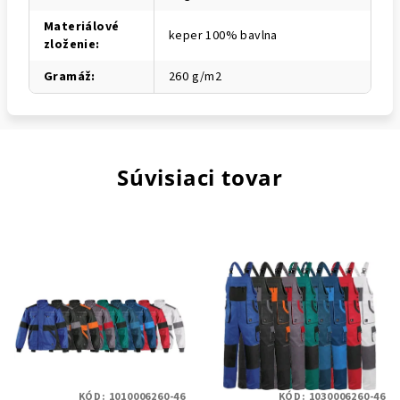
Materiálové
keper 100% bavlna
zloženie
:
Gramáž
:
260 g/m2
Súvisiaci tovar
KÓD:
1010006260-46
KÓD:
1030006260-46