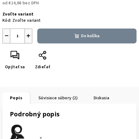
od
€14,68
bez DPH
Jednotková
Zvoľte variant
cena:
Kód:
Zvoľte variant
−
+
Do košíka
Opýtať sa
Zdieľať
Popis
Súvisiace súbory (2)
Diskusia
Podrobný popis