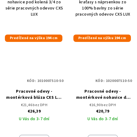
nohavice pod kolená 3/4 zo
kraťasy s náprsenkou zo
série pracovných odevov CXS
100% bavlny zo série
LUX
pracovných odevov CXS LUX
Predĺžené na výšku 194 cm
Predĺžené na výšku 194 cm
KÓD:
1010007510-50
KÓD:
1020007510-50
Pracovné odevy -
Pracovné odevy -
montérková blúza CXS LUX
montérkové nohavice do
EDA 2v1 - predĺžená
pása CXS LUX JOZEF -
€21,46 bez DPH
€16,90 bez DPH
predĺžené
€26,39
€20,79
U Vás do 3-7 dní
U Vás do 3-7 dní