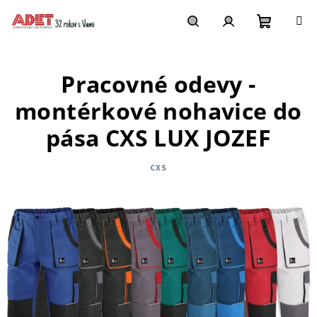
Prejsť
na
obsah
Nákupn
Hľadať
Prihlásenie
Pracovné odevy -
košík
montérkové nohavice do
pása CXS LUX JOZEF
CXS