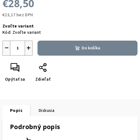
€28,50
€23,17 bez DPH
Jednotková
Zvoľte variant
cena:
Kód:
Zvoľte variant
−
+
Do košíka
Opýtať sa
Zdieľať
Popis
Diskusia
Podrobný popis