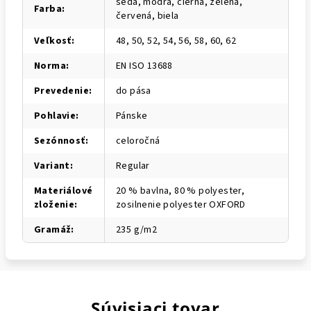
šedá, modrá, čierna, zelená,
Farba
:
červená, biela
Veľkosť
:
48, 50, 52, 54, 56, 58, 60, 62
Norma
:
EN ISO 13688
Prevedenie
:
do pása
Pohlavie
:
Pánske
Sezónnosť
:
celoročná
Variant
:
Regular
Materiálové
20 % bavlna, 80 % polyester,
zloženie
:
zosilnenie polyester OXFORD
Gramáž
:
235 g/m2
Súvisiaci tovar