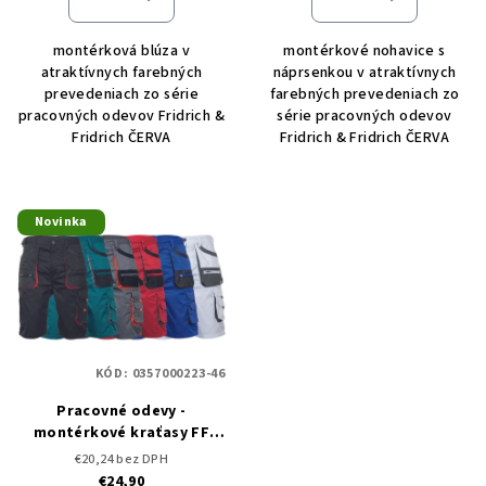
montérková blúza v
montérkové nohavice s
atraktívnych farebných
náprsenkou v atraktívnych
prevedeniach zo série
farebných prevedeniach zo
pracovných odevov Fridrich &
série pracovných odevov
Fridrich ČERVA
Fridrich & Fridrich ČERVA
Novinka
KÓD:
0357000223-46
Pracovné odevy -
montérkové kraťasy FF
CARL BE-01-009
€20,24 bez DPH
€24,90