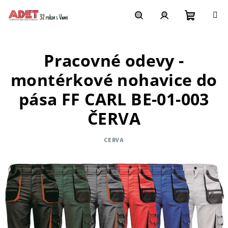
Prejsť
na
obsah
Nákupn
Hľadať
Prihlásenie
Pracovné odevy -
košík
montérkové nohavice do
pása FF CARL BE-01-003
ČERVA
CERVA