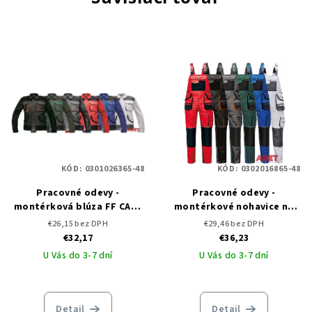
KÓD:
0301026365-48
KÓD:
0302016865-48
Pracovné odevy -
Pracovné odevy -
montérková blúza FF CARL
montérkové nohavice na
BE-01-002 ČERVA
traky FF CARL BE-01-004
€26,15 bez DPH
€29,46 bez DPH
ČERVA
€32,17
€36,23
U Vás do 3-7 dní
U Vás do 3-7 dní
Detail
Detail