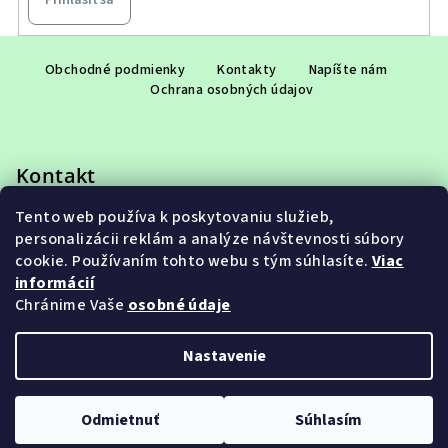
Z
á
Obchodné podmienky
Kontakty
Napíšte nám
Ochrana osobných údajov
p
ä
t
Kontakt
i
e
Tento web používa k poskytovaniu služieb,
eshop
@
adet.sk
personalizácii reklám a analýze návštevnosti súbory
+421 948 953 910
cookie. Používaním tohto webu s tým súhlasíte.
Viac
informácií
Chránime Vaše
osobné údaje
Nastavenie
Copyright 2026
ADET SK s.r.o.
. Všetky práva vyhradené.
Upraviť nastavenie cookies
Odmietnuť
Súhlasím
Vytvoril Shoptet