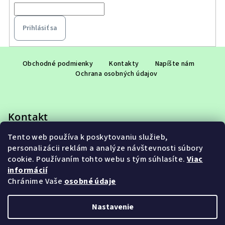
Prihlásiť sa
Z
á
Obchodné podmienky
Kontakty
Napíšte nám
Ochrana osobných údajov
p
ä
t
Kontakt
i
e
Tento web používa k poskytovaniu služieb,
eshop
@
adet.sk
personalizácii reklám a analýze návštevnosti súbory
+421 948 953 910
cookie. Používaním tohto webu s tým súhlasíte.
Viac
informácií
Chránime Vaše
osobné údaje
Nastavenie
Copyright 2026
ADET SK s.r.o.
. Všetky práva vyhradené.