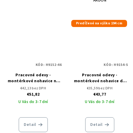
ARDON
Predĺžené na výšku 194 cm
KÓD:
H9152-46
KÓD:
H9154-S
Pracovné odevy -
Pracovné odevy -
montérkové nohavice na
montérkové nohavice do
traky ARDON VISION
pása ARDON VISION -
€42,13 bez DPH
€35,59 bez DPH
predĺžené
€51,82
€43,77
U Vás do 3-7 dní
U Vás do 3-7 dní
Detail
Detail