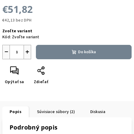
€51,82
€42,13 bez DPH
Jednotková
Zvoľte variant
cena:
Kód:
Zvoľte variant
−
+
Do košíka
Opýtať sa
Zdieľať
Popis
Súvisiace súbory (2)
Diskusia
Podrobný popis