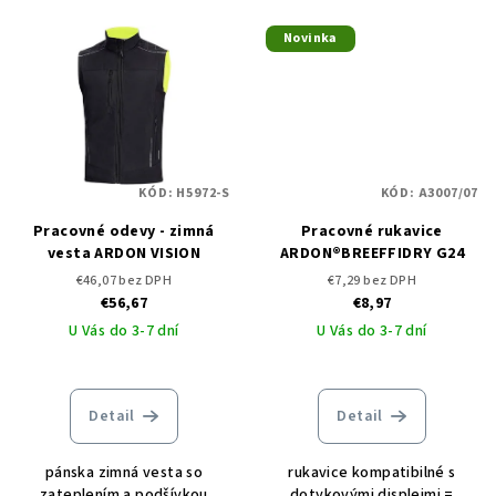
Novinka
KÓD:
H5972-S
KÓD:
A3007/07
Pracovné odevy - zimná
Pracovné rukavice
vesta ARDON VISION
ARDON®BREEFFIDRY G24
€46,07 bez DPH
€7,29 bez DPH
€56,67
€8,97
U Vás do 3-7 dní
U Vás do 3-7 dní
Detail
Detail
pánska zimná vesta so
rukavice kompatibilné s
zateplením a podšívkou
dotykovými displejmi =