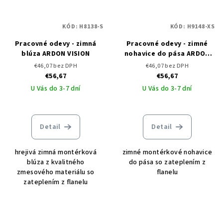
KÓD:
H8138-S
KÓD:
H9148-XS
Pracovné odevy - zimná
Pracovné odevy - zimné
blúza ARDON VISION
nohavice do pása ARDON
VISION
€46,07 bez DPH
€46,07 bez DPH
€56,67
€56,67
U Vás do 3-7 dní
U Vás do 3-7 dní
Detail
Detail
hrejivá zimná montérková
zimné montérkové nohavice
blúza z kvalitného
do pása so zateplením z
zmesového materiálu so
flanelu
zateplením z flanelu