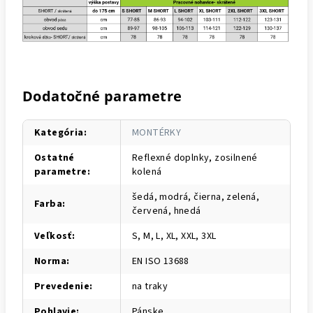
Dodatočné parametre
Kategória
:
MONTÉRKY
Ostatné
Reflexné doplnky, zosilnené
parametre
:
kolená
šedá, modrá, čierna, zelená,
Farba
:
červená, hnedá
Veľkosť
:
S, M, L, XL, XXL, 3XL
Norma
:
EN ISO 13688
Prevedenie
:
na traky
Pohlavie
:
Pánske