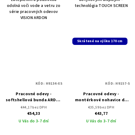
odolná voči vode a vetru zo
technológia TOUCH SCREEN
série pracovných odevov
VISION ARDON
Skrátené na výšku 170 cm
KÓD:
H9134-XS
KÓD:
H9157-S
Pracovné odevy -
Pracovné odevy -
softshellová bunda ARDON
montérkové nohavice do
VISION
pása ARDON VISION -
€44,17 bez DPH
€35,59 bez DPH
skrátené
€54,33
€43,77
U Vás do 3-7 dní
U Vás do 3-7 dní