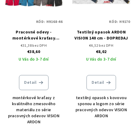
KÓD:
H9168-46
KÓD:
H9170
Pracovné odevy -
Textilný opasok ARDON
montérkové kraťasy
VISION 140 cm - DOPREDAJ
ARDON VISION
€31,38 bez DPH
€6,52 bez DPH
€38,60
€8,02
U Vás do 3-7 dní
U Vás do 3-7 dní
Detail
Detail
montérkové kraťasy z
textilný opasok s kovovou
kvalitného zmesového
sponou a logom zo série
materiálu zo série
pracovných odevov VISION
pracovných odevov VISION
ARDON
ARDON