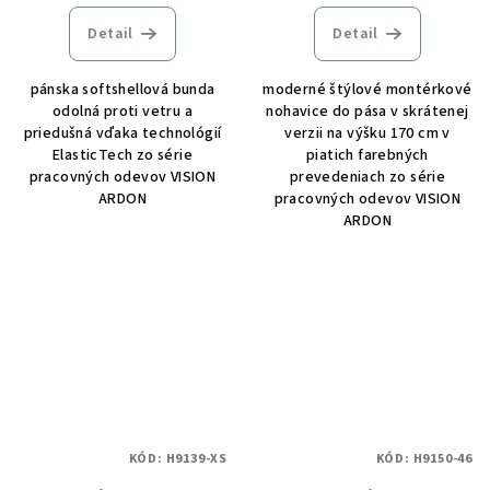
Detail
Detail
pánska softshellová bunda
moderné štýlové montérkové
odolná proti vetru a
nohavice do pása v skrátenej
priedušná vďaka technológií
verzii na výšku 170 cm v
ElasticTech zo série
piatich farebných
pracovných odevov VISION
prevedeniach zo série
ARDON
pracovných odevov VISION
ARDON
KÓD:
H9139-XS
KÓD:
H9150-46