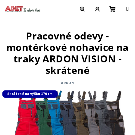
Prejsť
na
obsah
Nákupn
Hľadať
Prihlásenie
Pracovné odevy -
košík
montérkové nohavice na
traky ARDON VISION -
skrátené
ARDON
Skrátené na výšku 170 cm