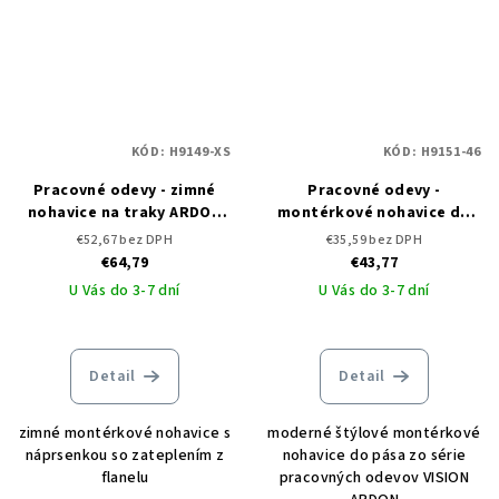
KÓD:
H9149-XS
KÓD:
H9151-46
Pracovné odevy - zimné
Pracovné odevy -
nohavice na traky ARDON
montérkové nohavice do
VISION
pása ARDON VISION
€52,67 bez DPH
€35,59 bez DPH
€64,79
€43,77
U Vás do 3-7 dní
U Vás do 3-7 dní
Detail
Detail
zimné montérkové nohavice s
moderné štýlové montérkové
náprsenkou so zateplením z
nohavice do pása zo série
flanelu
pracovných odevov VISION