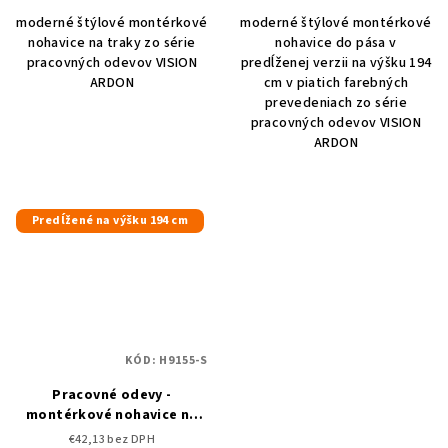
moderné štýlové montérkové
moderné štýlové montérkové
nohavice na traky zo série
nohavice do pása v
pracovných odevov VISION
predĺženej verzii na výšku 194
ARDON
cm v piatich farebných
prevedeniach zo série
pracovných odevov VISION
ARDON
Predĺžené na výšku 194 cm
KÓD:
H9155-S
Pracovné odevy -
montérkové nohavice na
traky ARDON VISION -
€42,13 bez DPH