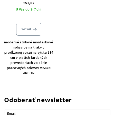
predĺžené
€51,82
U Vás do 3-7 dní
Detail
moderné štýlové montérkové
nohavice na traky v
predĺženej verzii na výšku 194
cm v piatich farebných
prevedeniach zo série
pracovných odevov VISION
ARDON
Odoberať newsletter
Email