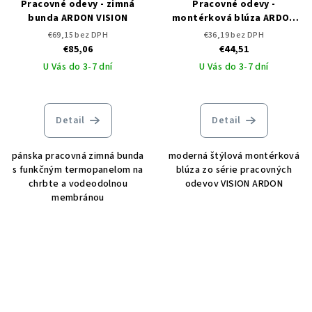
Pracovné odevy - zimná
Pracovné odevy -
bunda ARDON VISION
montérková blúza ARDON
VISION
€69,15 bez DPH
€36,19 bez DPH
€85,06
€44,51
U Vás do 3-7 dní
U Vás do 3-7 dní
Detail
Detail
pánska pracovná zimná bunda
moderná štýlová montérková
s funkčným termopanelom na
blúza zo série pracovných
chrbte a vodeodolnou
odevov VISION ARDON
membránou