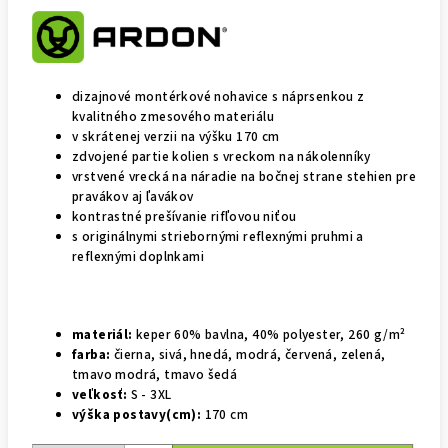
dizajnové montérkové nohavice s náprsenkou z
kvalitného zmesového materiálu
v skrátenej verzii na výšku 170 cm
zdvojené partie kolien s vreckom na nákolenníky
vrstvené vrecká na náradie na bočnej strane stehien pre
pravákov aj ľavákov
kontrastné prešívanie rifľovou niťou
s originálnymi striebornými reflexnými pruhmi a
reflexnými doplnkami
materiál:
keper 60% bavlna, 40% polyester, 260 g/m²
farba:
čierna, sivá, hnedá, modrá, červená, zelená,
tmavo modrá, tmavo šedá
veľkosť:
S - 3XL
výška postavy(cm):
170 cm