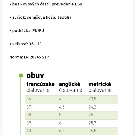
• bez kovových častí, prevedenie ESD
• zvršok: semišová koža, textília
• podrážka: PU/PU
• veľkosť: 36 - 48
Norma: EN 20345 S1P