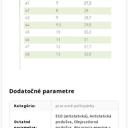
Dodatočné parametre
Kategória
:
pracovné poltopánky
ESD (antistatická), Antistatická
Ostatné
podošva, Olejuvzdorná
parametre
:
podošva, Absorpsia energie v