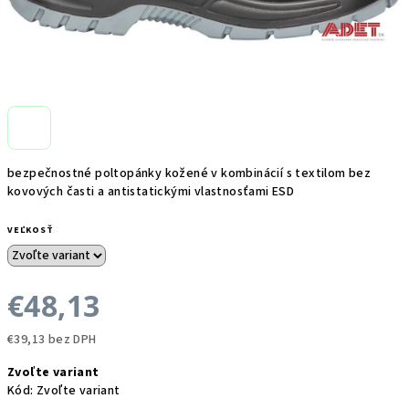
bezpečnostné poltopánky kožené v kombinácií s textilom bez
kovových časti a antistatickými vlastnosťami ESD
VEĽKOSŤ
€48,13
€39,13 bez DPH
Jednotková
Zvoľte variant
cena:
Kód:
Zvoľte variant