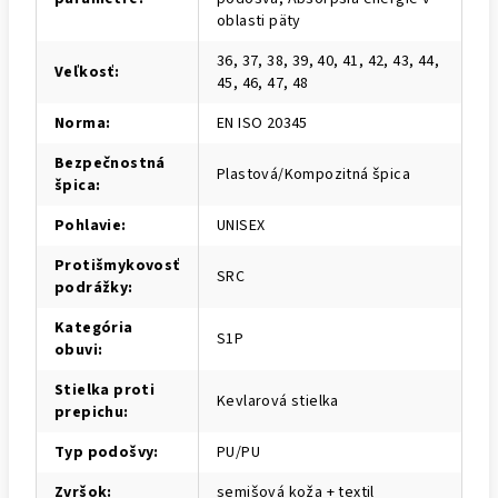
oblasti päty
36, 37, 38, 39, 40, 41, 42, 43, 44,
Veľkosť
:
45, 46, 47, 48
Norma
:
EN ISO 20345
Bezpečnostná
Plastová/Kompozitná špica
špica
:
Pohlavie
:
UNISEX
Protišmykovosť
SRC
podrážky
:
Kategória
S1P
obuvi
:
Stielka proti
Kevlarová stielka
prepichu
:
Typ podošvy
:
PU/PU
Zvršok
:
semišová koža + textil