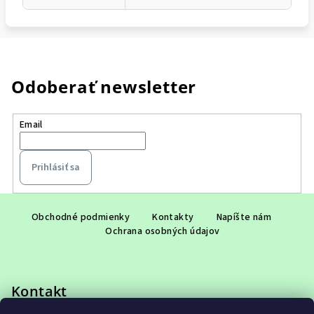
Odoberať newsletter
Email
Prihlásiť sa
Z
á
Obchodné podmienky
Kontakty
Napíšte nám
Ochrana osobných údajov
p
ä
t
Kontakt
i