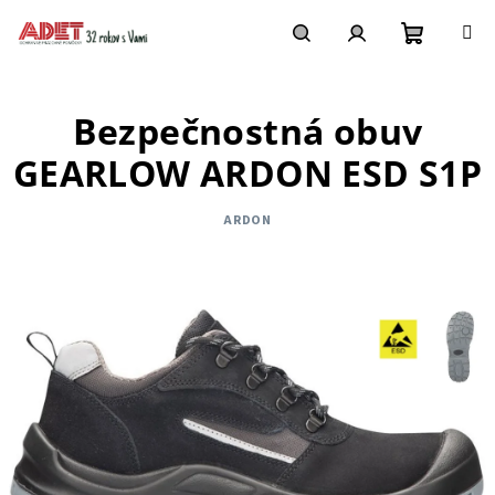
Prejsť
na
obsah
Nákupn
Hľadať
Prihlásenie
Bezpečnostná obuv
košík
GEARLOW ARDON ESD S1P
ARDON