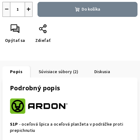
−
+
Do košíka
Opýtať sa
Zdieľať
Popis
Súvisiace súbory (2)
Diskusia
Podrobný popis
S1P
- oceľová špica a oceľová planžeta v podrážke proti
prepichnutiu