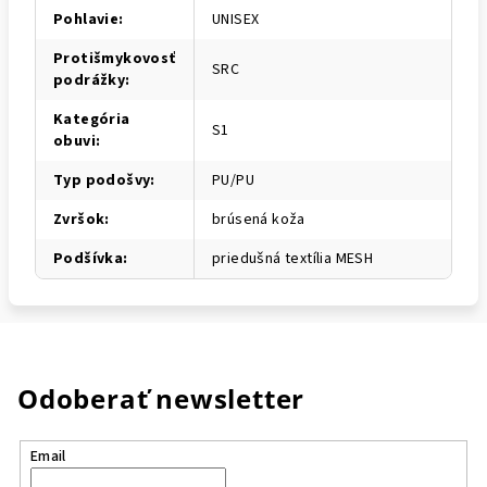
Pohlavie
:
UNISEX
Protišmykovosť
SRC
podrážky
:
Kategória
S1
obuvi
:
Typ podošvy
:
PU/PU
Zvršok
:
brúsená koža
Podšívka
:
priedušná textília MESH
Odoberať newsletter
Email