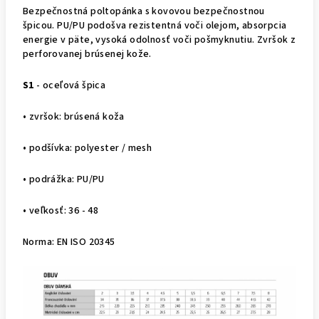
Bezpečnostná poltopánka s kovovou bezpečnostnou
špicou. PU/PU podošva rezistentná voči olejom, absorpcia
energie v päte, vysoká odolnosť voči pošmyknutiu. Zvršok z
perforovanej brúsenej kože.
S1
- oceľová špica
• zvršok: brúsená koža
• podšívka: polyester / mesh
• podrážka: PU/PU
• veľkosť: 36 - 48
Norma: EN ISO 20345