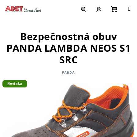
Prejsť
na
obsah
Nákupn
Hľadať
Prihlásenie
Bezpečnostná obuv
košík
PANDA LAMBDA NEOS S1
SRC
PANDA
Novinka