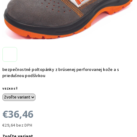
bezpečnostné poltopánky z brúsenej perforovanej kože a s
priedušnou podšívkou
VEĽKOSŤ
€36,46
€29,64 bez DPH
Jednotková
Zvoľte variant