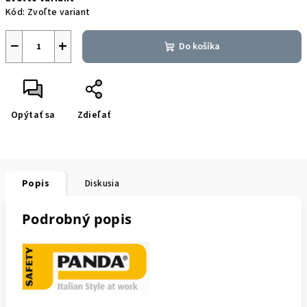
cena:
Kód:
Zvoľte variant
−
+
Do košíka
Opýtať sa
Zdieľať
Popis
Diskusia
Podrobný popis