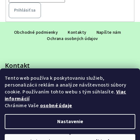
Prihlásiť sa
Z
á
Obchodné podmienky
Kontakty
Napíšte nám
Ochrana osobných údajov
p
ä
t
Kontakt
i
e
Tento web používa k poskytovaniu služieb,
eshop
@
adet.sk
personalizácii reklám a analýze návštevnosti súbory
+421 948 953 910
cookie. Používaním tohto webu s tým súhlasíte.
Viac
informácií
Chránime Vaše
osobné údaje
Nastavenie
Copyright 2026
ADET SK s.r.o.
. Všetky práva vyhradené.
Upraviť nastavenie cookies