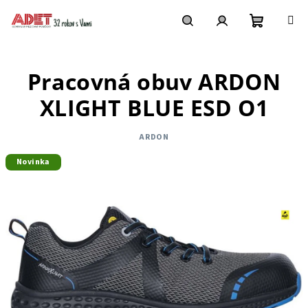
Prejsť
na
obsah
Nákupn
Hľadať
Prihlásenie
Pracovná obuv ARDON
košík
XLIGHT BLUE ESD O1
ARDON
Novinka