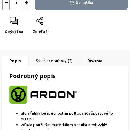
−
+
Do košíka
Opýtať sa
Zdieľať
Popis
Súvisiace súbory (2)
Diskusia
Podrobný popis
ultra ľahká bezpečnostná poltopánka športového
dizajnu
vďaka použitým materiálom ponúka neobvyklý