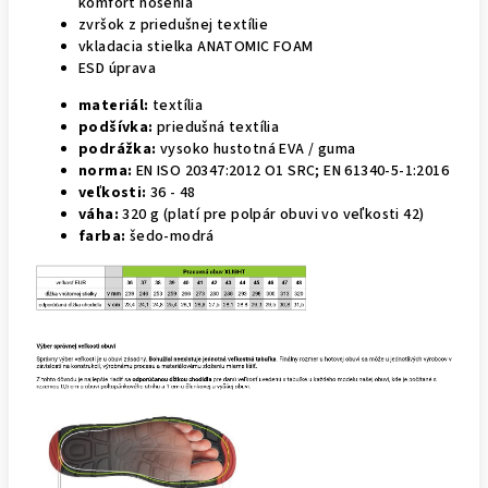
komfort nosenia
zvršok z priedušnej textílie
vkladacia stielka ANATOMIC FOAM
ESD úprava
materiál:
textília
podšívka:
priedušná textília
podrážka:
vysoko hustotná EVA / guma
norma:
EN ISO 20347:2012 O1 SRC; EN 61340-5-1:2016
veľkosti:
36 - 48
váha:
320 g (platí pre polpár obuvi vo veľkosti 42)
farba:
šedo-modrá