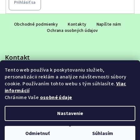
Prihlásiť sa
Z
á
Obchodné podmienky
Kontakty
Napíšte nám
Ochrana osobných údajov
p
ä
t
Kontakt
i
e
Tento web používa k poskytovaniu služieb,
eshop
@
adet.sk
personalizácii reklám a analýze návštevnosti súbory
+421 948 953 910
cookie. Používaním tohto webu s tým súhlasíte.
Viac
informácií
Chránime Vaše
osobné údaje
Nastavenie
Copyright 2026
ADET SK s.r.o.
. Všetky práva vyhradené.
Upraviť nastavenie cookies
Odmietnuť
Súhlasím