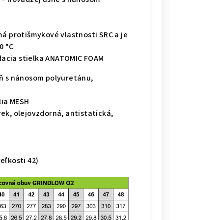
á protišmykové vlastnosti SRC a je
0 °C
adacia stielka ANATOMIC FOAM
ň s nánosom polyuretánu,
lia MESH
ek, olejovzdorná, antistatická,
veľkosti 42)