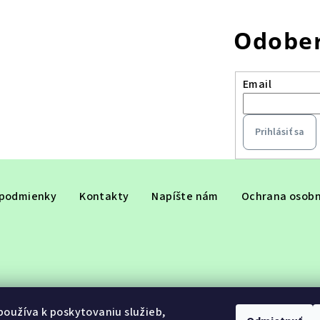
Odober
Email
Prihlásiť sa
podmienky
Kontakty
Napíšte nám
Ochrana osobn
oužíva k poskytovaniu služieb,