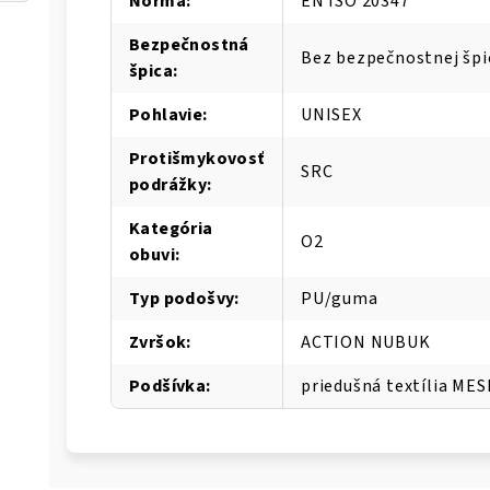
Norma
:
EN ISO 20347
Bezpečnostná
Bez bezpečnostnej špi
špica
:
Pohlavie
:
UNISEX
Protišmykovosť
SRC
podrážky
:
Kategória
O2
obuvi
:
Typ podošvy
:
PU/guma
Zvršok
:
ACTION NUBUK
Podšívka
:
priedušná textília ME