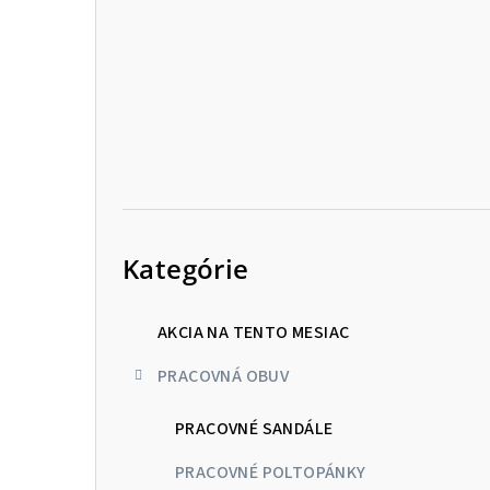
p
a
n
e
l
Preskočiť
kategórie
Kategórie
AKCIA NA TENTO MESIAC
PRACOVNÁ OBUV
PRACOVNÉ SANDÁLE
PRACOVNÉ POLTOPÁNKY