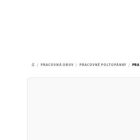
Prejsť
na
obsah
/
PRACOVNÁ OBUV
/
PRACOVNÉ POLTOPÁNKY
/
PRA
DOMOV
B
o
č
n
ý