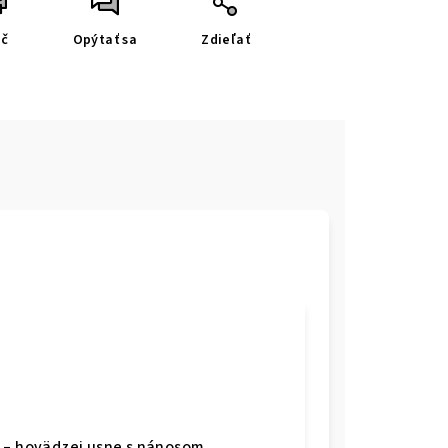
ač
Opýtať sa
Zdieľať
 – hovädzej usne s nánosom