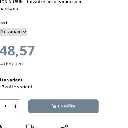
ION NUBUK – hovädzej usne s nánosom
yuretánu
KOSŤ
48,57
,49 bez DPH
notková
a:
ľte variant
:
Zvoľte variant
+
Do košíka