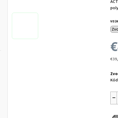
ACT
pol
VEĽ
€
€39
Jed
cen
Zvo
Kód
−