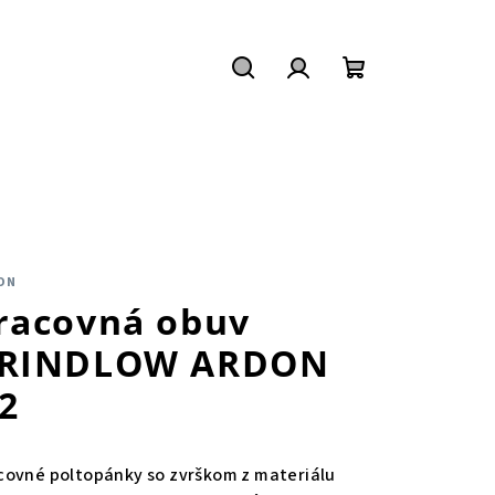
Hľadať
Prihlásenie
Nákupný
košík
ON
racovná obuv
RINDLOW ARDON
2
covné poltopánky so zvrškom z materiálu