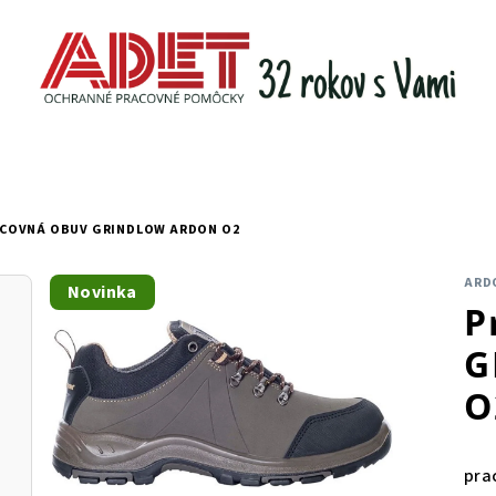
COVNÁ OBUV GRINDLOW ARDON O2
ARD
Novinka
P
G
O
pra