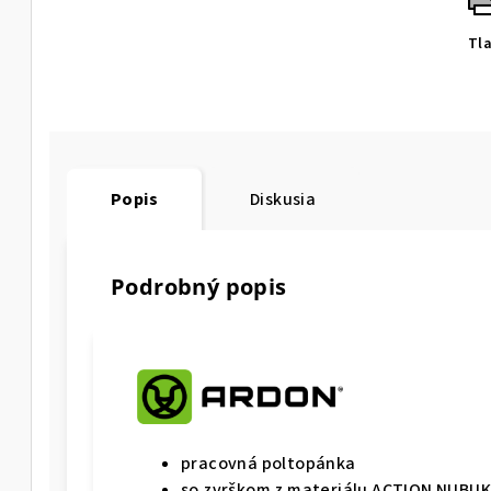
Tl
Popis
Diskusia
Podrobný popis
pracovná poltopánka
so zvrškom z materiálu ACTION NUBUK