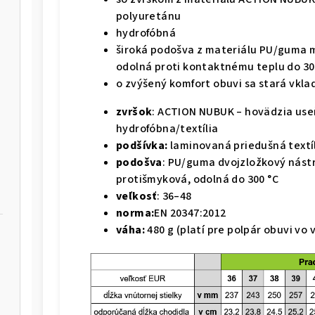
polyuretánu
hydrofóbná
široká podošva z materiálu PU/guma m
odolná proti kontaktnému teplu do 30
o zvýšený komfort obuvi sa stará vkl
zvršok
: ACTION NUBUK – hovädzia use
hydrofóbna/textília
podšívka:
laminovaná priedušná textí
podošva
: PU/guma dvojzložkový nástr
protišmyková, odolná do 300 °C
veľkosť
: 36–48
norma:
EN 20347:2012
váha:
480 g (platí pre polpár obuvi vo 