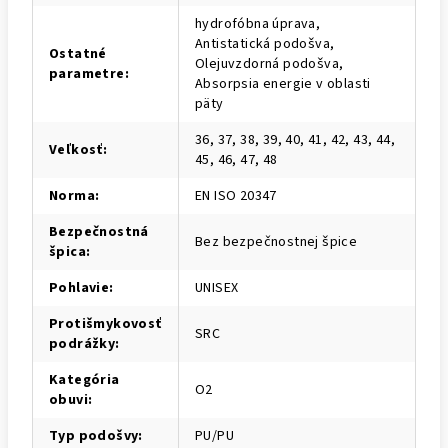
hydrofóbna úprava,
Antistatická podošva,
Ostatné
Olejuvzdorná podošva,
parametre
:
Absorpsia energie v oblasti
päty
36, 37, 38, 39, 40, 41, 42, 43, 44,
Veľkosť
:
45, 46, 47, 48
Norma
:
EN ISO 20347
Bezpečnostná
Bez bezpečnostnej špice
špica
:
Pohlavie
:
UNISEX
Protišmykovosť
SRC
podrážky
:
Kategória
O2
obuvi
:
Typ podošvy
:
PU/PU