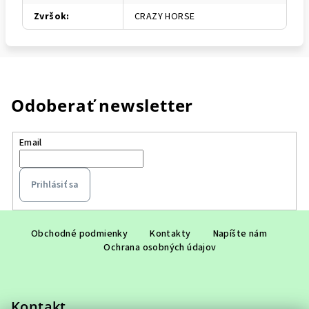
Zvršok
:
CRAZY HORSE
Odoberať newsletter
Email
Prihlásiť sa
Z
á
Obchodné podmienky
Kontakty
Napíšte nám
Ochrana osobných údajov
p
ä
t
Kontakt