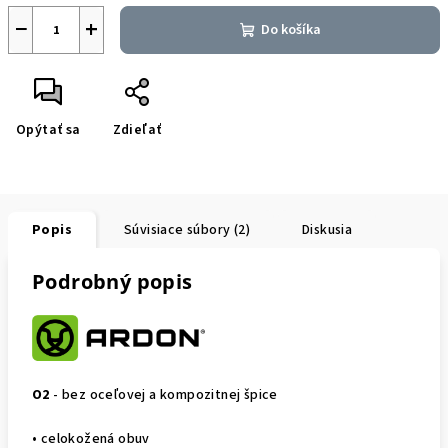
−
+
Do košíka
Opýtať sa
Zdieľať
Popis
Súvisiace súbory (2)
Diskusia
Podrobný popis
O2
- bez oceľovej a kompozitnej špice
• celokožená obuv