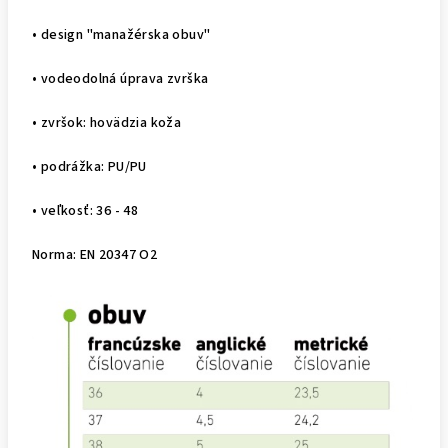
• design "manažérska obuv"
• vodeodolná úprava zvrška
• zvršok: hovädzia koža
• podrážka: PU/PU
• veľkosť: 36 - 48
Norma: EN 20347 O2