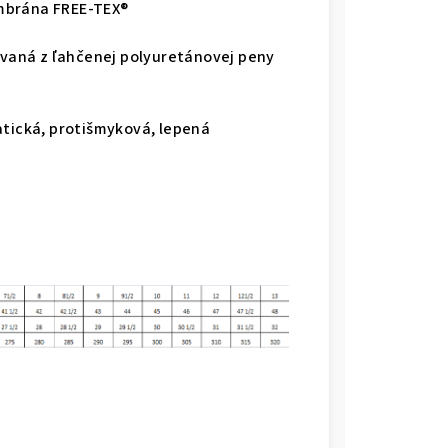
mbrána FREE-TEX®
rovaná z ľahčenej polyuretánovej peny
atická, protišmyková, lepená