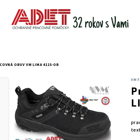
COVNÁ OBUV VM LIMA 4115-OB
VM 
P
L
pra
tex