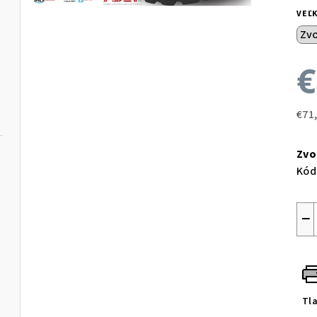
VEĽ
€
€71
Jed
cen
Zvo
Kód
−
Tl