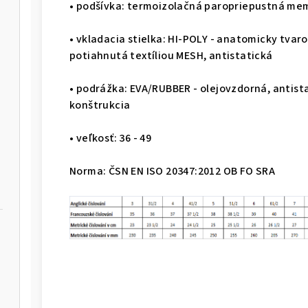
• podšívka: termoizolačná paropriepustná me
• vkladacia stielka: HI-POLY - anatomicky tva
potiahnutá textíliou MESH, antistatická
• podrážka: EVA/RUBBER - olejovzdorná, antist
konštrukcia
• veľkosť: 36 - 49
Norma: ČSN EN ISO 20347:2012 OB FO SRA