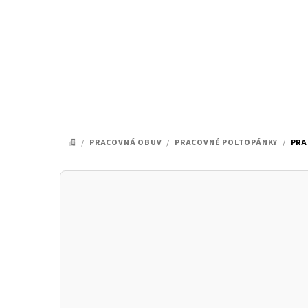
Prejsť
na
obsah
/
PRACOVNÁ OBUV
/
PRACOVNÉ POLTOPÁNKY
/
PRA
DOMOV
B
o
č
n
ý