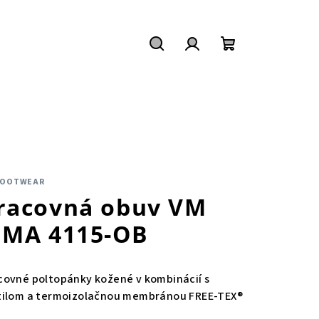
Hľadať
Prihlásenie
Nákupný
košík
FOOTWEAR
racovná obuv VM
IMA 4115-OB
covné poltopánky kožené v kombinácií s
tilom a termoizolačnou membránou FREE-TEX®