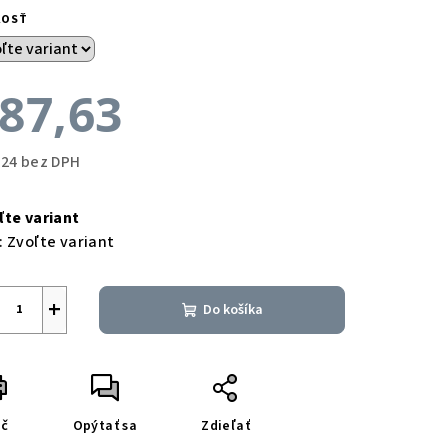
KOSŤ
87,63
,24 bez DPH
notková
a:
ľte variant
:
Zvoľte variant
+
Do košíka
ač
Opýtať sa
Zdieľať