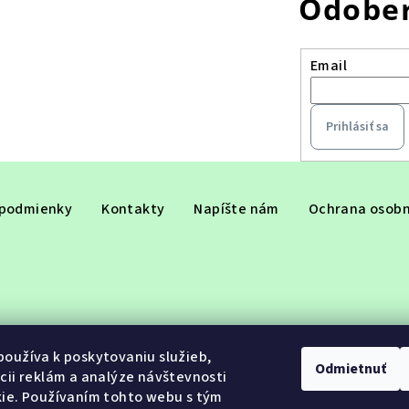
Odober
Email
Prihlásiť sa
podmienky
Kontakty
Napíšte nám
Ochrana osobn
oužíva k poskytovaniu služieb,
Odmietnuť
cii reklám a analýze návštevnosti
ie. Používaním tohto webu s tým