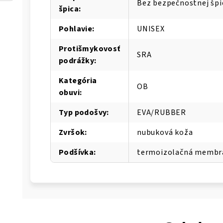
Bez bezpečnostnej špi
špica
:
Pohlavie
:
UNISEX
Protišmykovosť
SRA
podrážky
:
Kategória
OB
obuvi
:
Typ podošvy
:
EVA/RUBBER
Zvršok
:
nubuková koža
Podšívka
:
termoizolačná membr