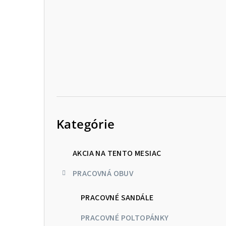
p
a
n
e
l
Preskočiť
kategórie
Kategórie
AKCIA NA TENTO MESIAC
PRACOVNÁ OBUV
PRACOVNÉ SANDÁLE
PRACOVNÉ POLTOPÁNKY