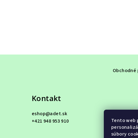
Z
á
Obchodné 
p
ä
Kontakt
t
eshop
@
adet.sk
i
Tento web p
+421 948 953 910
e
personalizá
súbory cook