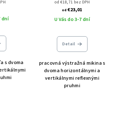
DPH
od €18,71 bez DPH
€23,01
od
 dní
U Vás do 3-7 dní
Detail
ľa s dvoma
pracovná výstražná mikina s
ertikálnymi
dvoma horizontálnymi a
ruhmi
vertikálnymi reflexnými
pruhmi