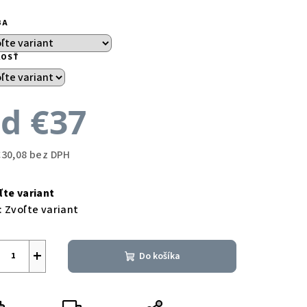
BA
KOSŤ
od
€37
€30,08
bez DPH
notková
a:
ľte variant
:
Zvoľte variant
+
Do košíka