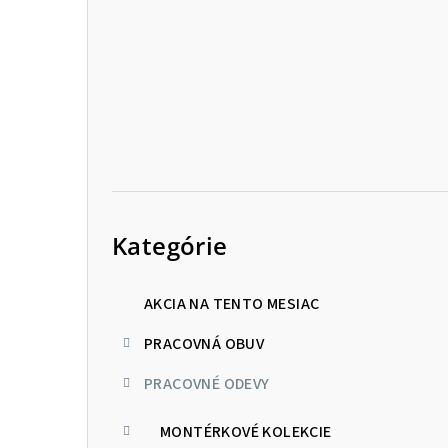
p
a
n
e
l
Preskočiť
kategórie
Kategórie
AKCIA NA TENTO MESIAC
PRACOVNÁ OBUV
PRACOVNÉ ODEVY
MONTÉRKOVÉ KOLEKCIE