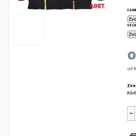
FAR
VEĽ
od
Jed
cen
Zvo
Kód
−