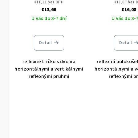
202
€11,11 bez DPH
€13,07 bez 
€13,66
€16,08
U Vás do 3-7 dní
U Vás do 3-7
Detail
Detail
reflexné tričko s dvoma
reflexná polokoše
horizontálnymi a vertikálnymi
horizontálnymi a v
reflexnými pruhmi
reflexnými p