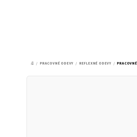
Prejsť
na
obsah
/
PRACOVNÉ ODEVY
/
REFLEXNÉ ODEVY
/
PRACOVNÉ 
DOMOV
B
o
č
n
ý