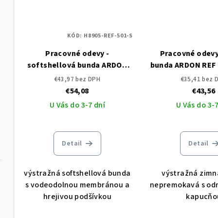
KÓD:
H8905-REF-501-S
Pracovné odevy -
Pracovné odevy
softshellová bunda ARDON
bunda ARDON REF 6
REF 501 502
€43,97 bez DPH
€35,41 bez 
€54,08
€43,56
U Vás do 3-7 dní
U Vás do 3-7
Detail
Detail
výstražná softshellová bunda
výstražná zimn
s vodeodolnou membránou a
nepremokavá s od
hrejivou podšívkou
kapucňo