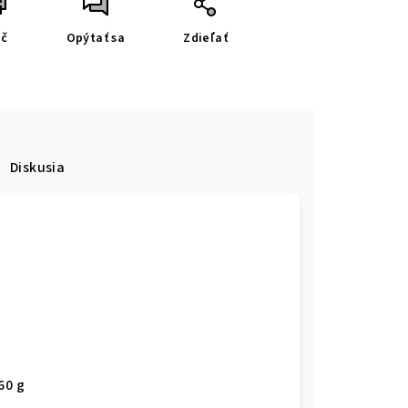
ač
Opýtať sa
Zdieľať
Diskusia
60 g