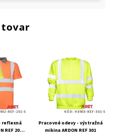
 tovar
902-REF-201-S
KÓD:
H8903-REF-301-S
 reflexná
Pracovné odevy - výstražná
N REF 201
mikina ARDON REF 301