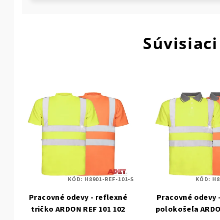
Súvisiaci
KÓD:
H8901-REF-101-S
KÓD:
H8
Pracovné odevy - reflexné
Pracovné odevy -
tričko ARDON REF 101 102
polokošeľa ARDO