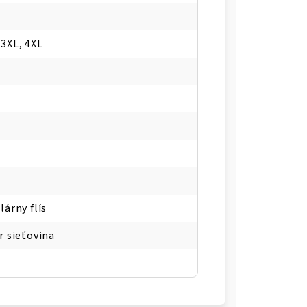
, 3XL, 4XL
árny flís
r sieťovina