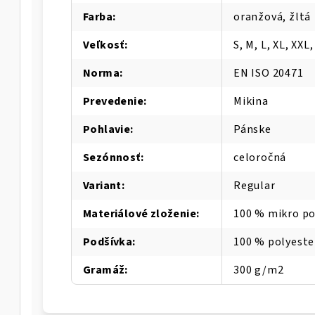
Farba
:
oranžová, žltá
Veľkosť
:
S, M, L, XL, XXL
Norma
:
EN ISO 20471
Prevedenie
:
Mikina
Pohlavie
:
Pánske
Sezónnosť
:
celoročná
Variant
:
Regular
Materiálové zloženie
:
100 % mikro pol
Podšívka
:
100 % polyeste
Gramáž
:
300 g/m2