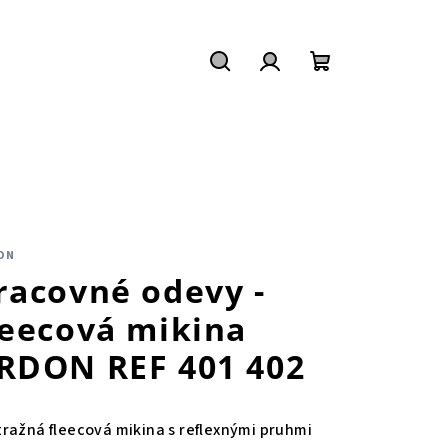
Hľadať
Prihlásenie
Nákupný
košík
ON
racovné odevy -
leecová mikina
RDON REF 401 402
tražná fleecová mikina s reflexnými pruhmi