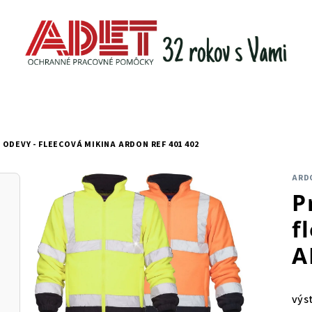
ODEVY - FLEECOVÁ MIKINA ARDON REF 401 402
ARD
P
f
A
výs