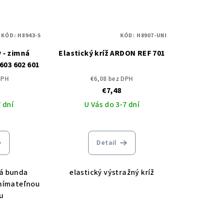
KÓD:
H8943-S
KÓD:
H8907-UNI
 - zimná
Elastický kríž ARDON REF 701
03 602 601
DPH
€6,08 bez DPH
€7,48
 dní
U Vás do 3-7 dní
Detail
á bunda
elastický výstražný kríž
nímateľnou
u