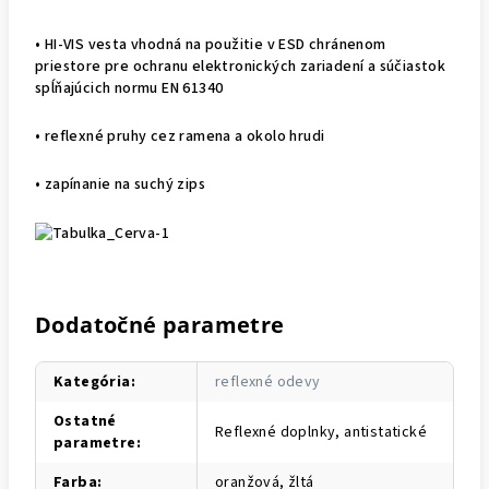
• HI-VIS vesta vhodná na použitie v ESD chránenom
priestore pre ochranu elektronických zariadení a súčiastok
spĺňajúcich normu EN 61340
• reflexné pruhy cez ramena a okolo hrudi
• zapínanie na suchý zips
Dodatočné parametre
Kategória
:
reflexné odevy
Ostatné
Reflexné doplnky, antistatické
parametre
:
Farba
:
oranžová, žltá