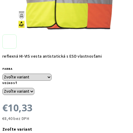
reflexná HI-VIS vesta antistatická s ESD vlastnosťami
FARBA
VEĽKOSŤ
€10,33
€8,40 bez DPH
Jednotková
Zvoľte variant
cena: