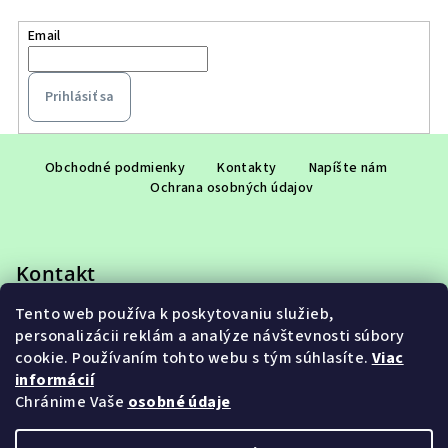
Email
Prihlásiť sa
Z
á
Obchodné podmienky
Kontakty
Napíšte nám
Ochrana osobných údajov
p
ä
t
Kontakt
i
e
Tento web používa k poskytovaniu služieb,
eshop
@
adet.sk
personalizácii reklám a analýze návštevnosti súbory
+421 948 953 910
cookie. Používaním tohto webu s tým súhlasíte.
Viac
informácií
Chránime Vaše
osobné údaje