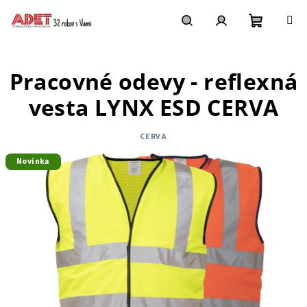
Prejsť
na
obsah
Nákupn
Hľadať
Prihlásenie
Pracovné odevy - reflexná
košík
vesta LYNX ESD CERVA
CERVA
Novinka