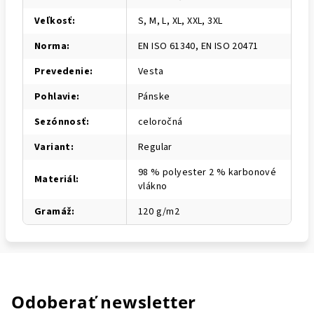
Veľkosť
:
S, M, L, XL, XXL, 3XL
Norma
:
EN ISO 61340, EN ISO 20471
Prevedenie
:
Vesta
Pohlavie
:
Pánske
Sezónnosť
:
celoročná
Variant
:
Regular
98 % polyester 2 % karbonové
Materiál
:
vlákno
Gramáž
:
120 g/m2
Odoberať newsletter