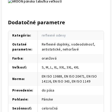
Dodatočné parametre
Kategória
:
reflexné odevy
Ostatné
Reflexné doplnky, vodeodolnosť,
parametre
:
antistatické, nehorľavé
Farba
:
oranžová
Veľkosť
:
S, M, L, XL, XXL, 3XL, 4XL
EN ISO 13688, EN ISO 20471, EN ISO
Norma
:
14116, EN ISO 343, EN ISO 1149
Prevedenie
:
do pása
Pohlavie
:
Pánske
Sezónnosť
:
celoročná