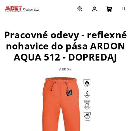
Prejsť
na
obsah
Nákupn
Hľadať
Prihlásenie
Pracovné odevy - reflexné
košík
nohavice do pása ARDON
AQUA 512 - DOPREDAJ
ARDON