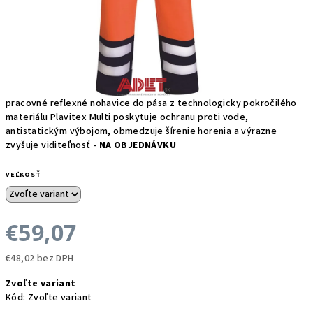
pracovné reflexné nohavice do pása z technologicky pokročilého
materiálu Plavitex Multi poskytuje ochranu proti vode,
antistatickým výbojom, obmedzuje šírenie horenia a výrazne
zvyšuje viditeľnosť -
NA OBJEDNÁVKU
VEĽKOSŤ
€59,07
€48,02 bez DPH
Jednotková
Zvoľte variant
cena:
Kód:
Zvoľte variant