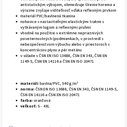
antistatickým výbojom, obmedzuje šírenie horenia a
výrazne zvyšuje viditeľnosť vďaka reflexným prvkom
materiál PVC/bavlnená tkanina
nohavice s nastaviteľnými elastickými trakmi s
vytkávaným logom a reﬂexnými pruhmi
vhodné na použitie v extrémne nepriaznivých
poveternostných (podmienkach, v prostredí s
nebezpečenstvom výbuchu alebo v priestoroch s
koncentráciou plynu a pár metánu
v súlade s ČSN EN ISO 13688, ČSN EN 343, ČSN EN
1149-5, ČSN EN 14116 a ČSN EN ISO 20471
materiál:
bavlna/PVC, 540 g/m²
norma:
ČSN EN ISO 13688, ČSN EN 343, ČSN EN 1149-5,
ČSN EN 14116 a ČSN EN ISO 20471
farba:
oranžová
veľkosť:
S - 4XL