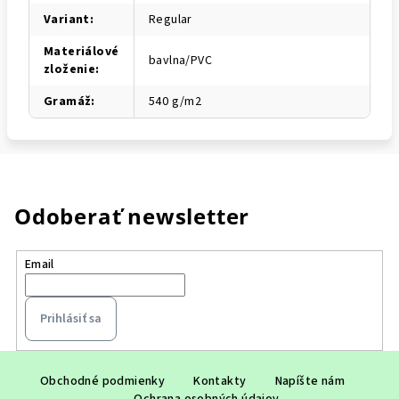
Variant
:
Regular
Materiálové
bavlna/PVC
zloženie
:
Gramáž
:
540 g/m2
Odoberať newsletter
Email
Prihlásiť sa
Z
á
Obchodné podmienky
Kontakty
Napíšte nám