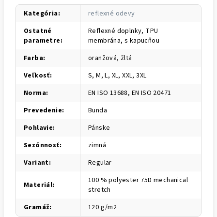
Kategória
:
reflexné odevy
Ostatné
Reflexné doplnky, TPU
parametre
:
membrána, s kapucňou
Farba
:
oranžová, žltá
Veľkosť
:
S, M, L, XL, XXL, 3XL
Norma
:
EN ISO 13688, EN ISO 20471
Prevedenie
:
Bunda
Pohlavie
:
Pánske
Sezónnosť
:
zimná
Variant
:
Regular
100 % polyester 75D mechanical
Materiál
:
stretch
Gramáž
:
120 g/m2