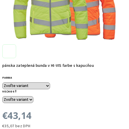
pánska zateplená bunda v HI-VIS farbe s kapucňou
FARBA
VEĽKOSŤ
€43,14
€35,07 bez DPH