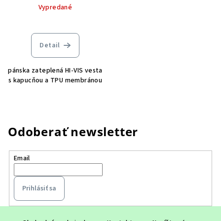
Vypredané
Detail
pánska zateplená HI-VIS vesta
s kapucňou a TPU membránou
Odoberať newsletter
Email
Prihlásiť sa
Z