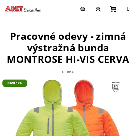
Prejsť
na
obsah
Nákupn
Hľadať
Prihlásenie
Pracovné odevy - zimná
košík
výstražná bunda
MONTROSE HI-VIS CERVA
CERVA
Novinka