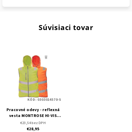
Súvisiaci tovar
KÓD:
0303014570-S
Pracovné odevy - reflexná
vesta MONTROSE HI-VIS
CERVA - DOPREDAJ
€23,54 bez DPH
€28,95