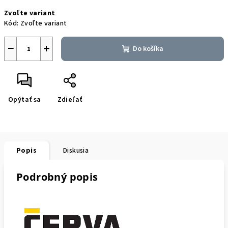
Jednotková
Zvoľte variant
cena:
Kód:
Zvoľte variant
−
+
Do košíka
Opýtať sa
Zdieľať
Popis
Diskusia
Podrobný popis