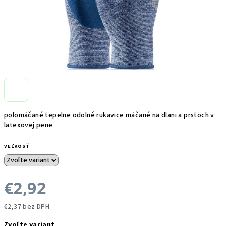
polomáčané tepelne odolné rukavice máčané na dlani a prstoch v
latexovej pene
VEĽKOSŤ
€2,92
€2,37 bez DPH
Jednotková
Zvoľte variant