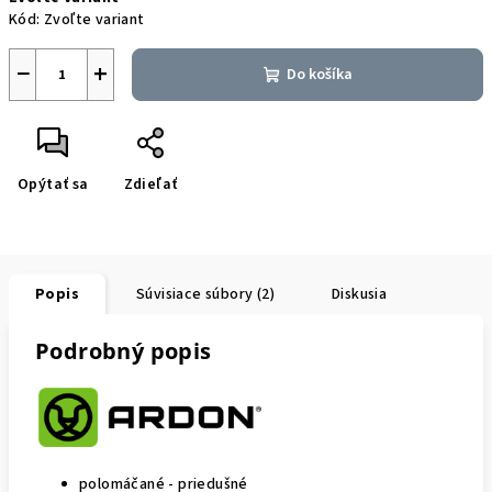
cena:
Kód:
Zvoľte variant
−
+
Do košíka
Opýtať sa
Zdieľať
Popis
Súvisiace súbory (2)
Diskusia
Podrobný popis
polomáčané - priedušné