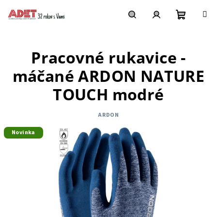
Prejsť
na
obsah
Nákupn
Hľadať
Prihlásenie
Pracovné rukavice -
košík
máčané ARDON NATURE
TOUCH modré
ARDON
Novinka