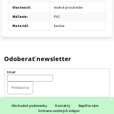
Vlastnosť
:
mokré prostredie
Máčanie
:
PVC
Materiál
:
bavlna
Odoberať newsletter
Email
Prihlásiť sa
Z
á
Obchodné podmienky
Kontakty
Napíšte nám
Ochrana osobných údajov