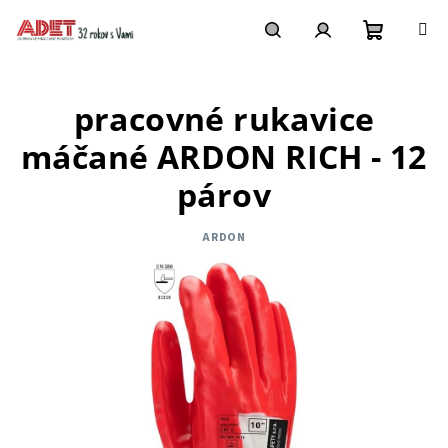
Prejsť
na
obsah
Nákupn
Hľadať
Prihlásenie
pracovné rukavice
košík
máčané ARDON RICH - 12
párov
ARDON