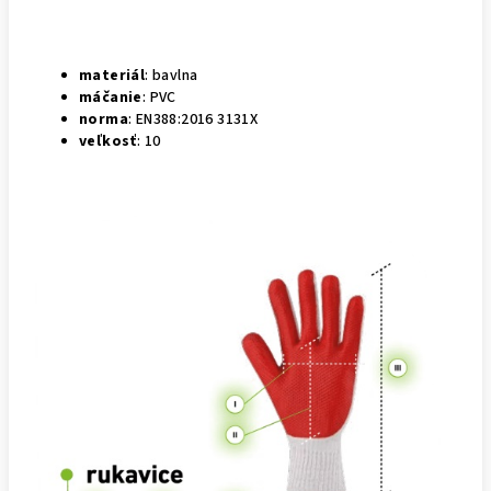
materiál
: bavlna
máčanie
: PVC
norma
: EN388:2016 3131X
veľkosť
: 10