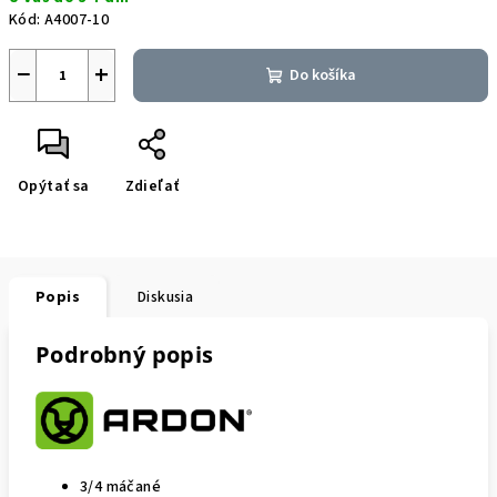
cena:
Kód:
A4007-10
−
+
Do košíka
Opýtať sa
Zdieľať
Popis
Diskusia
Podrobný popis
3/4 máčané