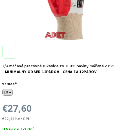
3/4 máčané pracovné rukavice zo 100% bavlny máčané v PVC
-
MINIMÁLNY ODBER 12PÁROV - CENA ZA 12PÁROV
VEĽKOSŤ
€27,60
€22,44 bez DPH
Jednotková
U Vás do 3-7 dní