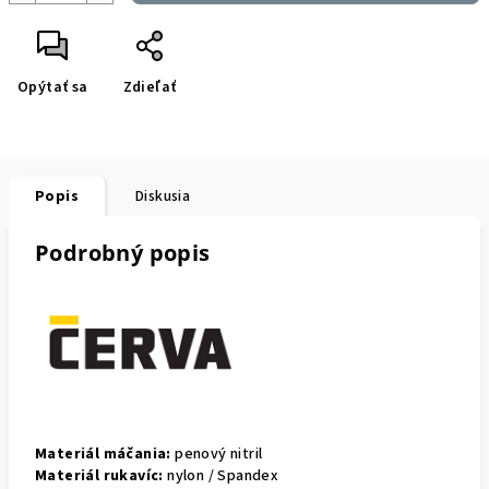
Opýtať sa
Zdieľať
Popis
Diskusia
Podrobný popis
Materiál máčania:
penový nitril
Materiál rukavíc:
nylon / Spandex