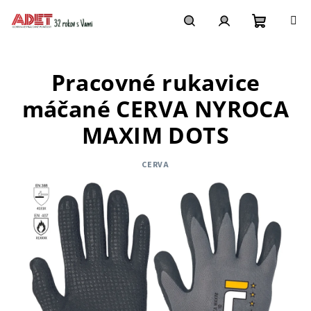
Prejsť
na
obsah
Nákupn
Hľadať
Prihlásenie
Pracovné rukavice
košík
máčané CERVA NYROCA
MAXIM DOTS
CERVA