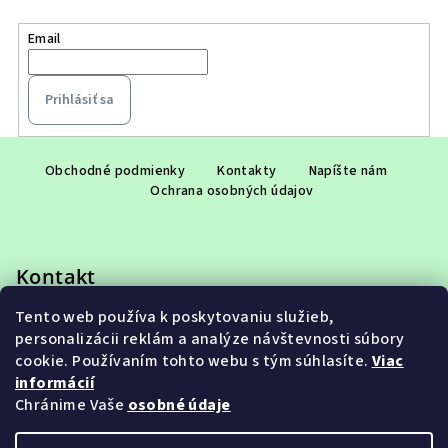
Email
Prihlásiť sa
Z
á
Obchodné podmienky
Kontakty
Napíšte nám
Ochrana osobných údajov
p
ä
t
Kontakt
i
e
Tento web používa k poskytovaniu služieb,
eshop
@
adet.sk
personalizácii reklám a analýze návštevnosti súbory
+421 948 953 910
cookie. Používaním tohto webu s tým súhlasíte.
Viac
informácií
Chránime Vaše
osobné údaje