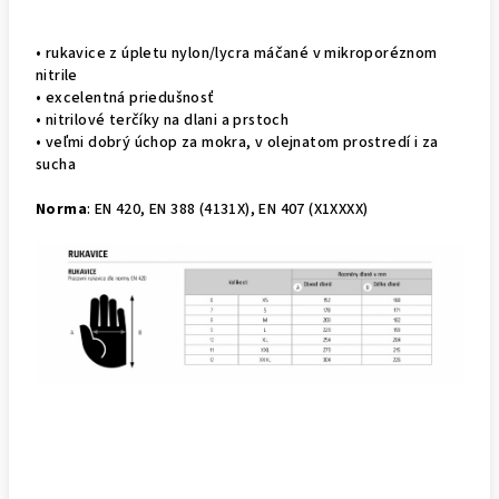
• rukavice z úpletu nylon/lycra máčané v mikroporéznom
nitrile
• excelentná priedušnosť
• nitrilové terčíky na dlani a prstoch
• veľmi dobrý úchop za mokra, v olejnatom prostredí i za
sucha
Norma
: EN 420, EN 388
(4131X), EN 407 (X1XXXX)