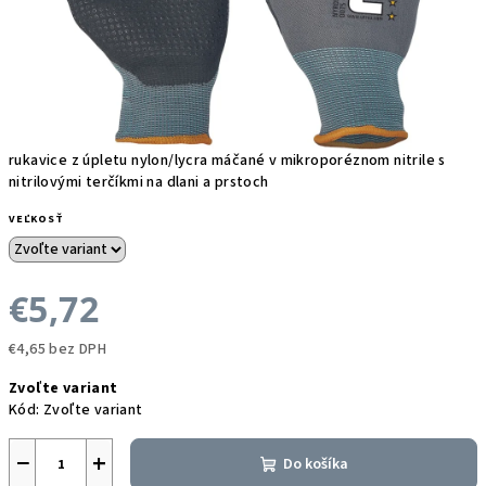
rukavice z úpletu nylon/lycra máčané v mikroporéznom nitrile s
nitrilovými terčíkmi na dlani a prstoch
VEĽKOSŤ
€5,72
€4,65 bez DPH
Jednotková
Zvoľte variant
cena:
Kód:
Zvoľte variant
−
+
Do košíka