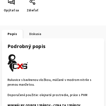
Opýtať sa
Zdieľať
Popis
Diskusia
Podrobný popis
Rukavice s bavlnenou vložkou, máčané v modrom nitrile s
pevnou manžetou.
Doporučené použitie: olejnaté prostredie, práce s PHM
MINIMÁLNY ODBER 12PÁROV - CENA ZA 12PÁROV