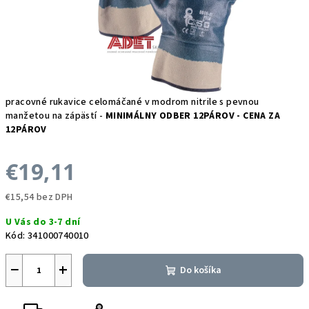
pracovné rukavice celomáčané v modrom nitrile s pevnou
manžetou na zápästí -
MINIMÁLNY ODBER 12PÁROV - CENA ZA
12PÁROV
€19,11
€15,54 bez DPH
Jednotková
U Vás do 3-7 dní
cena:
Kód:
341000740010
−
+
Do košíka