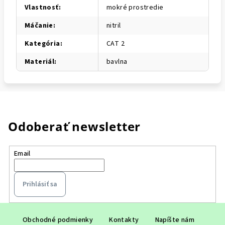
Vlastnosť
:
mokré prostredie
Máčanie
:
nitril
Kategória
:
CAT 2
Materiál
:
bavlna
Odoberať newsletter
Email
Prihlásiť sa
Z
á
Obchodné podmienky
Kontakty
Napíšte nám