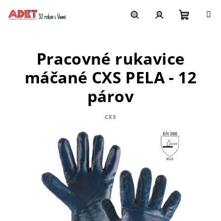
Prejsť
na
obsah
Nákupn
Hľadať
Prihlásenie
Pracovné rukavice
košík
máčané CXS PELA - 12
párov
CXS