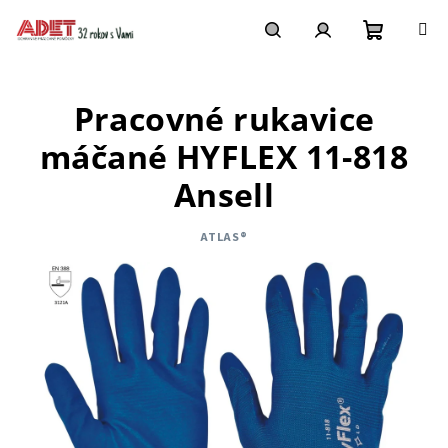
Prejsť
na
obsah
Nákupn
Hľadať
Prihlásenie
Pracovné rukavice
košík
máčané HYFLEX 11-818
Ansell
ATLAS®