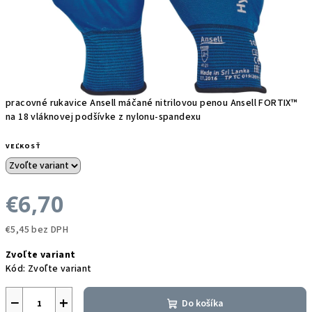
pracovné rukavice Ansell máčané nitrilovou penou Ansell FORTIX™
na 18 vláknovej podšívke z nylonu-spandexu
VEĽKOSŤ
€6,70
€5,45 bez DPH
Jednotková
Zvoľte variant
cena:
Kód:
Zvoľte variant
−
+
Do košíka