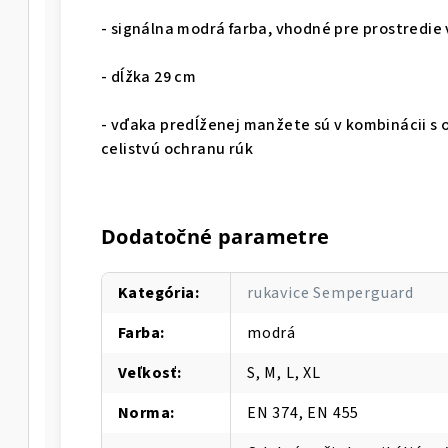
- signálna modrá farba, vhodné pre prostredie
- dĺžka 29 cm
- vďaka predĺženej manžete sú v kombinácii s 
celistvú ochranu rúk
Dodatočné parametre
Kategória
:
rukavice Semperguard
Farba
:
modrá
Veľkosť
:
S, M, L, XL
Norma
:
EN 374, EN 455