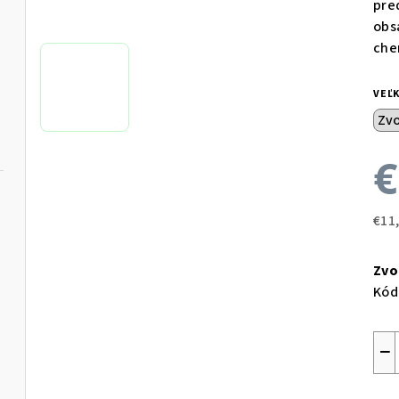
pre
obs
che
VEĽ
€
€11
Jed
cen
Zvo
Kód
−