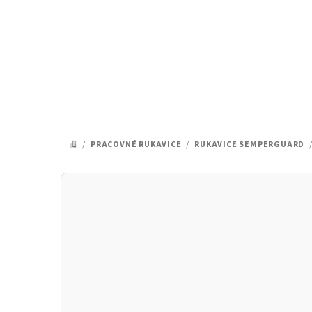
Prejsť
na
obsah
/
PRACOVNÉ RUKAVICE
/
RUKAVICE SEMPERGUARD
DOMOV
B
o
č
n
ý