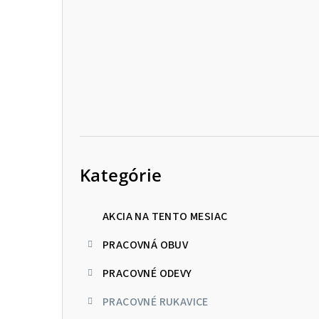
p
a
n
e
l
Preskočiť
kategórie
Kategórie
AKCIA NA TENTO MESIAC
PRACOVNÁ OBUV
PRACOVNÉ ODEVY
PRACOVNÉ RUKAVICE