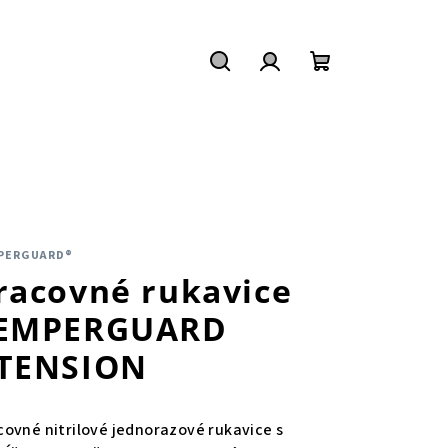
Hľadať
Prihlásenie
Nákupný
košík
PERGUARD®
racovné rukavice
EMPERGUARD
TENSION
covné nitrilové jednorazové rukavice s