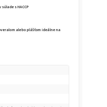
 v súlade s HACCP
overalom alebo plášťom ideálne na