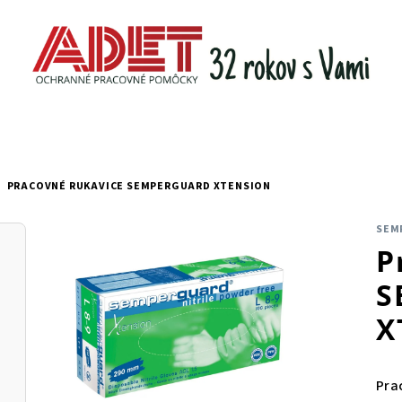
/
PRACOVNÉ RUKAVICE SEMPERGUARD XTENSION
SEM
P
S
X
Pra