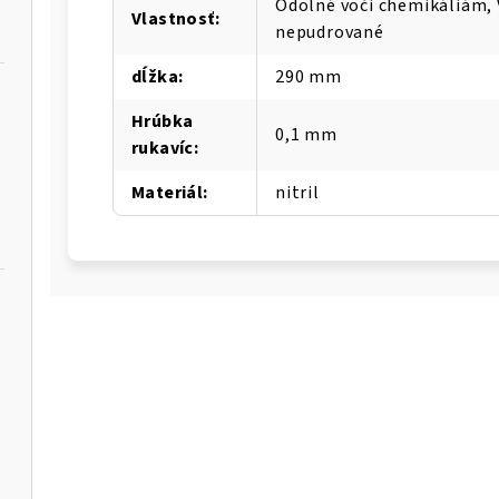
Odolné voči chemikáliám, 
Vlastnosť
:
nepudrované
dĺžka
:
290 mm
Hrúbka
0,1 mm
rukavíc
:
Materiál
:
nitril