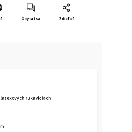
ač
Opýtať sa
Zdieľať
i latexových rukaviciach
ami