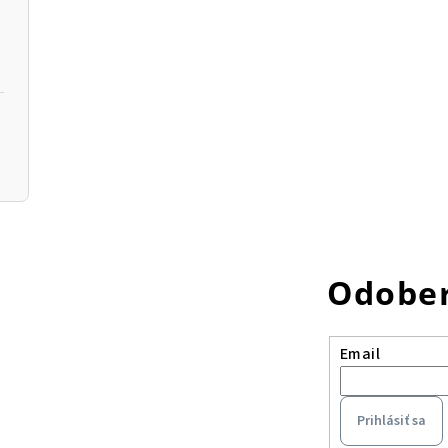
Odober
Email
Prihlásiť sa