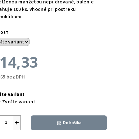
dĺženou manžetou nepudrované, balenie
ahuje 100 ks. Vhodné pri postreku
mikáliami.
KOSŤ
14,33
,65 bez DPH
notková
a:
ľte variant
:
Zvoľte variant
+
Do košíka