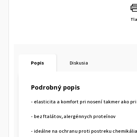
Tl
Popis
Diskusia
Podrobný popis
- elasticita a komfort pri nosení takmer ako pr
- bez ftalátov, alergénnych proteínov
- ideálne na ochranu proti postreku chemikáli