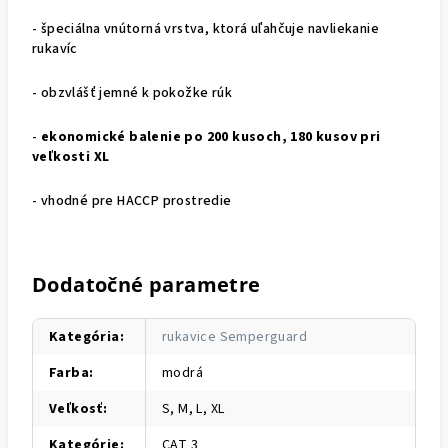
- špeciálna vnútorná vrstva, ktorá uľahčuje navliekanie
rukavíc
- obzvlášť jemné k pokožke rúk
-
ekonomické balenie po 200 kusoch, 180 kusov pri
veľkosti XL
- vhodné pre HACCP prostredie
Dodatočné parametre
Kategória
:
rukavice Semperguard
Farba
:
modrá
Veľkosť
:
S, M, L, XL
Kategórie
:
CAT 3