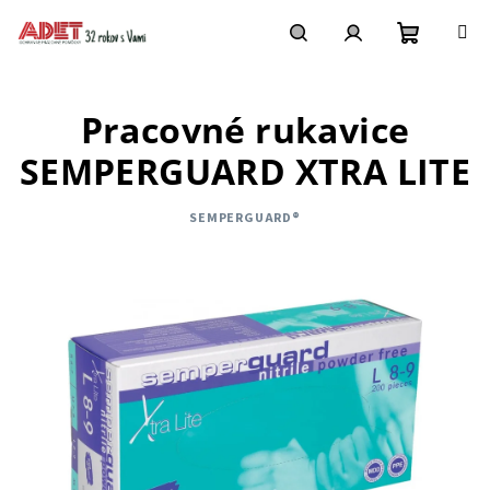
Prejsť
na
obsah
Nákupn
Hľadať
Prihlásenie
Pracovné rukavice
košík
SEMPERGUARD XTRA LITE
SEMPERGUARD®