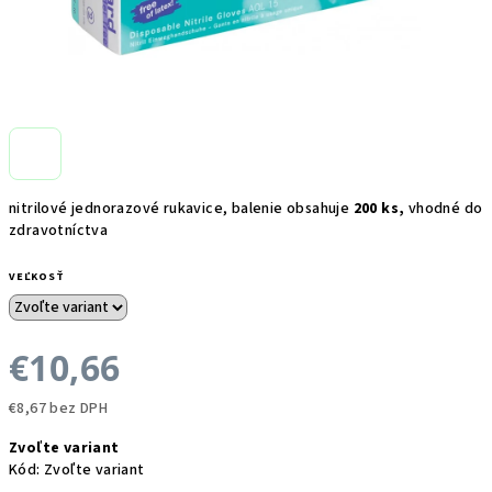
nitrilové jednorazové rukavice, balenie obsahuje
200 ks,
vhodné do
zdravotníctva
VEĽKOSŤ
€10,66
€8,67 bez DPH
Jednotková
Zvoľte variant
cena:
Kód:
Zvoľte variant