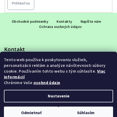
Prihlásiť sa
Z
á
Obchodné podmienky
Kontakty
Napíšte nám
Ochrana osobných údajov
p
ä
t
Kontakt
i
e
Tento web používa k poskytovaniu služieb,
eshop
@
adet.sk
personalizácii reklám a analýze návštevnosti súbory
+421 948 953 910
cookie. Používaním tohto webu s tým súhlasíte.
Viac
informácií
Chránime Vaše
osobné údaje
Nastavenie
Copyright 2026
ADET SK s.r.o.
. Všetky práva vyhradené.
Upraviť nastavenie cookies
Odmietnuť
Súhlasím