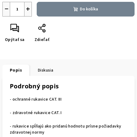
−
+
Do košíka
Opýtať sa
Zdieľať
Popis
Diskusia
Podrobný popis
- ochranné rukavice CAT. III
- zdravotné rukavice CAT. I
- rukavice spĺňajú ako pridanú hodnotu prísne požiadavky
zdravotnej normy