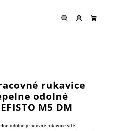
Hľadať
Prihlásenie
Nákupný
košík
racovné rukavice
epelne odolné
EFISTO M5 DM
elne odolné pracovné rukavice šité