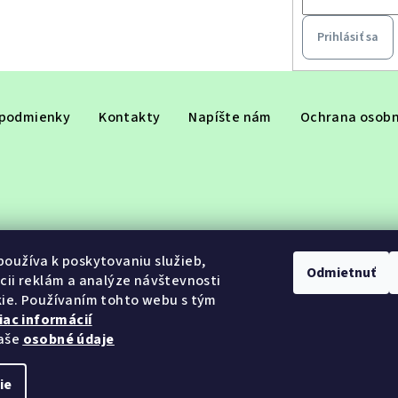
Prihlásiť sa
podmienky
Kontakty
Napíšte nám
Ochrana osobn
oužíva k poskytovaniu služieb,
Odmietnuť
cii reklám a analýze návštevnosti
ie. Používaním tohto webu s tým
iac informácií
aše
osobné údaje
ie