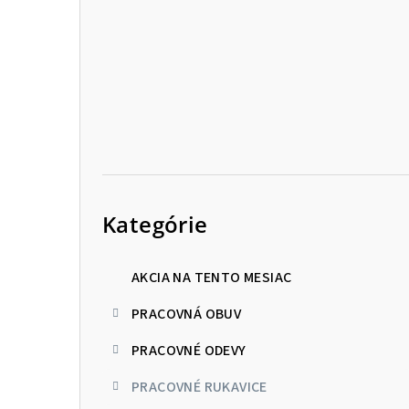
p
a
n
e
l
Preskočiť
kategórie
Kategórie
AKCIA NA TENTO MESIAC
PRACOVNÁ OBUV
PRACOVNÉ ODEVY
PRACOVNÉ RUKAVICE