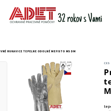
VNÉ RUKAVICE TEPELNE ODOLNÉ MEFISTO M5 DM
CXS
P
t
M
tep