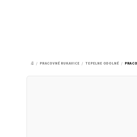
Prejsť
na
obsah
/
PRACOVNÉ RUKAVICE
/
TEPELNE ODOLNÉ
/
PRACO
DOMOV
B
o
č
n
ý