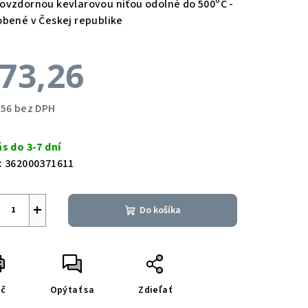
ovzdornou kevlarovou niťou odolné do 500ºC -
obené v Českej republike
73,26
,56 bez DPH
notková
a:
ás do 3-7 dní
:
362000371611
+
Do košíka
ač
Opýtať sa
Zdieľať