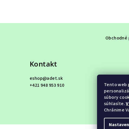
Z
á
Obchodné 
p
ä
Kontakt
t
eshop
@
adet.sk
i
Tento web p
+421 948 953 910
e
personalizá
súbory cook
súhlasíte.
V
Chránime V
Nastaven