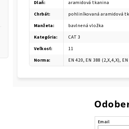
Dlaň
:
aramidová tkanina
Chrbát
:
pohliníkovaná aramidová t
Manžeta
:
bavlnená vložka
Kategória
:
CAT 3
Veľkosť
:
11
Norma
:
EN 420, EN 388 (2,X,4,X), EN 
Odober
Email