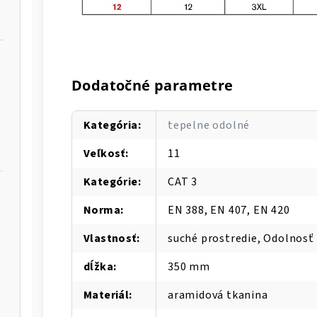
Dodatočné parametre
Kategória
:
tepelne odolné
Veľkosť
:
11
Kategórie
:
CAT 3
Norma
:
EN 388, EN 407, EN 420
Vlastnosť
:
suché prostredie, Odolnosť
dĺžka
:
350 mm
Materiál
:
aramidová tkanina