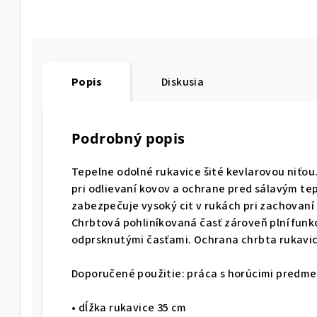
Popis
Diskusia
Podrobný popis
Tepelne odolné rukavice šité kevlarovou niťou
pri odlievaní kovov a ochrane pred sálavým te
zabezpečuje vysoký cit v rukách pri zachovaní
Chrbtová pohliníkovaná časť zároveň plní funk
odprsknutými časťami. Ochrana chrbta rukavice
Doporučené použitie: práca s horúcimi predme
• dĺžka rukavice 35 cm