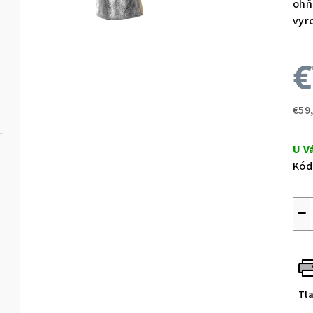
ohň
vyr
€
€59
Jed
cen
U V
Kód
−
Tl