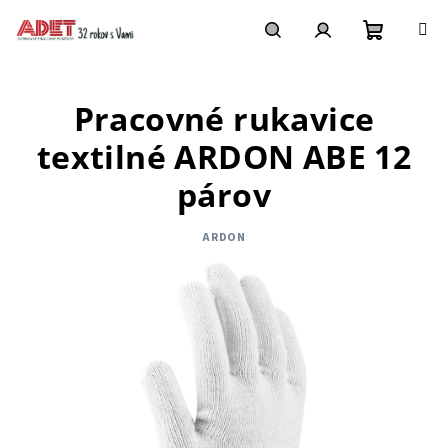
Prejsť
na
obsah
Nákupn
Hľadať
Prihlásenie
Pracovné rukavice
košík
textilné ARDON ABE 12
párov
ARDON