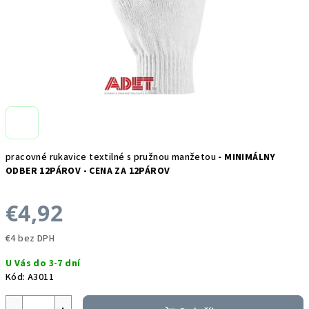
pracovné rukavice textilné s pružnou manžetou
- MINIMÁLNY
ODBER 12PÁROV - CENA ZA 12PÁROV
€4,92
€4 bez DPH
Jednotková
U Vás do 3-7 dní
cena:
Kód:
A3011