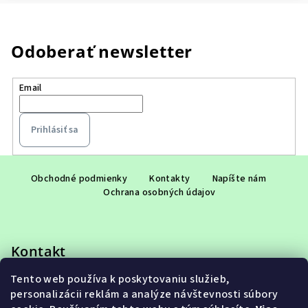
Odoberať newsletter
Email
Prihlásiť sa
Z
á
Obchodné podmienky
Kontakty
Napíšte nám
Ochrana osobných údajov
p
ä
t
Kontakt
i
e
Tento web používa k poskytovaniu služieb,
eshop
@
adet.sk
personalizácii reklám a analýze návštevnosti súbory
+421 948 953 910