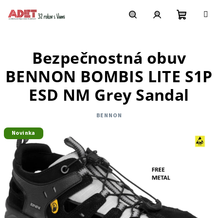
Prejsť
na
obsah
Nákupn
Hľadať
Prihlásenie
Bezpečnostná obuv
košík
BENNON BOMBIS LITE S1P
ESD NM Grey Sandal
BENNON
Novinka