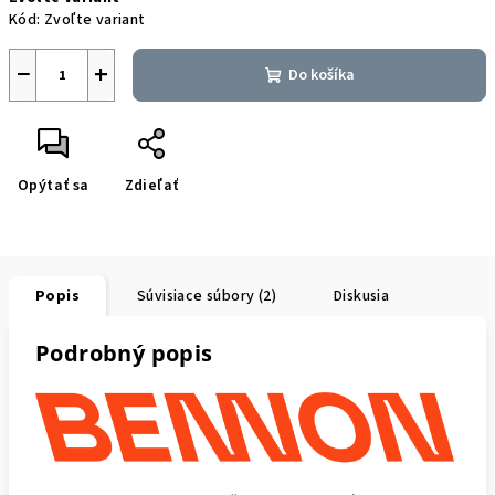
cena:
Kód:
Zvoľte variant
−
+
Do košíka
Opýtať sa
Zdieľať
Popis
Súvisiace súbory (2)
Diskusia
Podrobný popis