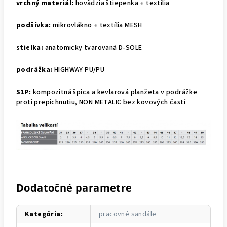
vrchný materiál:
hovädzia štiepenka + textília
podšívka:
mikrovlákno + textília MESH
stielka:
anatomicky tvarovaná D-SOLE
podrážka:
HIGHWAY PU/PU
S1P:
kompozitná špica a kevlarová planžeta v podrážke
proti prepichnutiu, NON METALIC bez kovových častí
Dodatočné parametre
Kategória
:
pracovné sandále