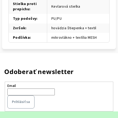
Stielka proti
Kevlarová stielka
prepichu
:
Typ podošvy
:
PU/PU
Zvršok
:
hovädzia štiepenka + textil
Podšívka
:
mikrovlákno + textília MESH
Odoberať newsletter
Email
Prihlásiť sa
Z