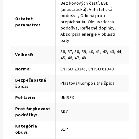
Bez kovových častí, ESD
(antistatická), Antistatická
podošva, Odolná proti
Ostatné
prepichnutiu, Olejuvzdorná
parametre
:
podošva, Reflexné doplnky,
Absorpsia energie v oblasti
päty
36, 37, 38, 39, 40, 41, 42, 43, 44,
Veľkosť
:
45, 46, 47, 48
Norma
:
EN ISO 20345, EN ISO 61340
Bezpečnostná
Plastová/Kompozitná špica
špica
:
Pohlavie
:
UNISEX
Protišmykovosť
SRC
podrážky
:
Kategória
S1P
obuvi
: