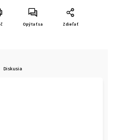
ač
Opýtať sa
Zdieľať
Diskusia