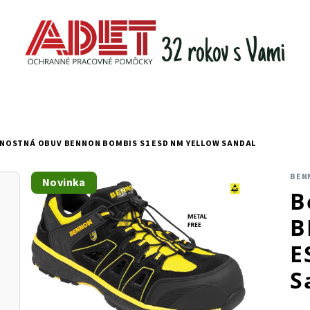
NOSTNÁ OBUV BENNON BOMBIS S1 ESD NM YELLOW SANDAL
BEN
Novinka
B
B
E
S