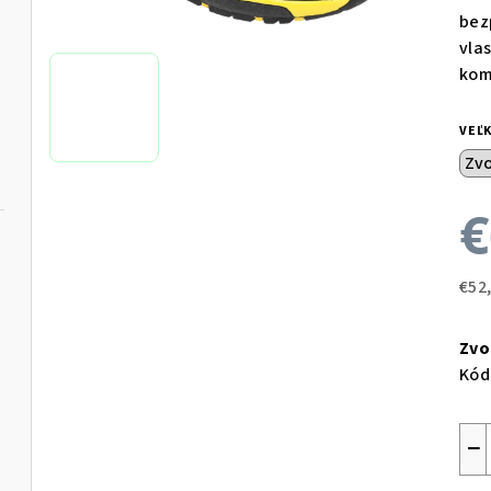
bez
vla
kom
VEĽ
€
€52
Jed
cen
Zvo
Kód
−