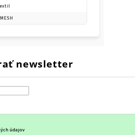
extil
a MESH
ať newsletter
ých údajov