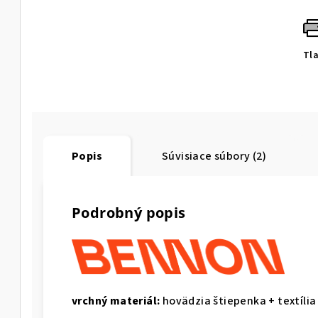
Tl
Popis
Súvisiace súbory (2)
Podrobný popis
vrchný materiál:
hovädzia štiepenka + textília