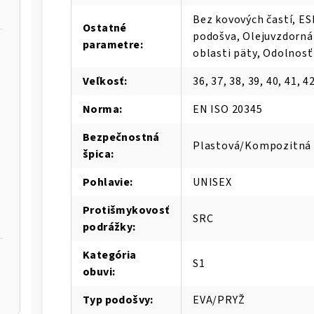
Bez kovových častí, ES
Ostatné
podošva, Olejuvzdorná
parametre
:
oblasti päty, Odolnos
Veľkosť
:
36, 37, 38, 39, 40, 41, 42
Norma
:
EN ISO 20345
Bezpečnostná
Plastová/Kompozitná 
špica
:
Pohlavie
:
UNISEX
Protišmykovosť
SRC
podrážky
:
Kategória
S1
obuvi
:
Typ podošvy
:
EVA/PRYŽ