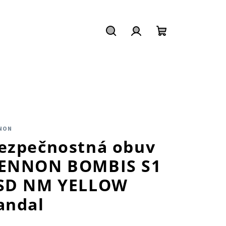
Hľadať
Prihlásenie
Nákupný
košík
NON
ezpečnostná obuv
ENNON BOMBIS S1
SD NM YELLOW
andal