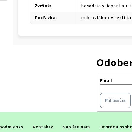
Zvršok
:
hovädzia štiepenka + t
Podšívka
:
mikrovlákno + textíli
Odober
Email
Prihlásiť sa
podmienky
Kontakty
Napíšte nám
Ochrana osobn