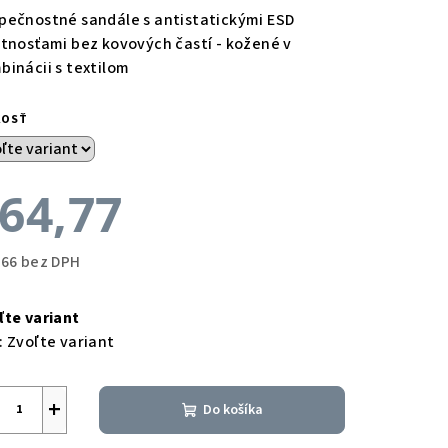
pečnostné sandále s antistatickými ESD
stnosťami bez kovových častí - kožené v
binácii s textilom
KOSŤ
64,77
,66 bez DPH
notková
a:
ľte variant
:
Zvoľte variant
+
Do košíka