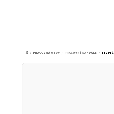
Prejsť
na
obsah
/
PRACOVNÁ OBUV
/
PRACOVNÉ SANDÁLE
/
BEZPEČ
DOMOV
B
o
č
n
ý