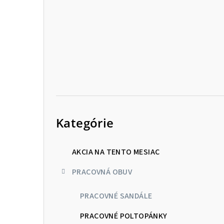
p
a
n
e
l
Preskočiť
kategórie
Kategórie
AKCIA NA TENTO MESIAC
PRACOVNÁ OBUV
PRACOVNÉ SANDÁLE
PRACOVNÉ POLTOPÁNKY