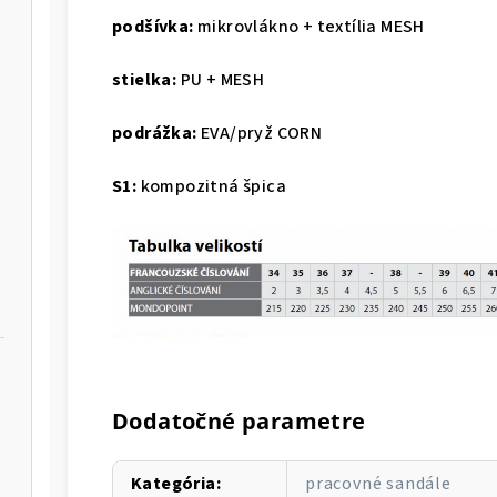
podšívka:
mikrovlákno + textília MESH
stielka:
PU + MESH
podrážka:
EVA/pryž CORN
S1:
kompozitná špica
Dodatočné parametre
Kategória
:
pracovné sandále