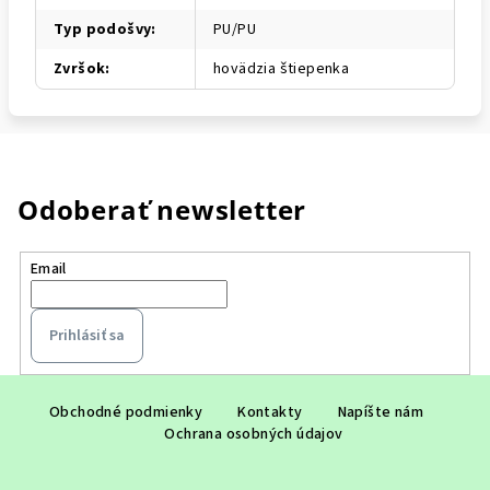
Typ podošvy
:
PU/PU
Zvršok
:
hovädzia štiepenka
Odoberať newsletter
Email
Prihlásiť sa
Z
á
Obchodné podmienky
Kontakty
Napíšte nám
Ochrana osobných údajov
p
ä