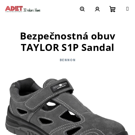
Prejsť
na
obsah
Nákupn
Hľadať
Prihlásenie
Bezpečnostná obuv
košík
TAYLOR S1P Sandal
BENNON