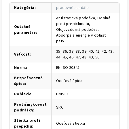
Kategória
:
pracovné sandále
Antistatická podošva, Odolná
proti prepichnutiu,
Ostatné
Olejuvzdorná podošva,
parametre
:
Absorpsia energie v oblasti
päty
35, 36, 37, 38, 39, 40, 41, 42, 43,
Veľkosť
:
44, 45, 46, 47, 48, 49, 50
Norma
:
EN ISO 20345
Bezpečnostná
Oceľová špica
špica
:
Pohlavie
:
UNISEX
Protišmykovosť
SRC
podrážky
:
Stielka proti
Oceľová stielka
prepichu
: