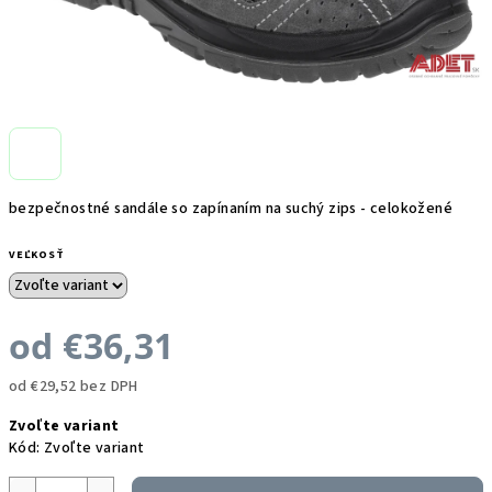
bezpečnostné sandále so zapínaním na suchý zips - celokožené
VEĽKOSŤ
od
€36,31
od
€29,52
bez DPH
Jednotková
Zvoľte variant
cena:
Kód:
Zvoľte variant