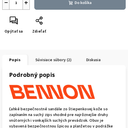
−
+
Do košíka
Opýtať sa
Zdieľať
Popis
Súvisiace súbory (2)
Diskusia
Podrobný popis
Ľahké bezpečnostné sandále zo štiepenkovej kože so
zapínaním na suchý zips vhodné pre najrôznejšie druhy
vnútorných i vonkajších suchých prevádzok. Obuv je
vybavená bezpečnostnou špicou a planžetou v podrážke