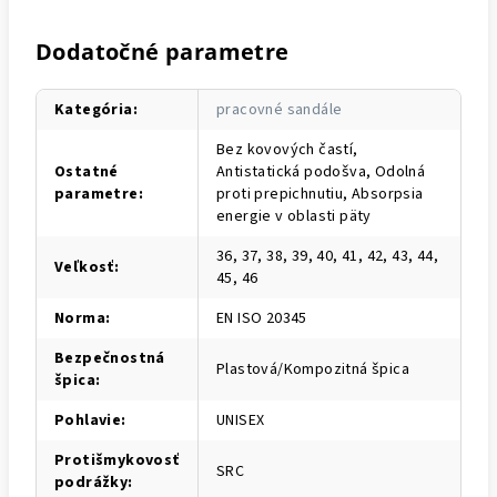
Dodatočné parametre
Kategória
:
pracovné sandále
Bez kovových častí,
Ostatné
Antistatická podošva, Odolná
parametre
:
proti prepichnutiu, Absorpsia
energie v oblasti päty
36, 37, 38, 39, 40, 41, 42, 43, 44,
Veľkosť
:
45, 46
Norma
:
EN ISO 20345
Bezpečnostná
Plastová/Kompozitná špica
špica
:
Pohlavie
:
UNISEX
Protišmykovosť
SRC
podrážky
: