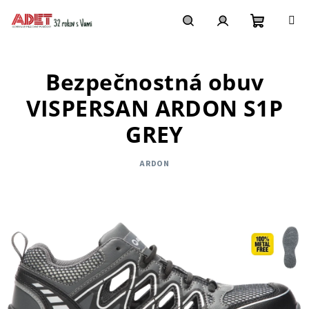
Prejsť
na
obsah
Nákupn
Hľadať
Prihlásenie
Bezpečnostná obuv
košík
VISPERSAN ARDON S1P
GREY
ARDON