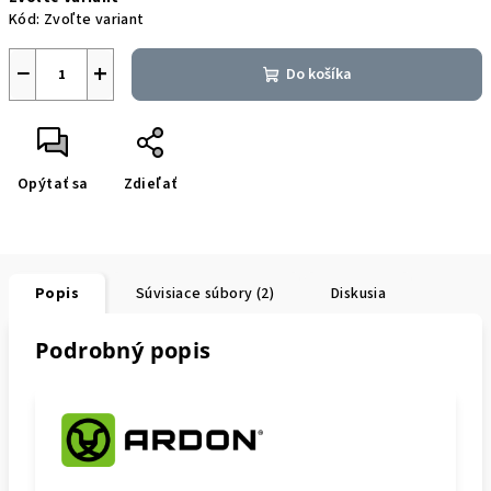
cena:
Kód:
Zvoľte variant
−
+
Do košíka
Opýtať sa
Zdieľať
Popis
Súvisiace súbory (2)
Diskusia
Podrobný popis