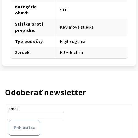
Kategória
S1P
obuvi
:
Stielka proti
Kevlarová stielka
prepichu
:
Typ podošvy
:
Phylon/guma
Zvršok
:
PU + textília
Odoberať newsletter
Email
Prihlásiť sa