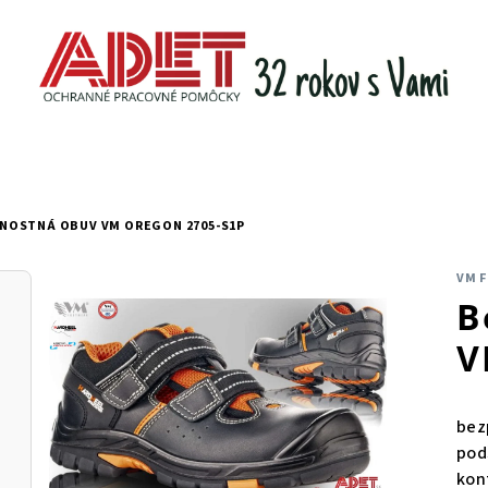
NOSTNÁ OBUV VM OREGON 2705-S1P
VM 
B
V
bez
pod
kon