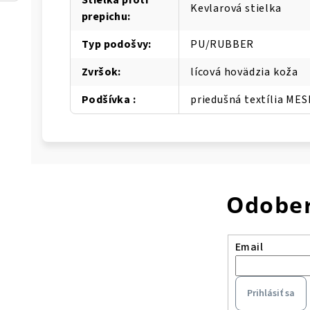
Kevlarová stielka
prepichu
:
Typ podošvy
:
PU/RUBBER
Zvršok
:
lícová hovädzia koža
Podšívka
:
priedušná textília ME
Odober
Email
Prihlásiť sa