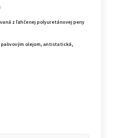
H
rovaná z ľahčenej polyuretánovej peny
 palivovým olejom, antistatická,