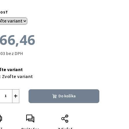
KOSŤ
66,46
,03 bez DPH
notková
a:
ľte variant
:
Zvoľte variant
+
Do košíka