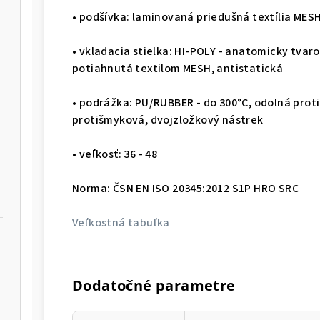
• podšívka: laminovaná priedušná textília MES
• vkladacia stielka: HI-POLY - anatomicky tva
potiahnutá textilom MESH, antistatická
• podrážka: PU/RUBBER - do 300°C, odolná proti
protišmyková, dvojzložkový nástrek
• veľkosť: 36 - 48
Norma: ČSN EN ISO 20345:2012 S1P HRO SRC
Veľkostná tabuľka
Dodatočné parametre