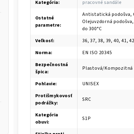
Kategória
:
pracovné sandále
Antistatická podošva, 
Ostatné
Olejuvzdorná podošva,
parametre
:
do 300°C
Veľkosť
:
36, 37, 38, 39, 40, 41, 42
Norma
:
EN ISO 20345
Bezpečnostná
Plastová/Kompozitná 
špica
:
Pohlavie
:
UNISEX
Protišmykovosť
SRC
podrážky
:
Kategória
S1P
obuvi
:
Stielka proti