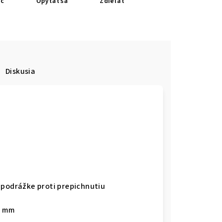
ač
Opýtať sa
Zdieľať
Diskusia
 podrážke proti prepichnutiu
,2 mm