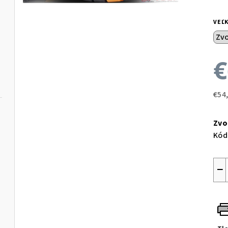
VEĽ
€
€54
Jed
cen
Zvo
Kód
−