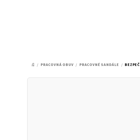
Prejsť
na
obsah
/
PRACOVNÁ OBUV
/
PRACOVNÉ SANDÁLE
/
BEZPEČ
DOMOV
B
o
č
n
ý