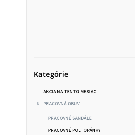
p
a
n
e
l
Preskočiť
kategórie
Kategórie
AKCIA NA TENTO MESIAC
PRACOVNÁ OBUV
PRACOVNÉ SANDÁLE
PRACOVNÉ POLTOPÁNKY