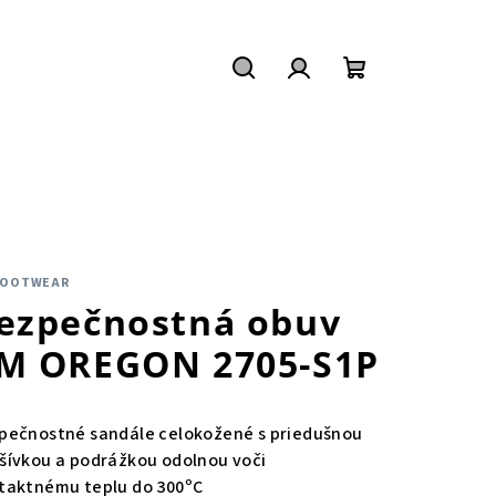
Hľadať
Prihlásenie
Nákupný
košík
FOOTWEAR
ezpečnostná obuv
M OREGON 2705-S1P
pečnostné sandále celokožené s priedušnou
šívkou a podrážkou odolnou voči
taktnému teplu do 300ºC