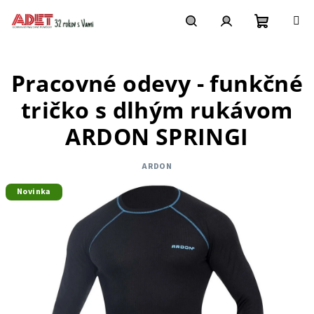
Prejsť
na
obsah
Nákupn
Hľadať
Prihlásenie
Pracovné odevy - funkčné
košík
tričko s dlhým rukávom
ARDON SPRINGI
ARDON
Novinka