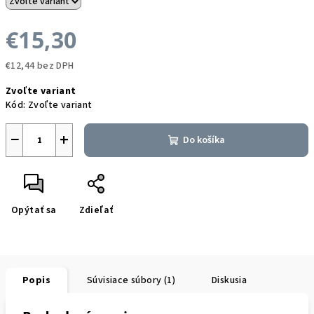
€15,30
€12,44 bez DPH
Jednotková
Zvoľte variant
cena:
Kód:
Zvoľte variant
−
+
Do košíka
Opýtať sa
Zdieľať
Popis
Súvisiace súbory (1)
Diskusia