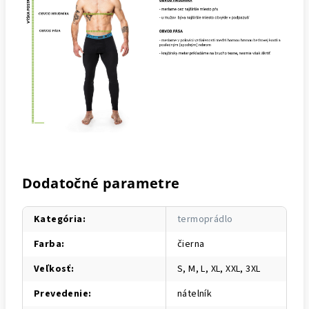
Dodatočné parametre
Kategória
:
termoprádlo
Farba
:
čierna
Veľkosť
:
S, M, L, XL, XXL, 3XL
Prevedenie
:
nátelník