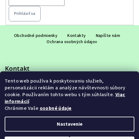
Prihlásiť sa
Z
á
Obchodné podmienky
Kontakty
Napíšte nám
Ochrana osobných údajov
p
ä
t
Kontakt
i
e
Tento web používa k poskytovaniu služieb,
eshop
@
adet.sk
personalizácii reklám a analýze návštevnosti súbory
+421 948 953 910
cookie. Používaním tohto webu s tým súhlasíte.
Viac
informácií
Chránime Vaše
osobné údaje
Nastavenie
Copyright 2026
ADET SK s.r.o.
. Všetky práva vyhradené.
Upraviť nastavenie cookies