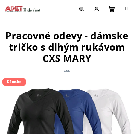
Prejsť
na
obsah
Nákupn
Hľadať
Prihlásenie
Pracovné odevy - dámske
košík
tričko s dlhým rukávom
CXS MARY
CXS
Dámske