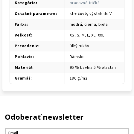
Kategória
:
pracovné tričká
Ostatné parametre
:
strečové, výstrih do V
Farba
:
modrá, čierna, biela
Veľkosť
:
XS, S, M, L, XL, XXL
Prevedenie
:
Dlhý rukáv
Pohlavie
:
Dámske
Materiál
:
95 % bavlna 5 % elastan
Gramáž
:
180 g/m2
Odoberať newsletter
Email