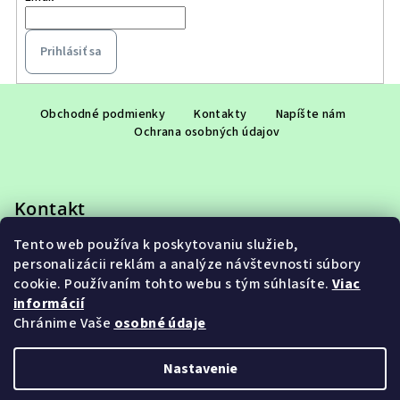
Prihlásiť sa
Z
á
Obchodné podmienky
Kontakty
Napíšte nám
Ochrana osobných údajov
p
ä
t
Kontakt
i
e
Tento web používa k poskytovaniu služieb,
eshop
@
adet.sk
personalizácii reklám a analýze návštevnosti súbory
+421 948 953 910
cookie. Používaním tohto webu s tým súhlasíte.
Viac
informácií
Chránime Vaše
osobné údaje
Nastavenie
Copyright 2026
ADET SK s.r.o.
. Všetky práva vyhradené.