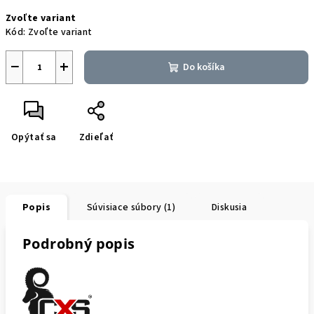
Jednotková
Zvoľte variant
cena:
Kód:
Zvoľte variant
−
+
Do košíka
Opýtať sa
Zdieľať
Popis
Súvisiace súbory (1)
Diskusia
Podrobný popis