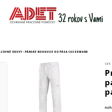
ACOVNÉ ODEVY - PÁNSKE NOHAVICE DO PÁSA CXS EDWARD
CXS
P
p
p
noh