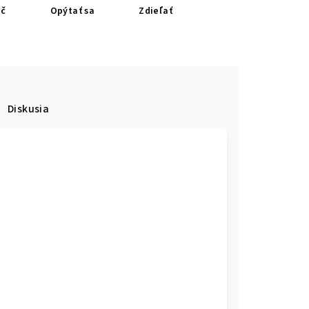
ač
Opýtať sa
Zdieľať
Diskusia