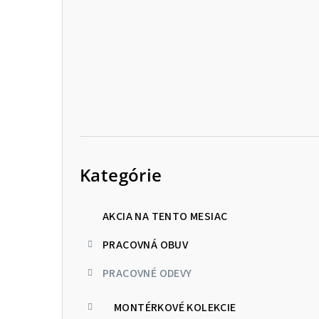
p
a
n
e
l
Preskočiť
kategórie
Kategórie
AKCIA NA TENTO MESIAC
PRACOVNÁ OBUV
PRACOVNÉ ODEVY
MONTÉRKOVÉ KOLEKCIE