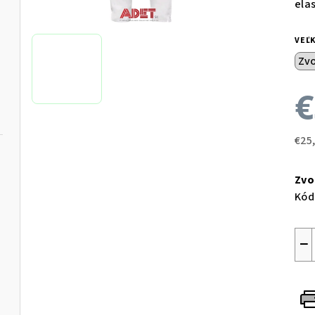
ela
VEĽ
€
€25
Jed
cen
Zvo
Kód
−