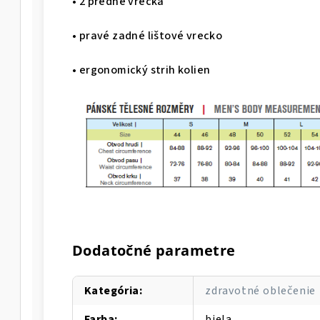
• 2 predné vrecká
• pravé zadné lištové vrecko
• ergonomický strih kolien
Dodatočné parametre
Kategória
:
zdravotné oblečenie
Farba
:
biela