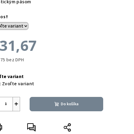
stickým pásom
KOSŤ
31,67
,75 bez DPH
notková
a:
ľte variant
:
Zvoľte variant
+
Do košíka