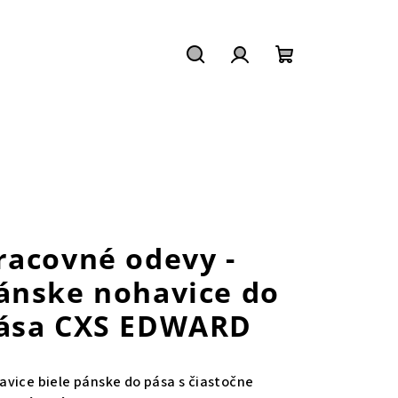
Hľadať
Prihlásenie
Nákupný
košík
racovné odevy -
ánske nohavice do
ása CXS EDWARD
avice biele pánske do pása s čiastočne