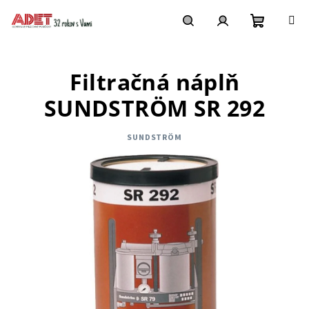
Prejsť
na
obsah
Nákupn
Hľadať
Prihlásenie
Filtračná náplň
košík
SUNDSTRÖM SR 292
SUNDSTRÖM