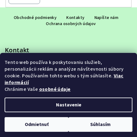
Z
á
Obchodné podmienky
Kontakty
Napíšte nám
Ochrana osobných údajov
p
ä
t
Kontakt
i
e
Tento web používa k poskytovaniu služieb,
eshop
@
adet.sk
personalizácii reklám a analýze návštevnosti súbory
+421 948 953 910
cookie. Používaním tohto webu s tým súhlasíte.
Viac
informácií
Chránime Vaše
osobné údaje
Nastavenie
Copyright 2026
ADET SK s.r.o.
. Všetky práva vyhradené.
Upraviť nastavenie cookies
Odmietnuť
Súhlasím
Vytvoril Shoptet