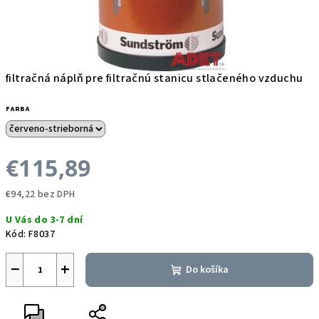
filtračná náplň pre filtračnú stanicu stlačeného vzduchu
FARBA
€115,89
€94,22 bez DPH
Jednotková
U Vás do 3-7 dní
cena:
Kód:
F8037
−
+
Do košíka