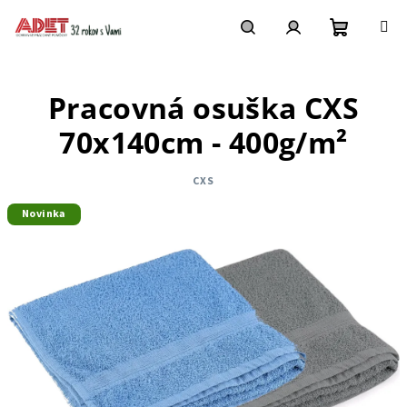
Prejsť
na
obsah
Nákupn
Hľadať
Prihlásenie
Pracovná osuška CXS
košík
70x140cm - 400g/m²
CXS
Novinka