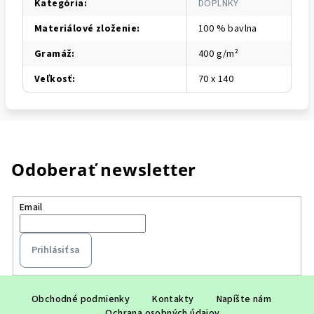
Kategória
:
DOPLNKY
Materiálové zloženie
:
100 % bavlna
Gramáž
:
400 g/m²
Veľkosť
:
70 x 140
Odoberať newsletter
Email
Prihlásiť sa
Z
á
Obchodné podmienky
Kontakty
Napíšte nám
Ochrana osobných údajov