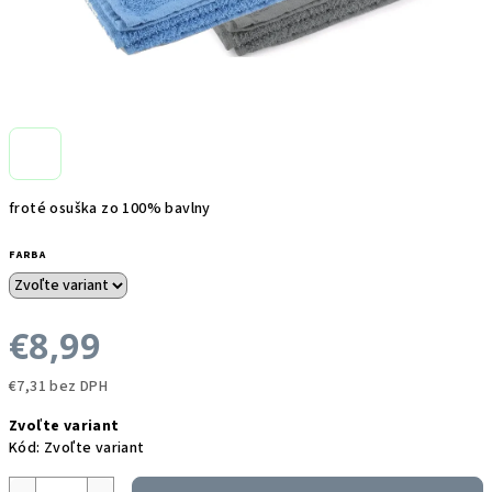
froté osuška zo 100% bavlny
FARBA
€8,99
€7,31 bez DPH
Jednotková
Zvoľte variant
cena:
Kód:
Zvoľte variant