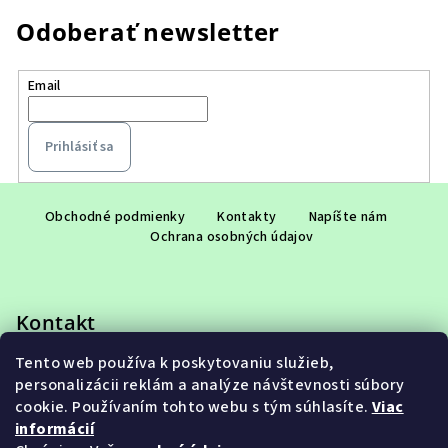
Odoberať newsletter
Email
Prihlásiť sa
Z
á
Obchodné podmienky
Kontakty
Napíšte nám
Ochrana osobných údajov
p
ä
t
Kontakt
i
e
Tento web používa k poskytovaniu služieb,
eshop
@
adet.sk
personalizácii reklám a analýze návštevnosti súbory
+421 948 953 910
cookie. Používaním tohto webu s tým súhlasíte.
Viac
informácií