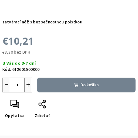
zatvárací nôž s bezpečnostnou poistkou
€10,21
€8,30 bez DPH
Jednotková
U Vás do 3-7 dní
cena:
Kód:
612601500000
−
+
Do košíka
Opýtať sa
Zdieľať