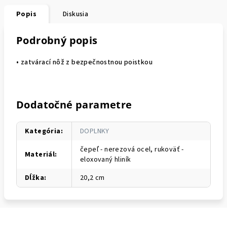
Popis
Diskusia
Podrobný popis
• zatvárací nôž z bezpečnostnou poistkou
Dodatočné parametre
Kategória
:
DOPLNKY
čepeľ - nerezová ocel, rukoväť -
Materiál
:
eloxovaný hliník
Dĺžka
:
20,2 cm