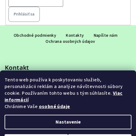
Prihlásiť sa
Z
á
Obchodné podmienky
Kontakty
Napíšte nám
Ochrana osobných údajov
p
ä
t
Kontakt
i
e
Tento web používa k poskytovaniu služieb,
eshop
@
adet.sk
personalizácii reklám a analýze návštevnosti súbory
+421 948 953 910
cookie. Používaním tohto webu s tým súhlasíte.
Viac
informácií
Chránime Vaše
osobné údaje
Nastavenie
Copyright 2026
ADET SK s.r.o.
. Všetky práva vyhradené.