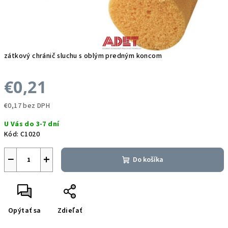
zátkový chránič sluchu s oblým predným koncom
€0,21
€0,17 bez DPH
Jednotková
U Vás do 3-7 dní
cena:
Kód:
C1020
−
+
Do košíka
Opýtať sa
Zdieľať