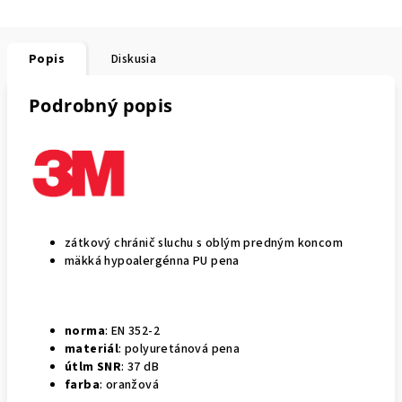
Popis
Diskusia
Podrobný popis
zátkový chránič sluchu s oblým predným koncom
mäkká hypoalergénna PU pena
norma
: EN 352-2
materiál
: polyuretánová pena
útlm SNR
: 37 dB
farba
: oranžová