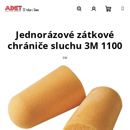
Prejsť
na
obsah
Nákupn
Hľadať
Prihlásenie
Jednorázové zátkové
košík
chrániče sluchu 3M 1100
3M