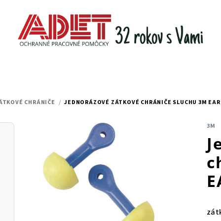
ZÁTKOVÉ CHRÁNIČE
/
JEDNORÁZOVÉ ZÁTKOVÉ CHRÁNIČE SLUCHU 3M EAR
3M
J
c
E
zát