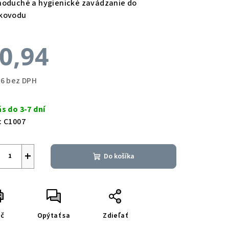
noduché a hygienické zavádzanie do
kovodu
0,94
76 bez DPH
notková
a:
ás do 3-7 dní
:
C1007
+
Do košíka
ač
Opýtať sa
Zdieľať