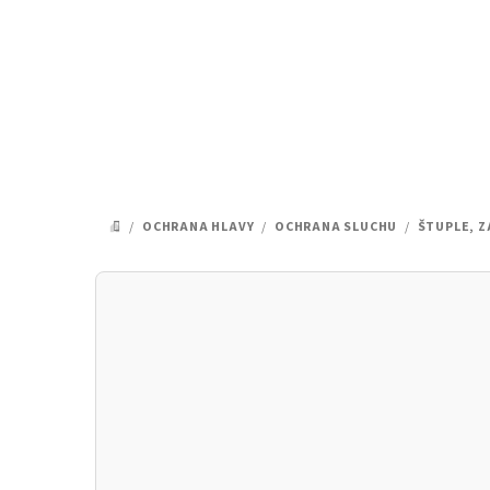
Prejsť
na
obsah
/
OCHRANA HLAVY
/
OCHRANA SLUCHU
/
ŠTUPLE, 
DOMOV
B
o
č
n
ý