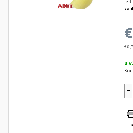
jed
zvu
€
€0,
Jed
cen
U V
Kód
−
Tl