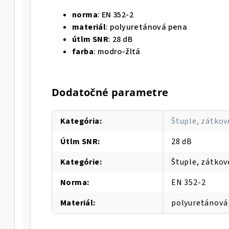
norma
: EN 352-2
materiál
: polyuretánová pena
útlm SNR
: 28 dB
farba
: modro-žltá
Dodatočné parametre
Kategória
:
Štuple, zátkov
Útlm SNR
:
28 dB
Kategórie
:
Štuple, zátkov
Norma
:
EN 352-2
Materiál
:
polyuretánová