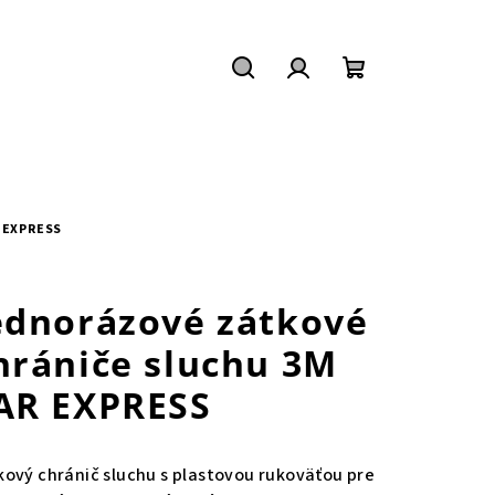
Hľadať
Prihlásenie
Nákupný
košík
 EXPRESS
ednorázové zátkové
hrániče sluchu 3M
AR EXPRESS
kový chránič sluchu s plastovou rukoväťou pre