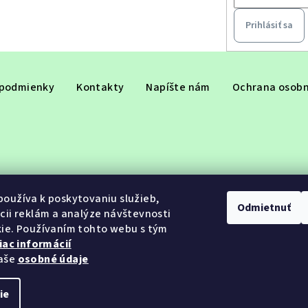
Prihlásiť sa
podmienky
Kontakty
Napíšte nám
Ochrana osobn
oužíva k poskytovaniu služieb,
Odmietnuť
cii reklám a analýze návštevnosti
ie. Používaním tohto webu s tým
iac informácií
aše
osobné údaje
ie