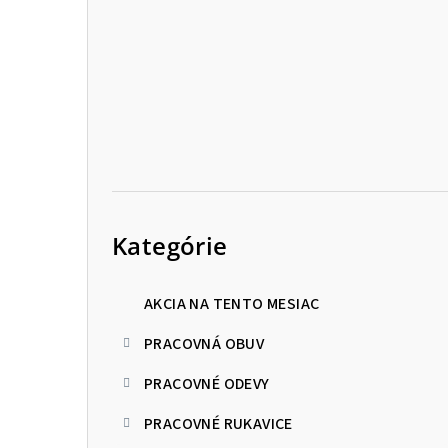
p
a
n
e
l
Preskočiť
kategórie
Kategórie
AKCIA NA TENTO MESIAC
PRACOVNÁ OBUV
PRACOVNÉ ODEVY
PRACOVNÉ RUKAVICE