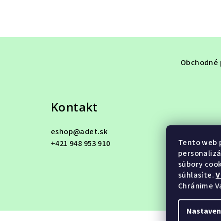
Z
á
Obchodné 
p
ä
Kontakt
t
eshop
@
adet.sk
i
Tento web p
+421 948 953 910
e
personalizá
súbory cook
súhlasíte.
V
Chránime V
Nastaven