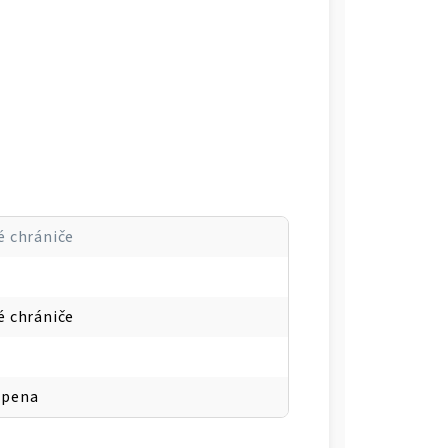
é chrániče
é chrániče
 pena