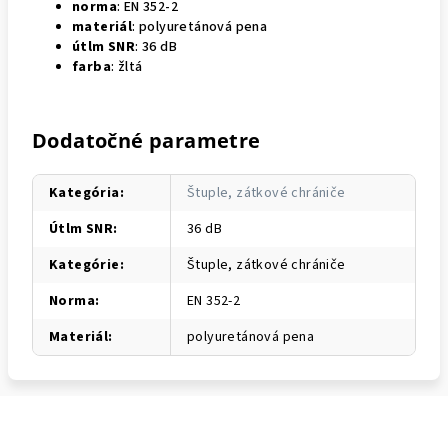
norma
: EN 352-2
materiál
: polyuretánová pena
útlm SNR
: 36 dB
farba
: žltá
Dodatočné parametre
Kategória
:
Štuple, zátkové chrániče
Útlm SNR
:
36 dB
Kategórie
:
Štuple, zátkové chrániče
Norma
:
EN 352-2
Materiál
:
polyuretánová pena