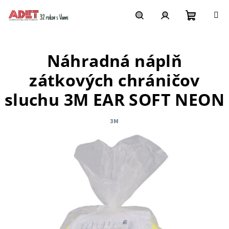
Prejsť
na
obsah
Nákupn
Hľadať
Prihlásenie
Náhradná náplň
košík
zátkových chráničov
sluchu 3M EAR SOFT NEON
3M