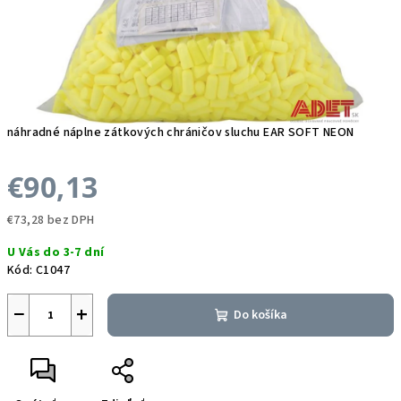
náhradné náplne zátkových chráničov sluchu EAR SOFT NEON
€90,13
€73,28 bez DPH
Jednotková
U Vás do 3-7 dní
cena:
Kód:
C1047
−
+
Do košíka