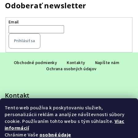
Odoberať newsletter
Email
Prihlásiť sa
Z
á
Obchodné podmienky
Kontakty
Napíšte nám
Ochrana osobných údajov
p
ä
t
Kontakt
i
e
Tento web používa k poskytovaniu služieb,
eshop
@
adet.sk
personalizácii reklám a analýze návštevnosti súbory
+421 948 953 910
cookie. Používaním tohto webu s tým súhlasíte.
Viac
informácií
Chránime Vaše
osobné údaje