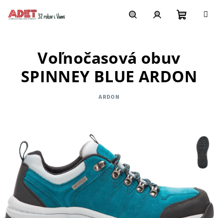
Prejsť
na
obsah
Nákupn
Hľadať
Prihlásenie
Voľnočasová obuv
košík
SPINNEY BLUE ARDON
ARDON