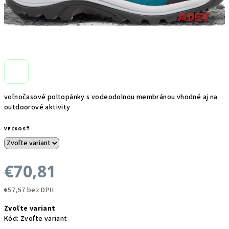
voľnočasové poltopánky s vodeodolnou membránou vhodné aj na
outdoorové aktivity
VEĽKOSŤ
€70,81
€57,57 bez DPH
Jednotková
Zvoľte variant
cena:
Kód:
Zvoľte variant