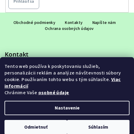
Prihlásiť sa
Z
á
Obchodné podmienky
Kontakty
Napíšte nám
Ochrana osobných údajov
p
ä
t
Kontakt
i
e
Tento web používa k poskytovaniu služieb,
eshop
@
adet.sk
personalizácii reklám a analýze návštevnosti súbory
+421 948 953 910
cookie. Používaním tohto webu s tým súhlasíte.
Viac
informácií
Chránime Vaše
osobné údaje
Nastavenie
Copyright 2026
ADET SK s.r.o.
. Všetky práva vyhradené.
Upraviť nastavenie cookies
Odmietnuť
Súhlasím