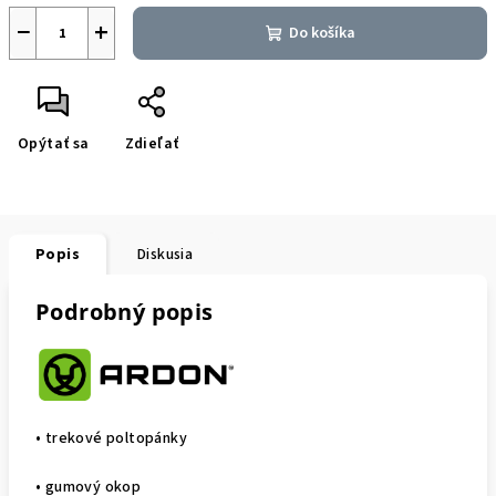
−
+
Do košíka
Opýtať sa
Zdieľať
Popis
Diskusia
Podrobný popis
• trekové poltopánky
• gumový okop