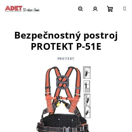
Prejsť
na
obsah
Nákupn
Hľadať
Prihlásenie
Bezpečnostný postroj
košík
PROTEKT P-51E
PROTEKT