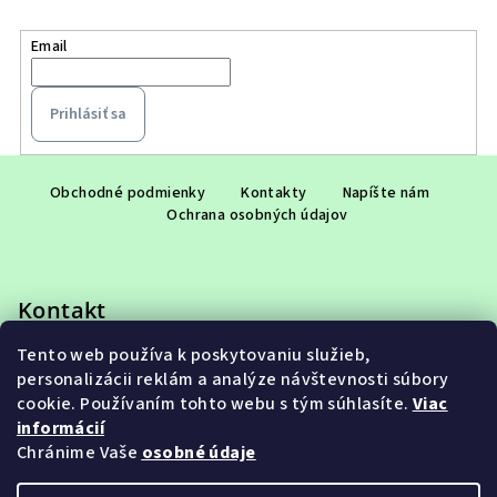
Email
Prihlásiť sa
Z
á
Obchodné podmienky
Kontakty
Napíšte nám
Ochrana osobných údajov
p
ä
t
Kontakt
i
e
Tento web používa k poskytovaniu služieb,
eshop
@
adet.sk
personalizácii reklám a analýze návštevnosti súbory
+421 948 953 910
cookie. Používaním tohto webu s tým súhlasíte.
Viac
informácií
Chránime Vaše
osobné údaje