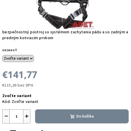
bezpečnostný postroj so systémom zachytenia pádu a so zadným a
predným kotviacim prvkom
VEĽKOSŤ
€141,77
€115,26 bez DPH
Jednotková
Zvoľte variant
cena:
Kód:
Zvoľte variant
−
+
Do košíka