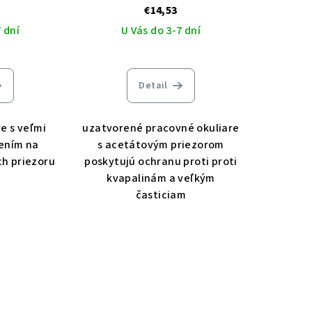
€14,53
 dní
U Vás do 3-7 dní
Detail
e s veľmi
uzatvorené pracovné okuliare
ením na
s acetátovým priezorom
ch priezoru
poskytujú ochranu proti proti
kvapalinám a veľkým
časticiam