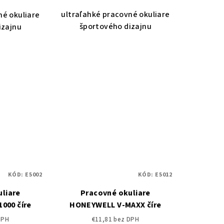
ultraľahké pracovné okuliare
né okuliare
športového dizajnu
izajnu
KÓD:
E5002
KÓD:
E5012
liare
Pracovné okuliare
000 číre
HONEYWELL V-MAXX číre
DPH
€11,81 bez DPH