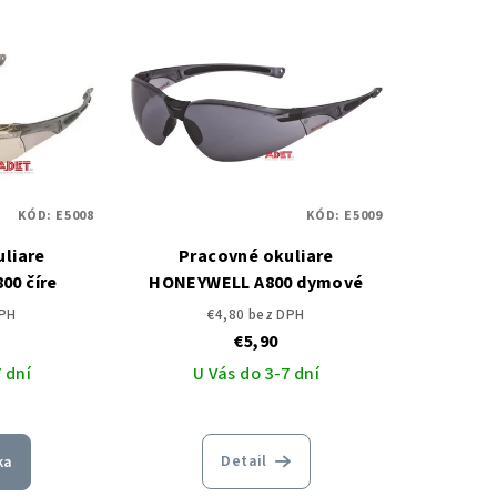
KÓD:
E5008
KÓD:
E5009
liare
Pracovné okuliare
00 číre
HONEYWELL A800 dymové
DPH
€4,80 bez DPH
€5,90
 dní
U Vás do 3-7 dní
Detail
ka