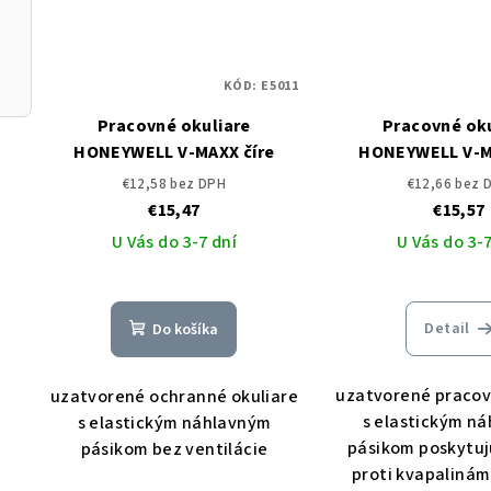
KÓD:
E5011
Pracovné okuliare
Pracovné oku
HONEYWELL V-MAXX číre
HONEYWELL V-M
€12,58 bez DPH
€12,66 bez 
€15,47
€15,57
U Vás do 3-7 dní
U Vás do 3-7
Detail
Do košíka
uzatvorené pracov
uzatvorené ochranné okuliare
s elastickým n
s elastickým náhlavným
pásikom poskytuj
pásikom bez ventilácie
proti kvapalinám