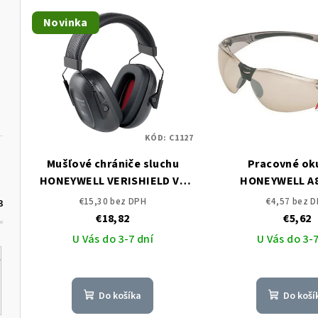
V
e
Novinka
ý
n
p
i
i
e
s
p
KÓD:
C1127
p
r
Mušľové chrániče sluchu
Pracovné oku
r
o
HONEYWELL VERISHIELD VS
HONEYWELL A8
o
110
d
€15,30 bez DPH
€4,57 bez 
3
€18,82
€5,62
d
u
U Vás do 3-7 dní
U Vás do 3-7
u
k
k
t
Do košíka
Do koší
t
o