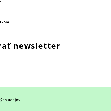
m
elkom
ať newsletter
ých údajov