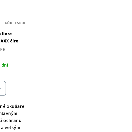
KÓD:
E5010
liare
AXX číre
DPH
 dní
né okuliare
áhlavným
ú ochranu
 a veľkým