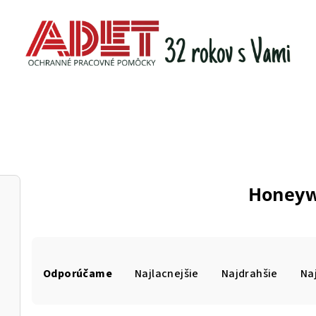
Honeyw
R
Odporúčame
Najlacnejšie
Najdrahšie
Na
a
d