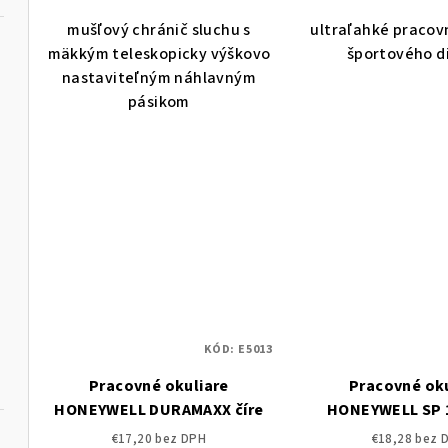
o
v
mušľový chránič sluchu s
ultraľahké pracov
v
mäkkým teleskopicky výškovo
športového d
nastaviteľným náhlavným
pásikom
KÓD:
E5013
Pracovné okuliare
Pracovné oku
HONEYWELL DURAMAXX číre
HONEYWELL SP 1
€17,20 bez DPH
€18,28 bez 