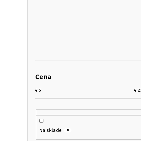
p
a
n
e
l
Cena
€
5
€
2
Na sklade
8