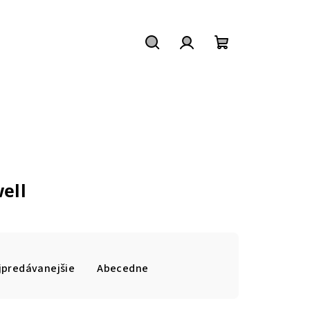
Hľadať
Prihlásenie
Nákupný
košík
ell
jpredávanejšie
Abecedne