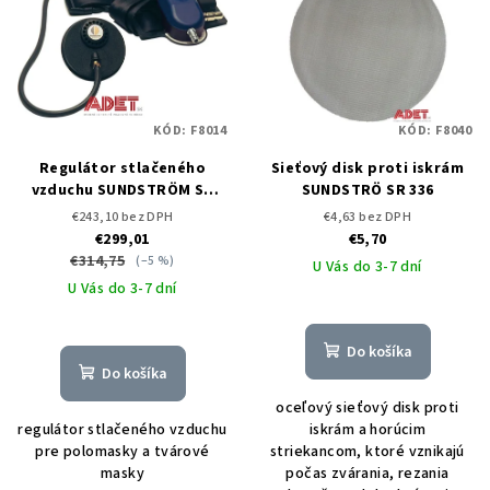
p
p
r
i
o
s
d
p
u
KÓD:
F8014
KÓD:
F8040
r
k
o
Regulátor stlačeného
Sieťový disk proti iskrám
t
vzduchu SUNDSTRÖM SR
SUNDSTRÖ SR 336
d
o
307
€243,10 bez DPH
€4,63 bez DPH
u
€299,01
€5,70
v
k
€314,75
(–5 %)
U Vás do 3-7 dní
U Vás do 3-7 dní
t
o
v
Do košíka
Do košíka
oceľový sieťový disk proti
regulátor stlačeného vzduchu
iskrám a horúcim
pre polomasky a tvárové
striekancom, ktoré vznikajú
masky
počas zvárania, rezania