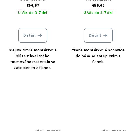
€56,67
€56,67
U Vás do 3-7 dní
U Vás do 3-7 dní
Detail
Detail
hrejivá zimná montérková
zimné montérkové nohavice
blúza z kvalitného
do pása so zateplením z
zmesového materiálu so
flanelu
zateplením z flanelu