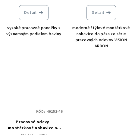
Detail
Detail
vysoké pracovné ponožky s
moderné štýlové montérkové
významným podielom bavlny
nohavice do pása zo série
pracovných odevov VISION
ARDON
KÓD:
H9152-46
Pracovné odevy -
montérkové nohavice na
traky ARDON VISION