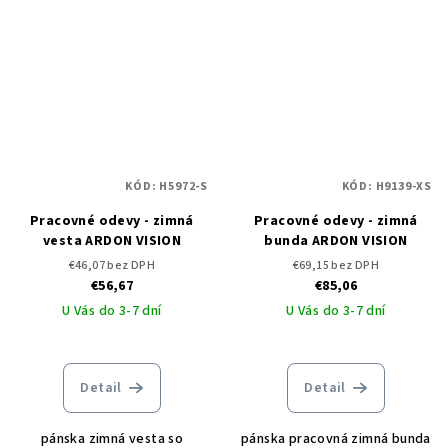
KÓD:
H5972-S
KÓD:
H9139-XS
Pracovné odevy - zimná
Pracovné odevy - zimná
vesta ARDON VISION
bunda ARDON VISION
€46,07 bez DPH
€69,15 bez DPH
€56,67
€85,06
U Vás do 3-7 dní
U Vás do 3-7 dní
Detail
Detail
pánska zimná vesta so
pánska pracovná zimná bunda