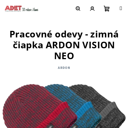
Prejsť
na
obsah
Nákupn
Hľadať
Prihlásenie
Pracovné odevy - zimná
košík
čiapka ARDON VISION
NEO
ARDON