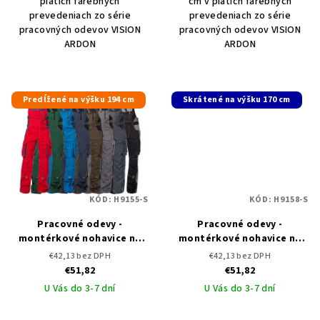
piatich farebných
cm v piatich farebných
prevedeniach zo série
prevedeniach zo série
pracovných odevov VISION
pracovných odevov VISION
ARDON
ARDON
Predĺžené na výšku 194 cm
Skrátené na výšku 170 cm
KÓD:
H9155-S
KÓD:
H9158-S
Pracovné odevy -
Pracovné odevy -
montérkové nohavice na
montérkové nohavice na
traky ARDON VISION -
traky ARDON VISION -
€42,13 bez DPH
€42,13 bez DPH
predĺžené
skrátené
€51,82
€51,82
U Vás do 3-7 dní
U Vás do 3-7 dní