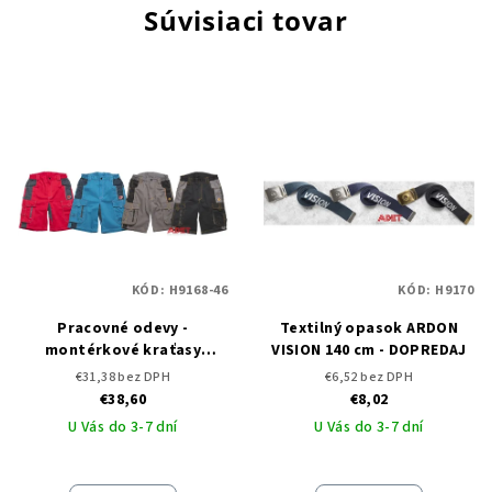
Súvisiaci tovar
KÓD:
H9168-46
KÓD:
H9170
Pracovné odevy -
Textilný opasok ARDON
montérkové kraťasy
VISION 140 cm - DOPREDAJ
ARDON VISION
€31,38 bez DPH
€6,52 bez DPH
€38,60
€8,02
U Vás do 3-7 dní
U Vás do 3-7 dní