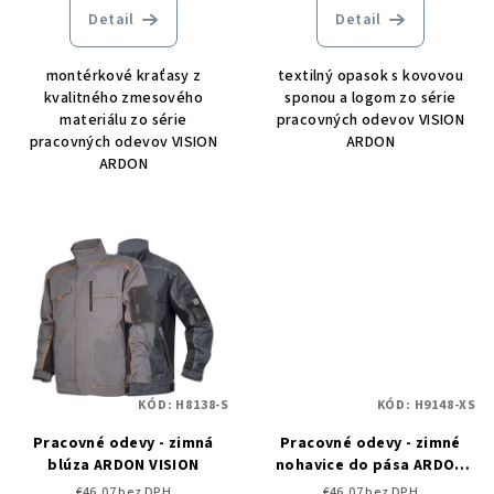
Detail
Detail
montérkové kraťasy z
textilný opasok s kovovou
kvalitného zmesového
sponou a logom zo série
materiálu zo série
pracovných odevov VISION
pracovných odevov VISION
ARDON
ARDON
KÓD:
H8138-S
KÓD:
H9148-XS
Pracovné odevy - zimná
Pracovné odevy - zimné
blúza ARDON VISION
nohavice do pása ARDON
VISION
€46,07 bez DPH
€46,07 bez DPH