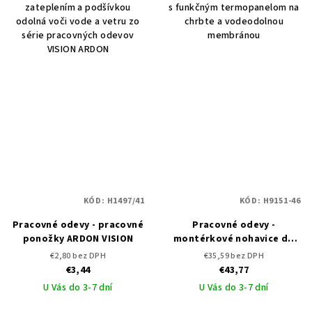
zateplením a podšívkou
s funkčným termopanelom na
odolná voči vode a vetru zo
chrbte a vodeodolnou
série pracovných odevov
membránou
VISION ARDON
KÓD:
H1497/41
KÓD:
H9151-46
Pracovné odevy - pracovné
Pracovné odevy -
ponožky ARDON VISION
montérkové nohavice do
pása ARDON VISION
€2,80 bez DPH
€35,59 bez DPH
€3,44
€43,77
U Vás do 3-7 dní
U Vás do 3-7 dní