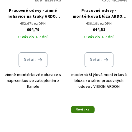
KÓD:
H9149-XS
KÓD:
H9150-46
Pracovné odevy - zimné
Pracovné odevy -
nohavice na traky ARDON
montérková blúza ARDON
VISION
VISION
€52,67 bez DPH
€36,19 bez DPH
€64,79
€44,51
U Vás do 3-7 dní
U Vás do 3-7 dní
Detail
Detail
zimné montérkové nohavice s
moderná štýlová montérková
náprsenkou so zateplením z
blúza zo série pracovných
flanelu
odevov VISION ARDON
Novinka