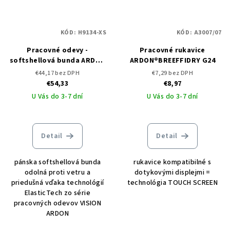
KÓD:
H9134-XS
KÓD:
A3007/07
Pracovné odevy -
Pracovné rukavice
softshellová bunda ARDON
ARDON®BREEFFIDRY G24
VISION
€44,17 bez DPH
€7,29 bez DPH
€54,33
€8,97
U Vás do 3-7 dní
U Vás do 3-7 dní
Detail
Detail
pánska softshellová bunda
rukavice kompatibilné s
odolná proti vetru a
dotykovými displejmi =
priedušná vďaka technológií
technológia TOUCH SCREEN
ElasticTech zo série
pracovných odevov VISION
ARDON