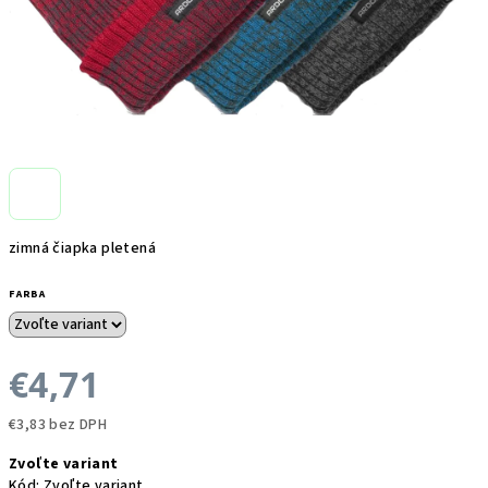
zimná čiapka pletená
FARBA
€4,71
€3,83 bez DPH
Jednotková
Zvoľte variant
cena:
Kód:
Zvoľte variant