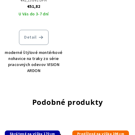
€42,13 bez DPH
€51,82
U Vás do 3-7 dní
Detail
moderné štýlové montérkové
nohavice na traky zo série
pracovných odevov VISION
ARDON
Podobné produkty
Skrátené na výšku 170 cm
Predĺžené na výšku 194 cm