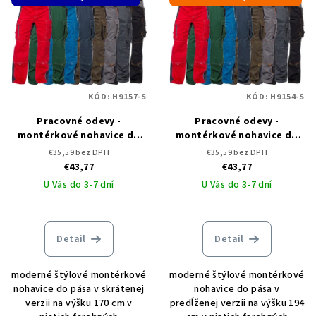
KÓD:
H9157-S
KÓD:
H9154-S
Pracovné odevy -
Pracovné odevy -
montérkové nohavice do
montérkové nohavice do
pása ARDON VISION -
pása ARDON VISION -
€35,59 bez DPH
€35,59 bez DPH
skrátené
predĺžené
€43,77
€43,77
U Vás do 3-7 dní
U Vás do 3-7 dní
Detail
Detail
moderné štýlové montérkové
moderné štýlové montérkové
nohavice do pása v skrátenej
nohavice do pása v
verzii na výšku 170 cm v
predĺženej verzii na výšku 194