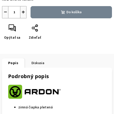
−
+
Do košíka
Opýtať sa
Zdieľať
Popis
Diskusia
Podrobný popis
zimná čiapka pletená