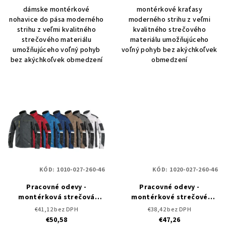
dámske montérkové
montérkové kraťasy
nohavice do pása moderného
moderného strihu z veľmi
strihu z veľmi kvalitného
kvalitného strečového
strečového materiálu
materiálu umožňujúceho
umožňujúceho voľný pohyb
voľný pohyb bez akýchkoľvek
bez akýchkoľvek obmedzení
obmedzení
KÓD:
1010-027-260-46
KÓD:
1020-027-260-46
Pracovné odevy -
Pracovné odevy -
montérková strečová
montérkové strečové
blúza CXS STRETCH
nohavice do pása CXS
€41,12 bez DPH
€38,42 bez DPH
STRETCH
€50,58
€47,26