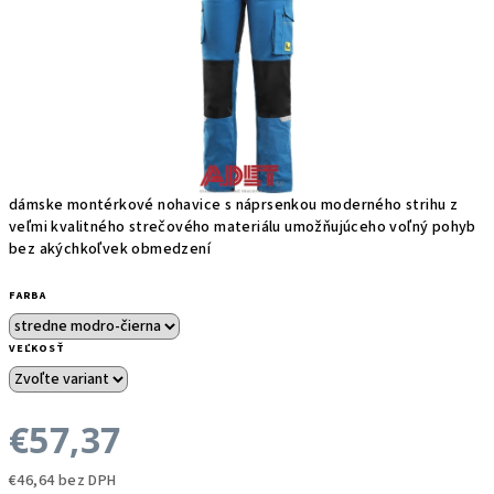
dámske montérkové nohavice s náprsenkou moderného strihu z
veľmi kvalitného strečového materiálu umožňujúceho voľný pohyb
bez akýchkoľvek obmedzení
FARBA
VEĽKOSŤ
€57,37
€46,64 bez DPH