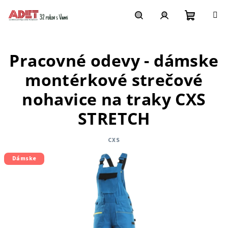
Prejsť
na
obsah
Nákupn
Hľadať
Prihlásenie
Pracovné odevy - dámske
košík
montérkové strečové
nohavice na traky CXS
STRETCH
CXS
Dámske