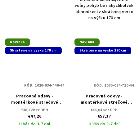
voľný pohyb bez akýchkoľvek
obmedzení v skrátenej verzii
na výšku 170 cm
Novinka
Novinka
Skrátené na výšku 170 cm
Skrátené na výšku 170 cm
KÓD:
1020-034-440-44
KÓD:
1030-034-710-44
Pracovné odevy -
Pracovné odevy -
montérkové strečové
montérkové strečové
nohavice do pása CXS
nohavice na traky CXS
€38,42 bez DPH
€46,64 bez DPH
STRETCH skrátené
STRETCH skrátené
€47,26
€57,37
U Vás do 3-7 dní
U Vás do 3-7 dní