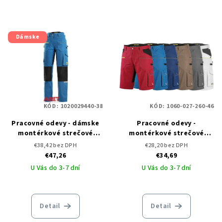
Dámske
KÓD:
1020029440-38
KÓD:
1060-027-260-46
Pracovné odevy - dámske
Pracovné odevy -
montérkové strečové
montérkové strečové
nohavice do pása CXS
kraťasy CXS STRETCH
€38,42 bez DPH
€28,20 bez DPH
STRETCH
€47,26
€34,69
U Vás do 3-7 dní
U Vás do 3-7 dní
Detail
Detail