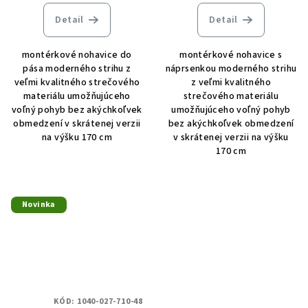
Detail
Detail
montérkové nohavice do
montérkové nohavice s
pása moderného strihu z
náprsenkou moderného strihu
veľmi kvalitného strečového
z veľmi kvalitného
materiálu umožňujúceho
strečového materiálu
voľný pohyb bez akýchkoľvek
umožňujúceho voľný pohyb
obmedzení v skrátenej verzii
bez akýchkoľvek obmedzení
na výšku 170 cm
v skrátenej verzii na výšku
170 cm
Novinka
KÓD:
1040-027-710-48