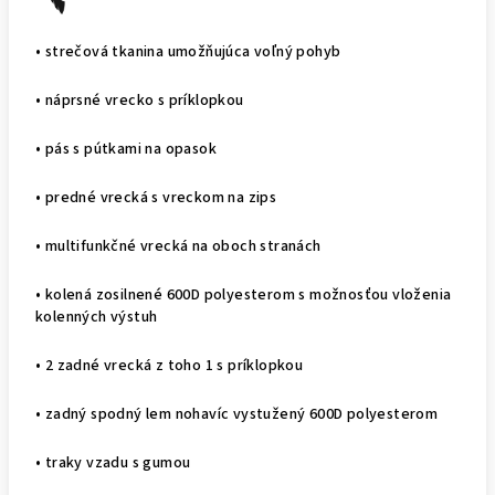
• strečová tkanina umožňujúca voľný pohyb
• náprsné vrecko s príklopkou
• pás s pútkami na opasok
• predné vrecká s vreckom na zips
• multifunkčné vrecká na oboch stranách
• kolená zosilnené 600D polyesterom s možnosťou vloženia
kolenných výstuh
• 2 zadné vrecká z toho 1 s príklopkou
• zadný spodný lem nohavíc vystužený 600D polyesterom
• traky vzadu s gumou