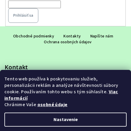
Prihlásiť sa
Z
á
Obchodné podmienky
Kontakty
Napíšte nám
Ochrana osobných údajov
p
ä
t
Kontakt
i
e
Tento web používa k poskytovaniu služieb,
eshop
@
adet.sk
personalizácii reklám a analýze návštevnosti súbory
+421 948 953 910
cookie. Používaním tohto webu s tým súhlasíte.
Viac
informácií
Chránime Vaše
osobné údaje
Nastavenie
Copyright 2026
ADET SK s.r.o.
. Všetky práva vyhradené.