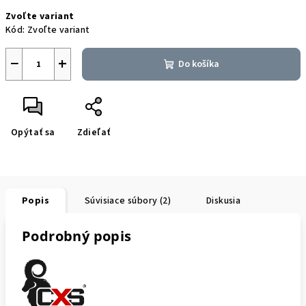
Jednotková
Zvoľte variant
cena:
Kód:
Zvoľte variant
−
+
Do košíka
Opýtať sa
Zdieľať
Popis
Súvisiace súbory (2)
Diskusia
Podrobný popis