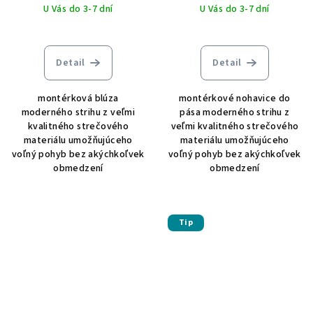
U Vás do 3-7 dní
U Vás do 3-7 dní
Priemerné
hodnotenie
produktu
Detail
Detail
je
5,0
montérková blúza
montérkové nohavice do
z
moderného strihu z veľmi
pása moderného strihu z
5
kvalitného strečového
veľmi kvalitného strečového
hviezdičiek.
materiálu umožňujúceho
materiálu umožňujúceho
voľný pohyb bez akýchkoľvek
voľný pohyb bez akýchkoľvek
obmedzení
obmedzení
Tip