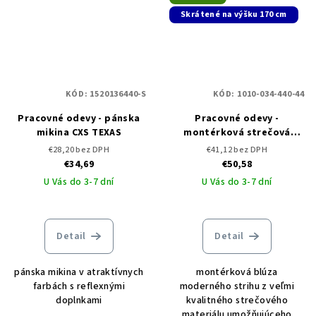
Skrátené na výšku 170 cm
KÓD:
1520136440-S
KÓD:
1010-034-440-44
Pracovné odevy - pánska
Pracovné odevy -
mikina CXS TEXAS
montérková strečová
blúza CXS STRETCH
€28,20 bez DPH
€41,12 bez DPH
skrátená
€34,69
€50,58
U Vás do 3-7 dní
U Vás do 3-7 dní
Detail
Detail
pánska mikina v atraktívnych
montérková blúza
farbách s reflexnými
moderného strihu z veľmi
doplnkami
kvalitného strečového
materiálu umožňujúceho