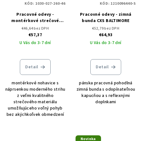
KÓD:
1030-027-260-46
KÓD:
1210096440-S
Pracovné odevy -
Pracovné odevy - zimná
montérkové strečové
bunda CXS BALTIMORE
nohavice na traky CXS
€46,64 bez DPH
€52,79 bez DPH
STRETCH
€57,37
€64,93
U Vás do 3-7 dní
U Vás do 3-7 dní
Detail
Detail
montérkové nohavice s
pánska pracovná pohodlná
náprsenkou moderného strihu
zimná bunda s odopínateľnou
z veľmi kvalitného
kapucňou a s reflexnými
strečového materiálu
doplnkami
umožňujúceho voľný pohyb
bez akýchkoľvek obmedzení
Novinka