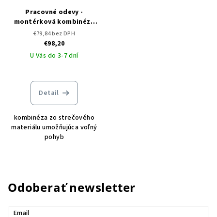
Pracovné odevy -
montérková kombinéza
CXS STRETCH
€79,84 bez DPH
€98,20
U Vás do 3-7 dní
Detail
kombinéza zo strečového
materiálu umožňujúca voľný
pohyb
Odoberať newsletter
Email