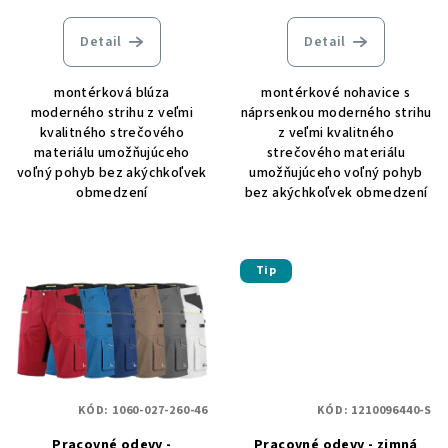
Detail
Detail
montérková blúza
montérkové nohavice s
moderného strihu z veľmi
náprsenkou moderného strihu
kvalitného strečového
z veľmi kvalitného
materiálu umožňujúceho
strečového materiálu
voľný pohyb bez akýchkoľvek
umožňujúceho voľný pohyb
obmedzení
bez akýchkoľvek obmedzení
Tip
KÓD:
1060-027-260-46
KÓD:
1210096440-S
Pracovné odevy -
Pracovné odevy - zimná