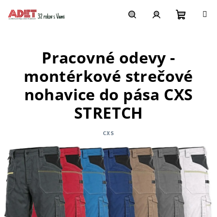
Prejsť
na
obsah
Nákupn
Hľadať
Prihlásenie
Pracovné odevy -
košík
montérkové strečové
nohavice do pása CXS
STRETCH
CXS