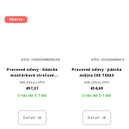
Dámske
KÓD:
103002944000/38
KÓD:
1520136440-S
Pracovné odevy - dámske
Pracovné odevy - pánska
montérkové strečové
mikina CXS TEXAS
nohavice na traky CXS
€46,64 bez DPH
€28,20 bez DPH
STRETCH
€57,37
€34,69
U Vás do 3-7 dní
U Vás do 3-7 dní
Detail
Detail