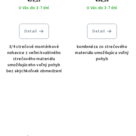
€39,23
€98,20
U Vás do 3-7 dní
U Vás do 3-7 dní
Detail
Detail
3/4 strečové montérkové
kombinéza zo strečového
nohavice z veľmi kvalitného
materiálu umožňujúca voľný
strečového materiálu
pohyb
umožňujúceho voľný pohyb
bez akýchkoľvek obmedzení