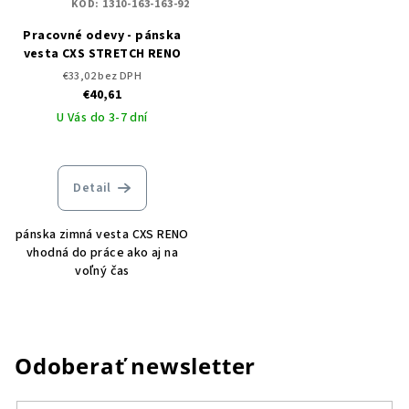
KÓD:
1310-163-163-92
Pracovné odevy - pánska
vesta CXS STRETCH RENO
€33,02 bez DPH
€40,61
U Vás do 3-7 dní
Detail
pánska zimná vesta CXS RENO
vhodná do práce ako aj na
voľný čas
Odoberať newsletter