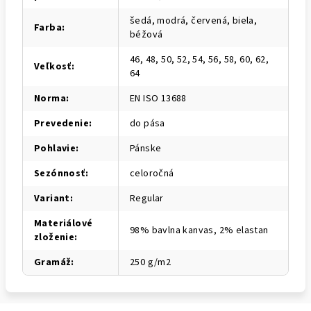
šedá, modrá, červená, biela,
Farba
:
béžová
46, 48, 50, 52, 54, 56, 58, 60, 62,
Veľkosť
:
64
Norma
:
EN ISO 13688
Prevedenie
:
do pása
Pohlavie
:
Pánske
Sezónnosť
:
celoročná
Variant
:
Regular
Materiálové
98% bavlna kanvas, 2% elastan
zloženie
:
Gramáž
:
250 g/m2