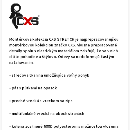
Montérková kolekcia CXS STRETCH je najprepracovanejšou
montérkovou kolekciou značky CXS. Vkusne prepracované
detaily spolu s elastickým materiálom zaisťujú, že sa v nich
cítite pohodlne a štýlovo. Odevy sa nedeformujú častým
naťahovaním.
• strečová tkanina umožňujúca voľný pohyb
• pás s pútkami na opasok
• predné vrecká s vreckom na zips
• multifunkčné vrecká na oboch stranách
• kolená zosilnené 600D polyesterom s možnosťou vloženia