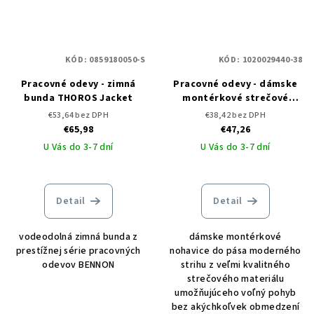
KÓD:
0859180050-S
KÓD:
1020029440-38
Pracovné odevy - zimná
Pracovné odevy - dámske
bunda THOROS Jacket
montérkové strečové
nohavice do pása CXS
€53,64 bez DPH
€38,42 bez DPH
STRETCH
€65,98
€47,26
U Vás do 3-7 dní
U Vás do 3-7 dní
Detail
Detail
vodeodolná zimná bunda z
dámske montérkové
prestížnej série pracovných
nohavice do pása moderného
odevov BENNON
strihu z veľmi kvalitného
strečového materiálu
umožňujúceho voľný pohyb
bez akýchkoľvek obmedzení