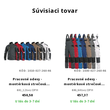
Súvisiaci tovar
KÓD:
1010-027-260-46
KÓD:
1030-027-260-46
Pracovné odevy -
Pracovné odevy -
montérková strečová
montérkové strečové
blúza CXS STRETCH
nohavice na traky CXS
€41,12 bez DPH
€46,64 bez DPH
STRETCH
€50,58
€57,37
U Vás do 3-7 dní
U Vás do 3-7 dní