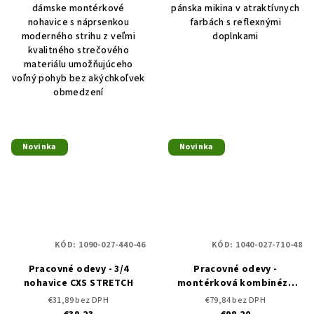
dámske montérkové
pánska mikina v atraktívnych
nohavice s náprsenkou
farbách s reflexnými
moderného strihu z veľmi
doplnkami
kvalitného strečového
materiálu umožňujúceho
voľný pohyb bez akýchkoľvek
obmedzení
Novinka
Novinka
KÓD:
1090-027-440-46
KÓD:
1040-027-710-48
Pracovné odevy - 3/4
Pracovné odevy -
nohavice CXS STRETCH
montérková kombinéza
CXS STRETCH
€31,89 bez DPH
€79,84 bez DPH