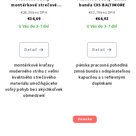
montérkové strečové
bunda CXS BALTIMORE
kraťasy CXS STRETCH
€28,20 bez DPH
€52,79 bez DPH
€34,69
€64,93
U Vás do 3-7 dní
U Vás do 3-7 dní
Detail
Detail
montérkové kraťasy
pánska pracovná pohodlná
moderného strihu z veľmi
zimná bunda s odopínateľnou
kvalitného strečového
kapucňou a s reflexnými
materiálu umožňujúceho
doplnkami
voľný pohyb bez akýchkoľvek
obmedzení
Dámske