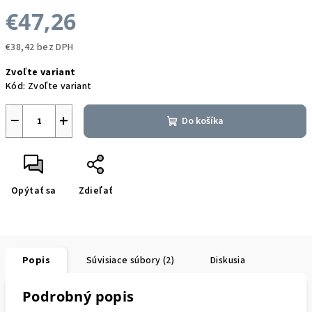
€47,26
€38,42 bez DPH
Jednotková
Zvoľte variant
cena:
Kód:
Zvoľte variant
−
+
Do košíka
Opýtať sa
Zdieľať
Popis
Súvisiace súbory (2)
Diskusia
Podrobný popis