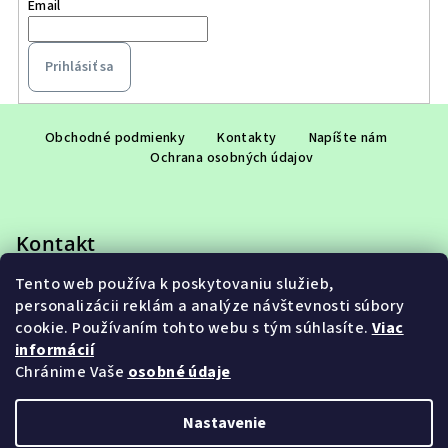
Email
Prihlásiť sa
Z
á
Obchodné podmienky
Kontakty
Napíšte nám
Ochrana osobných údajov
p
ä
t
Kontakt
i
e
Tento web používa k poskytovaniu služieb,
eshop
@
adet.sk
personalizácii reklám a analýze návštevnosti súbory
+421 948 953 910
cookie. Používaním tohto webu s tým súhlasíte.
Viac
informácií
Chránime Vaše
osobné údaje
Nastavenie