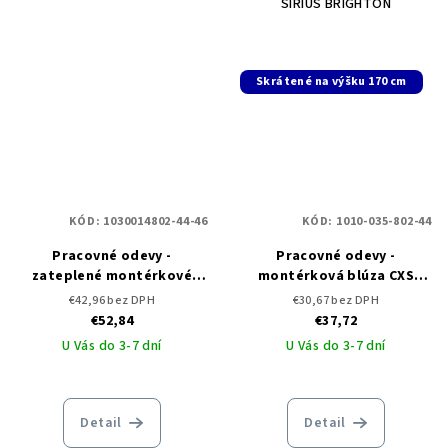
SIRIUS BRIGHTON
Skrátené na výšku 170 cm
KÓD:
1030014802-44-46
KÓD:
1010-035-802-44
Pracovné odevy -
Pracovné odevy -
zateplené montérkové
montérková blúza CXS
nohavice na traky CXS
SIRIUS BRIGHTON -
€42,96 bez DPH
€30,67 bez DPH
SIRIUS BRIGHTON
skrátená
€52,84
€37,72
U Vás do 3-7 dní
U Vás do 3-7 dní
Detail
Detail