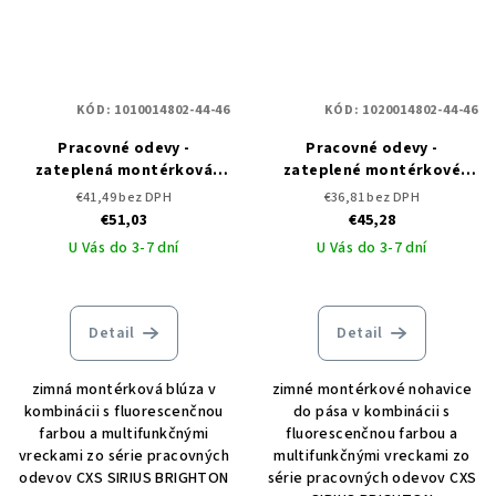
KÓD:
1010014802-44-46
KÓD:
1020014802-44-46
Pracovné odevy -
Pracovné odevy -
zateplená montérková
zateplené montérkové
blúza CXS SIRIUS BRIGHTON
nohavice do pása CXS
€41,49 bez DPH
€36,81 bez DPH
SIRIUS BRIGHTON
€51,03
€45,28
U Vás do 3-7 dní
U Vás do 3-7 dní
Detail
Detail
zimná montérková blúza v
zimné montérkové nohavice
kombinácii s fluorescenčnou
do pása v kombinácii s
farbou a multifunkčnými
fluorescenčnou farbou a
vreckami zo série pracovných
multifunkčnými vreckami zo
odevov CXS SIRIUS BRIGHTON
série pracovných odevov CXS