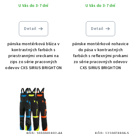
U Vás do 3-7 dní
U Vás do 3-7 dní
Detail
Detail
pánska montérková blúza v
pánske montérkové nohavice
kontrastných farbách s
do pása v kontrastných
priestrannými vreckami na
farbách s reflexnými prvkami
zips zo série pracovných
zo série pracovných odevov
odevov CXS SIRIUS BRIGHTON
CXS SIRIUS BRIGHTON
KÓD:
1030001802-44
KÓD:
1210078806-S