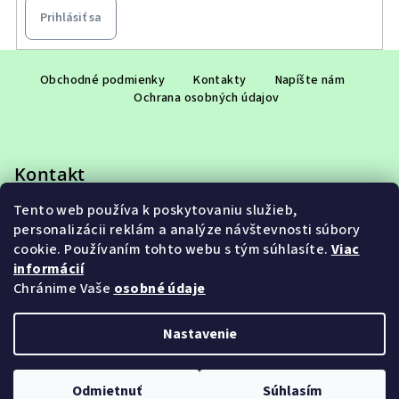
Prihlásiť sa
Z
á
Obchodné podmienky
Kontakty
Napíšte nám
Ochrana osobných údajov
p
ä
t
Kontakt
i
e
Tento web používa k poskytovaniu služieb,
eshop
@
adet.sk
personalizácii reklám a analýze návštevnosti súbory
+421 948 953 910
cookie. Používaním tohto webu s tým súhlasíte.
Viac
informácií
Chránime Vaše
osobné údaje
Nastavenie
Copyright 2026
ADET SK s.r.o.
. Všetky práva vyhradené.
Upraviť nastavenie cookies
Odmietnuť
Súhlasím