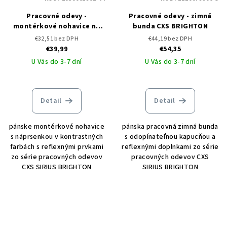
Pracovné odevy -
Pracovné odevy - zimná
montérkové nohavice na
bunda CXS BRIGHTON
traky CXS SIRIUS BRIGHTON
€32,51 bez DPH
€44,19 bez DPH
€39,99
€54,35
U Vás do 3-7 dní
U Vás do 3-7 dní
Detail
Detail
pánske montérkové nohavice
pánska pracovná zimná bunda
s náprsenkou v kontrastných
s odopínateľnou kapucňou a
farbách s reflexnými prvkami
reflexnými doplnkami zo série
zo série pracovných odevov
pracovných odevov CXS
CXS SIRIUS BRIGHTON
SIRIUS BRIGHTON