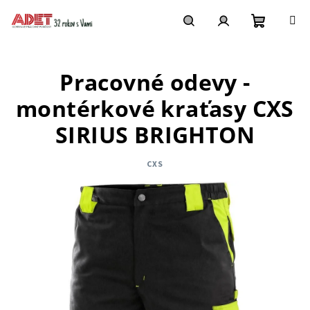
Prejsť
na
obsah
Nákupn
Hľadať
Prihlásenie
Pracovné odevy -
košík
montérkové kraťasy CXS
SIRIUS BRIGHTON
CXS