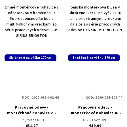
zimné montérkové nohavice s
pánska montérková blúza v
náprsenkou v kombinácii s
skrátenej verzii na výšku 170
fluorescenčnou farbou a
cm s priestrannými vreckami
multifunkčnými vreckami zo
na zips zo série pracovných
série pracovných odevov CXS
odevov CXS SIRIUS BRIGHTON
SIRIUS BRIGHTON
Skrátené na výšku 170 cm
Skrátené na výšku 170 cm
KÓD:
1020-035-802-44
KÓD:
1030-035-802-44
Pracovné odevy -
Pracovné odevy -
montérkové nohavice do
montérkové nohavice na
pása CXS SIRIUS BRIGHTON
traky CXS SIRIUS BRIGHTON
€25,75 bez DPH
€32,51 bez DPH
- skrátené
- skrátené
€31,67
€39,99