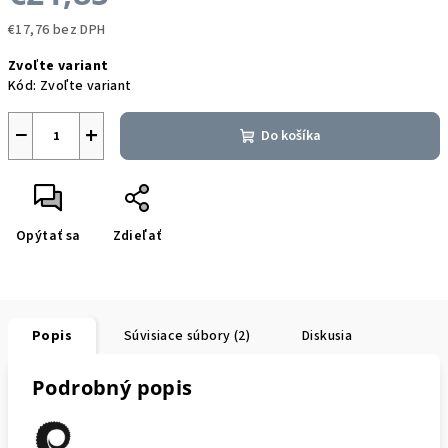
€17,76 bez DPH
Jednotková
Zvoľte variant
cena:
Kód:
Zvoľte variant
−
+
Do košíka
Opýtať sa
Zdieľať
Popis
Súvisiace súbory (2)
Diskusia
Podrobný popis