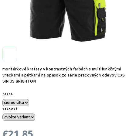
montérkové kraťasy v kontrastných farbách s multifunkčnými
vreckami a pútkami na opasok zo série pracovných odevov CXS
SIRIUS BRIGHTON
FARBA
VEĽKOSŤ
€21,85