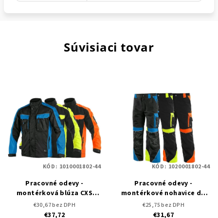
Súvisiaci tovar
KÓD:
1010001802-44
KÓD:
1020001802-44
Pracovné odevy -
Pracovné odevy -
montérková blúza CXS
montérkové nohavice do
SIRIUS BRIGHTON
pása CXS SIRIUS BRIGHTON
€30,67 bez DPH
€25,75 bez DPH
€37,72
€31,67