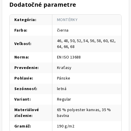
Dodatočné parametre
Kategória
:
MONTÉRKY
Farba
:
čierna
46, 48, 50, 52, 54, 56, 58, 60, 62,
Veľkosť
:
64, 66, 68
Norma
:
EN ISO 13688
Prevedenie
:
Kraťasy
Pohlavie
:
Pánske
Sezónnosť
:
letná
Variant
:
Regular
Materiálové
65 % polyester kanvas, 35 %
zloženie
:
bavlna
Gramáž
:
190 g/m2