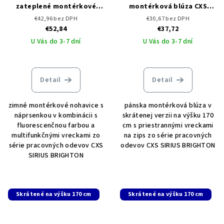
zateplené montérkové
montérková blúza CXS
nohavice na traky CXS
SIRIUS BRIGHTON -
€42,96 bez DPH
€30,67 bez DPH
SIRIUS BRIGHTON
skrátená
€52,84
€37,72
U Vás do 3-7 dní
U Vás do 3-7 dní
Detail
Detail
zimné montérkové nohavice s
pánska montérková blúza v
náprsenkou v kombinácii s
skrátenej verzii na výšku 170
fluorescenčnou farbou a
cm s priestrannými vreckami
multifunkčnými vreckami zo
na zips zo série pracovných
série pracovných odevov CXS
odevov CXS SIRIUS BRIGHTON
SIRIUS BRIGHTON
Skrátené na výšku 170 cm
Skrátené na výšku 170 cm