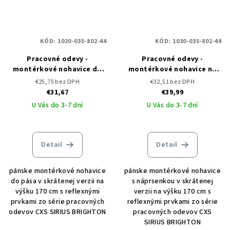
KÓD:
1020-035-802-44
KÓD:
1030-035-802-44
Pracovné odevy -
Pracovné odevy -
montérkové nohavice do
montérkové nohavice na
pása CXS SIRIUS BRIGHTON
traky CXS SIRIUS BRIGHTON
€25,75 bez DPH
€32,51 bez DPH
- skrátené
- skrátené
€31,67
€39,99
U Vás do 3-7 dní
U Vás do 3-7 dní
Detail
Detail
pánske montérkové nohavice
pánske montérkové nohavice
do pása v skrátenej verzii na
s náprsenkou v skrátenej
výšku 170 cm s reflexnými
verzii na výšku 170 cm s
prvkami zo série pracovných
reflexnými prvkami zo série
odevov CXS SIRIUS BRIGHTON
pracovných odevov CXS
SIRIUS BRIGHTON