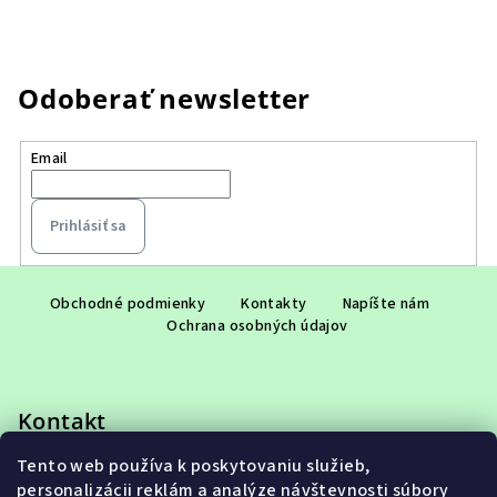
Odoberať newsletter
Email
Prihlásiť sa
Z
á
Obchodné podmienky
Kontakty
Napíšte nám
Ochrana osobných údajov
p
ä
t
Kontakt
i
e
Tento web používa k poskytovaniu služieb,
eshop
@
adet.sk
personalizácii reklám a analýze návštevnosti súbory
+421 948 953 910