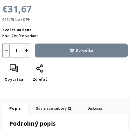
€31,67
€25,75 bez DPH
Jednotková
Zvoľte variant
cena:
Kód:
Zvoľte variant
−
+
Do košíka
Opýtať sa
Zdieľať
Popis
Súvisiace súbory (2)
Diskusia
Podrobný popis