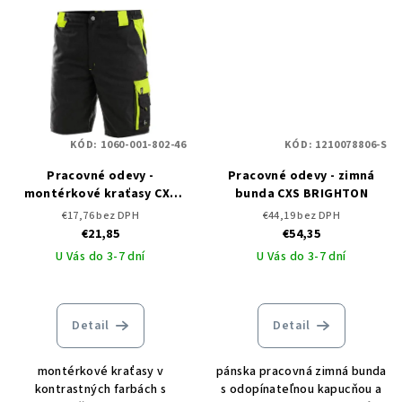
KÓD:
1060-001-802-46
KÓD:
1210078806-S
Pracovné odevy -
Pracovné odevy - zimná
montérkové kraťasy CXS
bunda CXS BRIGHTON
SIRIUS BRIGHTON
€17,76 bez DPH
€44,19 bez DPH
€21,85
€54,35
U Vás do 3-7 dní
U Vás do 3-7 dní
Detail
Detail
montérkové kraťasy v
pánska pracovná zimná bunda
kontrastných farbách s
s odopínateľnou kapucňou a