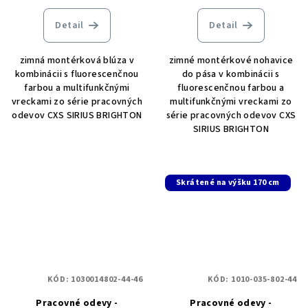
Detail
Detail
zimná montérková blúza v
zimné montérkové nohavice
kombinácii s fluorescenčnou
do pása v kombinácii s
farbou a multifunkčnými
fluorescenčnou farbou a
vreckami zo série pracovných
multifunkčnými vreckami zo
odevov CXS SIRIUS BRIGHTON
série pracovných odevov CXS
SIRIUS BRIGHTON
Skrátené na výšku 170 cm
KÓD:
1030014802-44-46
KÓD:
1010-035-802-44
Pracovné odevy -
Pracovné odevy -