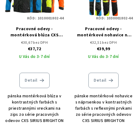
KÓD:
1010001802-44
KÓD:
1030001802-44
Pracovné odevy -
Pracovné odevy -
montérková blúza CXS
montérkové nohavice na
SIRIUS BRIGHTON
traky CXS SIRIUS BRIGHTON
€30,67 bez DPH
€32,51 bez DPH
€37,72
€39,99
U Vás do 3-7 dní
U Vás do 3-7 dní
Detail
Detail
pánska montérková blúza v
pánske montérkové nohavice
kontrastných farbách s
s náprsenkou v kontrastných
priestrannými vreckami na
farbách s reflexnými prvkami
zips zo série pracovných
zo série pracovných odevov
odevov CXS SIRIUS BRIGHTON
CXS SIRIUS BRIGHTON