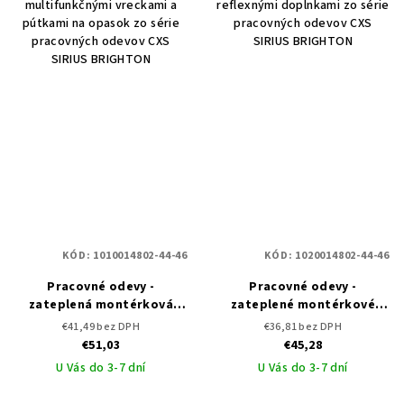
multifunkčnými vreckami a
reflexnými doplnkami zo série
pútkami na opasok zo série
pracovných odevov CXS
pracovných odevov CXS
SIRIUS BRIGHTON
SIRIUS BRIGHTON
KÓD:
1010014802-44-46
KÓD:
1020014802-44-46
Pracovné odevy -
Pracovné odevy -
zateplená montérková
zateplené montérkové
blúza CXS SIRIUS BRIGHTON
nohavice do pása CXS
€41,49 bez DPH
€36,81 bez DPH
SIRIUS BRIGHTON
€51,03
€45,28
U Vás do 3-7 dní
U Vás do 3-7 dní