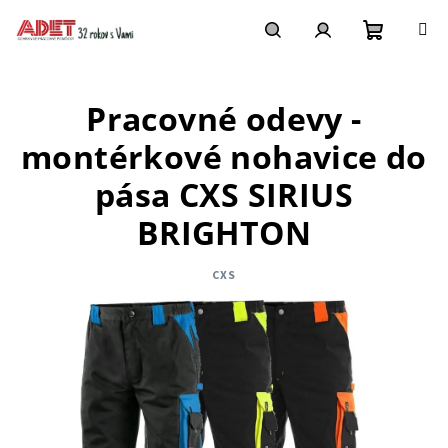
Prejsť
na
obsah
Nákupn
Hľadať
Prihlásenie
Pracovné odevy -
košík
montérkové nohavice do
pása CXS SIRIUS
BRIGHTON
CXS