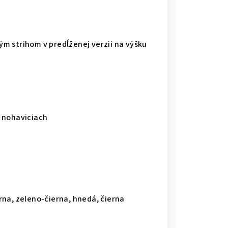
m strihom v predĺženej verzii na výšku
 nohaviciach
na, zeleno-čierna, hnedá, čierna