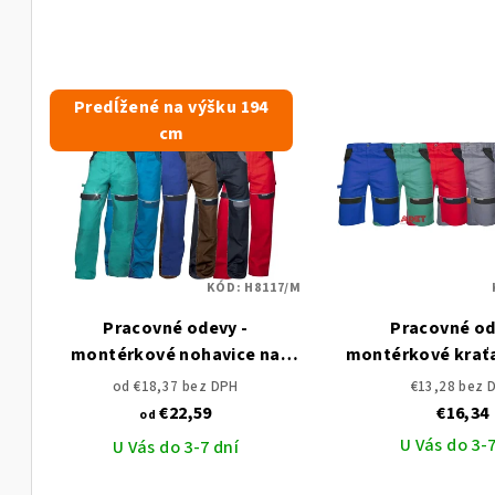
Predĺžené na výšku 194
cm
KÓD:
H8117/M
Pracovné odevy -
Pracovné od
montérkové nohavice na
montérkové krať
traky ARDON COOL TREND
COOL TRE
od €18,37 bez DPH
€13,28 bez 
predĺžené
€22,59
€16,34
od
U Vás do 3-7
U Vás do 3-7 dní