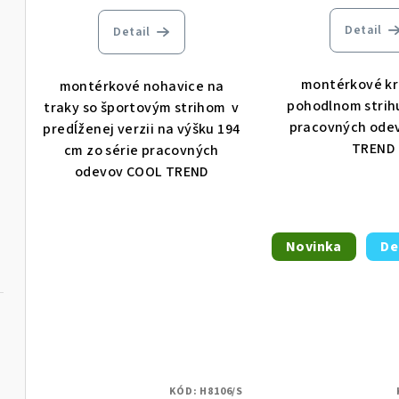
Detail
Detail
montérkové kr
montérkové nohavice na
pohodlnom strihu
traky so športovým strihom v
pracovných ode
predĺženej verzii na výšku 194
TREND
cm zo série pracovných
odevov COOL TREND
Novinka
De
KÓD:
H8106/S