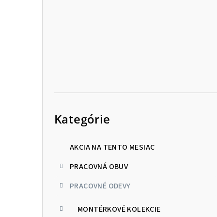
p
a
n
e
l
Preskočiť
kategórie
Kategórie
AKCIA NA TENTO MESIAC
PRACOVNÁ OBUV
PRACOVNÉ ODEVY
MONTÉRKOVÉ KOLEKCIE