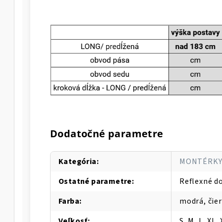
Dodatočné parametre
Kategória
:
MONTÉRK
Ostatné parametre
:
Reflexné d
Farba
:
modrá, čier
Veľkosť
:
S, M, L, XL,