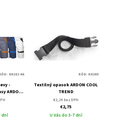
KÓD:
H8182-46
KÓD:
H8140
evy -
Textilný opasok ARDON COOL
asy ARDON
TREND
ND
DPH
€2,24 bez DPH
€2,75
 dní
U Vás do 3-7 dní