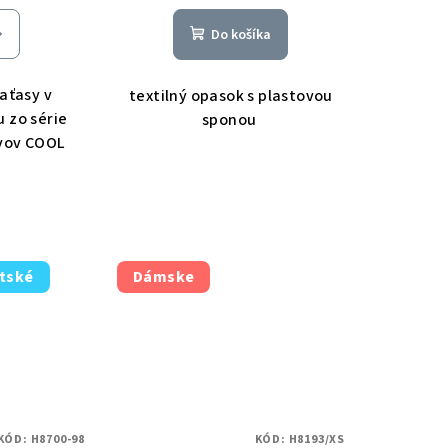
Do košíka
aťasy v
textilný opasok s plastovou
 zo série
sponou
vov COOL
tské
Dámske
KÓD:
H8700-98
KÓD:
H8193/XS