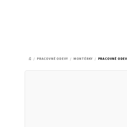
Prejsť
na
obsah
/
PRACOVNÉ ODEVY
/
MONTÉRKY
/
PRACOVNÉ ODEV
DOMOV
B
o
č
n
ý