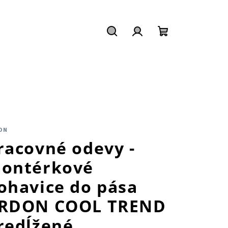
Hľadať
Prihlásenie
Nákupný
košík
ON
racovné odevy -
ontérkové
ohavice do pása
RDON COOL TREND
redĺžené