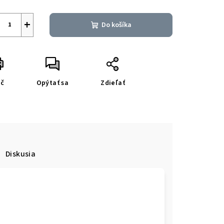
+
Do košíka
ač
Opýtať sa
Zdieľať
Diskusia