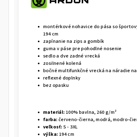
montérkové nohavice do pása so športový
194 cm
zapínanie na zips a gombík
guma v páse pre pohodlné nosenie
sedlo a dve zadné vrecká
zosilnené kolená
bočné multifunkčné vrecká na náradie na
reflexné doplnky
bez opasku
materiál:
100% bavlna, 260 g/m²
farba:
červeno-čierna, modrá, modro-čier
veľkosť:
S - 3XL
výška:
194 cm