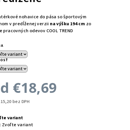
térkové nohavice do pása so športovým
ihom v predĺženej verzii
na výšku 194 cm
zo
ie pracovných odevov COOL TREND
BA
KOSŤ
od
€18,69
€15,20
bez DPH
notková
a:
ľte variant
:
Zvoľte variant