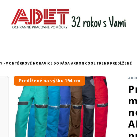
Y - MONTÉRKOVÉ NOHAVICE DO PÁSA ARDON COOL TREND PREDĹŽENÉ
ARD
Predĺžené na výšku 194 cm
P
m
n
A
p