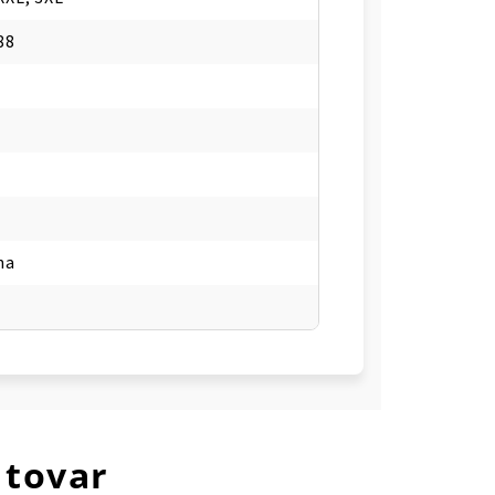
88
na
 tovar