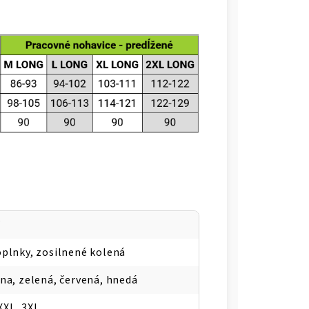
Y
oplnky, zosilnené kolená
na, zelená, červená, hnedá
 XXL, 3XL