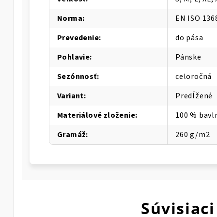
Norma
:
EN ISO 136
Prevedenie
:
do pása
Pohlavie
:
Pánske
Sezónnosť
:
celoročná
Variant
:
Predĺžené
Materiálové zloženie
:
100 % bavl
Gramáž
:
260 g/m2
Súvisiaci