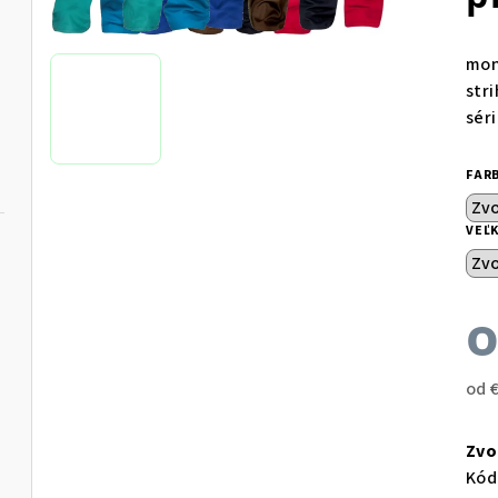
mon
str
sér
FAR
VEĽ
od
Jed
cen
Zvo
Kód