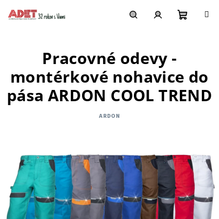
Prejsť
na
obsah
Nákupn
Hľadať
Prihlásenie
Pracovné odevy -
košík
montérkové nohavice do
pása ARDON COOL TREND
ARDON