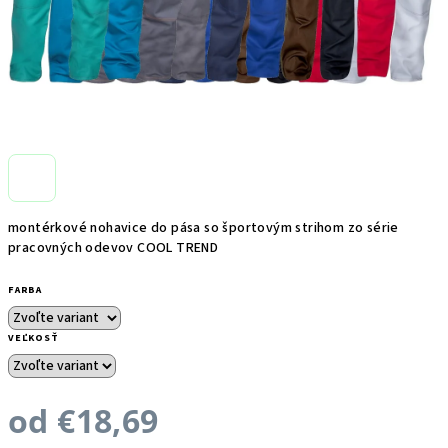
montérkové nohavice do pása so športovým strihom zo série
pracovných odevov COOL TREND
FARBA
VEĽKOSŤ
od
€18,69