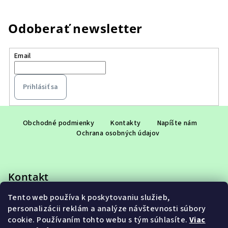
Odoberať newsletter
Email
Prihlásiť sa
Z
á
Obchodné podmienky
Kontakty
Napíšte nám
Ochrana osobných údajov
p
ä
t
Kontakt
i
e
Tento web používa k poskytovaniu služieb,
eshop
@
adet.sk
personalizácii reklám a analýze návštevnosti súbory
+421 948 953 910
cookie. Používaním tohto webu s tým súhlasíte.
Viac