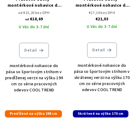
montérkové nohavice do
montérkové nohavice do
pása ARDON COOL TREND
pása ARDON COOL TREND
od €15,20 bez DPH
€17,10 bez DPH
predĺžené
skrátené
€18,69
€21,03
od
U Vás do 3-7 dní
U Vás do 3-7 dní
Detail
Detail
montérkové nohavice do
montérkové nohavice do
pása so športovým strihom v
pása so športovým strihom v
skrátenej verzii na výšku 170
predĺženej verzii na výšku 194
cm zo série pracovných
cm zo série pracovných
odevov COOL TREND
odevov COOL TREND
Predĺžené na výšku 194 cm
Skrátené na výšku 170 cm