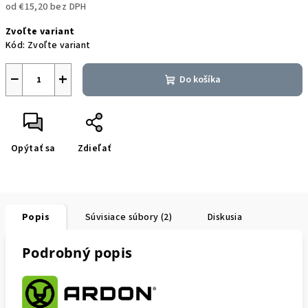
od
€15,20
bez DPH
Jednotková
Zvoľte variant
cena:
Kód:
Zvoľte variant
−
+
Do košíka
Opýtať sa
Zdieľať
Popis
Súvisiace súbory (2)
Diskusia
Podrobný popis