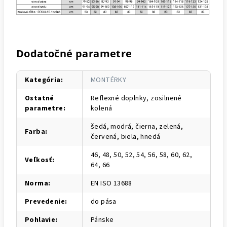
Dodatočné parametre
Kategória
:
MONTÉRKY
Ostatné
Reflexné doplnky, zosilnené
parametre
:
kolená
šedá, modrá, čierna, zelená,
Farba
:
červená, biela, hnedá
46, 48, 50, 52, 54, 56, 58, 60, 62,
Veľkosť
:
64, 66
Norma
:
EN ISO 13688
Prevedenie
:
do pása
Pohlavie
:
Pánske