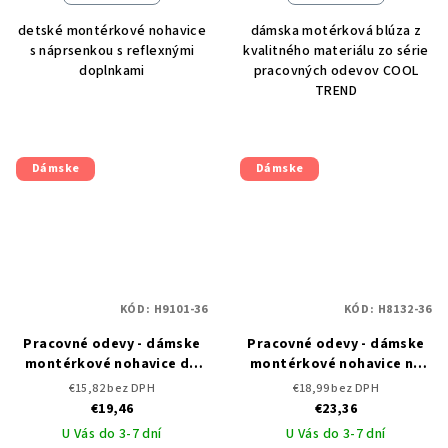
detské montérkové nohavice
dámska motérková blúza z
s náprsenkou s reflexnými
kvalitného materiálu zo série
doplnkami
pracovných odevov COOL
TREND
Dámske
Dámske
KÓD:
H9101-36
KÓD:
H8132-36
Pracovné odevy - dámske
Pracovné odevy - dámske
montérkové nohavice do
montérkové nohavice na
pása ARDON COOL TREND
traky ARDON COOL TREND
€15,82 bez DPH
€18,99 bez DPH
€19,46
€23,36
U Vás do 3-7 dní
U Vás do 3-7 dní