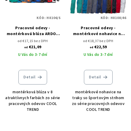
KÓD:
H8106/S
KÓD:
H8108/46
Pracovné odevy -
Pracovné odevy -
montérková blúza ARDON
montérkové nohavice na
COOL TREND
traky ARDON COOL TREND
od €17,15 bez DPH
od €18,37 bez DPH
€21,09
€22,59
od
od
U Vás do 3-7 dní
U Vás do 3-7 dní
Detail
Detail
montérková blúza v 8
montérkové nohavice na
atraktívnych farbách zo série
traky so športovým strihom
pracovných odevov COOL
zo série pracovných odevov
TREND
COOL TREND