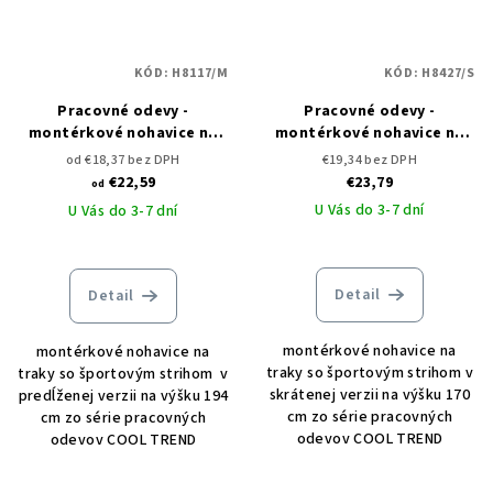
KÓD:
H8117/M
KÓD:
H8427/S
Pracovné odevy -
Pracovné odevy -
montérkové nohavice na
montérkové nohavice na
traky ARDON COOL TREND
traky ARDON COOL TREND
od €18,37 bez DPH
€19,34 bez DPH
predĺžené
skrátené
€22,59
€23,79
od
U Vás do 3-7 dní
U Vás do 3-7 dní
Detail
Detail
montérkové nohavice na
montérkové nohavice na
traky so športovým strihom v
traky so športovým strihom v
skrátenej verzii na výšku 170
predĺženej verzii na výšku 194
cm zo série pracovných
cm zo série pracovných
odevov COOL TREND
odevov COOL TREND