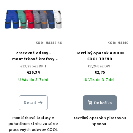
KÓD:
H8182-46
KÓD:
H8140
Pracovné odevy -
Textilný opasok ARDON
montérkové kraťasy
COOL TREND
ARDON COOL TREND
€13,28 bez DPH
€2,24 bez DPH
€16,34
€2,75
U Vás do 3-7 dní
U Vás do 3-7 dní
Detail
Do košíka
montérkové kraťasy v
textilný opasok s plastovou
pohodlnom strihu zo série
sponou
pracovných odevov COOL