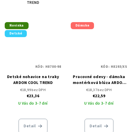
TREND
Novinka
Dámske
Detské
KÓD:
H8700-98
KÓD:
H8193/XS
Detské nohavice na traky
Pracovné odevy - dámska
ARDON COOL TREND
montérková blúza ARDON
COOL TREND
€18,99 bez DPH
€18,37 bez DPH
€23,36
€22,59
U Vás do 3-7 dní
U Vás do 3-7 dní
Detail
Detail