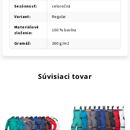
Sezónnosť
:
celoročná
Variant
:
Regular
Materiálové
100 % bavlna
zloženie
:
Gramáž
:
260 g/m2
Súvisiaci tovar