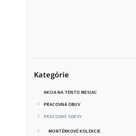
p
a
n
e
l
Preskočiť
kategórie
Kategórie
AKCIA NA TENTO MESIAC
PRACOVNÁ OBUV
PRACOVNÉ ODEVY
MONTÉRKOVÉ KOLEKCIE