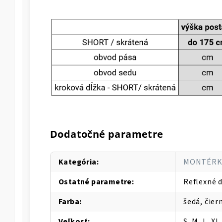
Dodatočné parametre
Kategória
:
MONTÉRK
Ostatné parametre
:
Reflexné 
Farba
:
šedá, čier
Veľkosť
:
S, M, L, XL