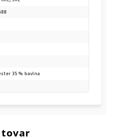
688
ester 35 % bavlna
 tovar