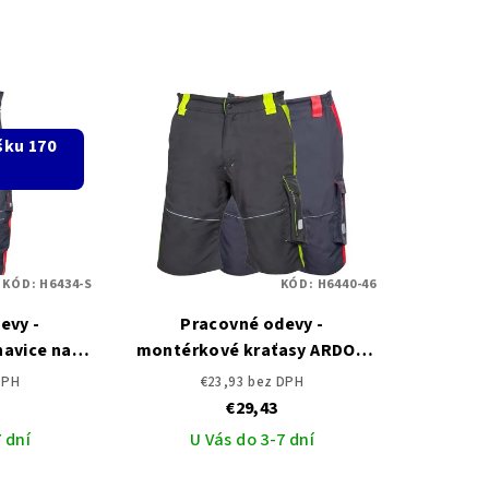
šku 170
KÓD:
H6434-S
KÓD:
H6440-46
evy -
Pracovné odevy -
avice na
montérkové kraťasy ARDON
N skrátené
NEON
DPH
€23,93 bez DPH
€29,43
 dní
U Vás do 3-7 dní