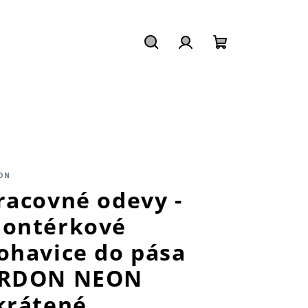
Hľadať
Prihlásenie
Nákupný
košík
ON
racovné odevy -
ontérkové
ohavice do pása
RDON NEON
krátené