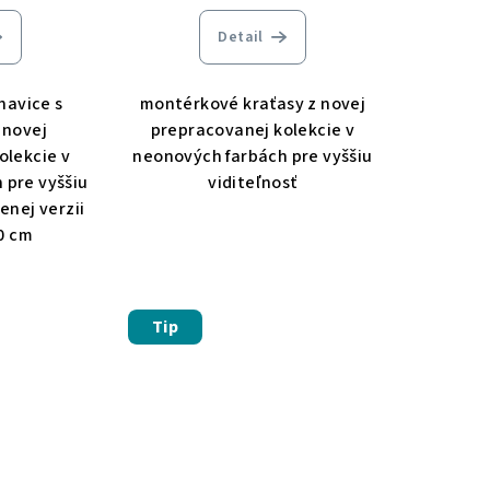
Detail
avice s
montérkové kraťasy z novej
 novej
prepracovanej kolekcie v
olekcie v
neonových farbách pre vyššiu
 pre vyššiu
viditeľnosť
enej verzii
0 cm
Tip