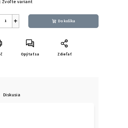
:
Zvoľte variant
+
Do košíka
ač
Opýtať sa
Zdieľať
Diskusia