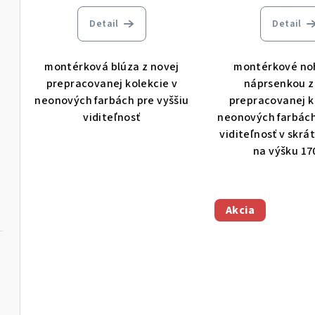
Detail
Detail
montérková blúza z novej
montérkové noh
prepracovanej kolekcie v
náprsenkou z
neonových farbách pre vyššiu
prepracovanej k
viditeľnosť
neonových farbách
viditeľnosť v skrát
na výšku 17
Akcia