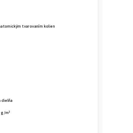
anatomickým tvarovaním kolien
b
 dielňa
0 g/m²