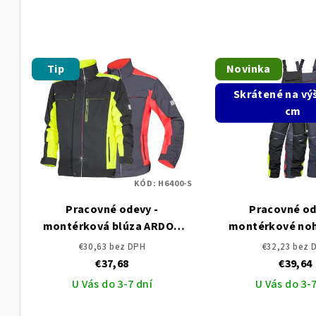
Tip
Novinka
Skrátené na vý
cm
KÓD:
H6400-S
Pracovné odevy -
Pracovné od
montérková blúza ARDON
montérkové noh
NEON
traky ARDON NEO
€30,63 bez DPH
€32,23 bez 
€37,68
€39,64
U Vás do 3-7 dní
U Vás do 3-7