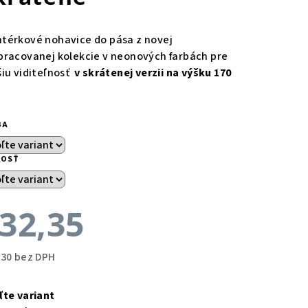
térkové nohavice do pása z novej
pracovanej kolekcie v neonových farbách pre
šiu viditeľnosť
v skrátenej verzii na výšku 170
BA
KOSŤ
32,35
,30 bez DPH
notková
a:
ľte variant