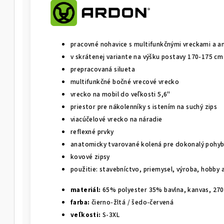
pracovné nohavice s multifunkčnými vreckami a 
v skrátenej variante na výšku postavy 170-175 cm
prepracovaná silueta
multifunkčné bočné vrecové vrecko
vrecko na mobil do veľkosti 5,6"
priestor pre nákolenníky s istením na suchý zips
viacúčelové vrecko na náradie
reflexné prvky
anatomicky tvarované kolená pre dokonalý pohy
kovové zipsy
použitie: stavebníctvo, priemysel, výroba, hobby a
materiál:
65% polyester 35% bavlna, kanvas, 27
farba:
čierno-žltá / šedo-červená
veľkosti:
S-3XL