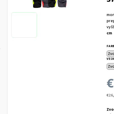
mon
pre
vyš
cm
FAR
VEĽ
€
€26
Jed
cen
Zvo