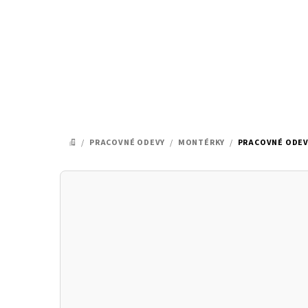
Prejsť
na
obsah
/
PRACOVNÉ ODEVY
/
MONTÉRKY
/
PRACOVNÉ ODEV
DOMOV
B
o
č
n
ý