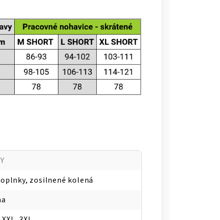
Y
doplnky, zosilnené kolená
na
, XXL, 3XL