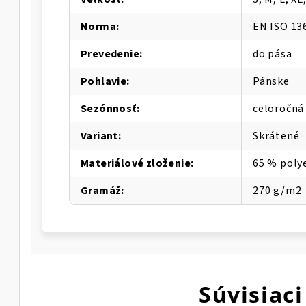
Norma
:
EN ISO 13
Prevedenie
:
do pása
Pohlavie
:
Pánske
Sezónnosť
:
celoročná
Variant
:
Skrátené
Materiálové zloženie
:
65 % poly
Gramáž
:
270 g/m2
Súvisiaci